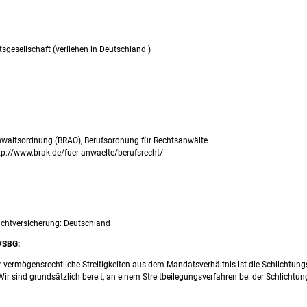
Alle akzeptieren
Auswahl akzeptieren
gesellschaft (verliehen in Deutschland )
Ablehnen
nwaltsordnung (BRAO), Berufsordnung für Rechtsanwälte
Datenschutzerklärung
Impressum
tp://www.brak.de/fuer-anwaelte/berufsrecht/
lichtversicherung: Deutschland
 VSBG:
 vermögensrechtliche Streitigkeiten aus dem Mandatsverhältnis ist die Schlichtung
 Wir sind grundsätzlich bereit, an einem Streitbeilegungsverfahren bei der Schlichtu