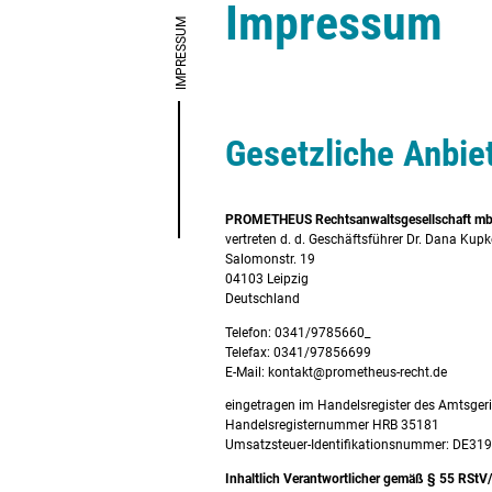
Impressum
IMPRESSUM
Gesetzliche Anbie
E
PROMETHEUS Rechtsanwaltsgesellschaft m
vertreten d. d. Geschäftsführer Dr. Dana Kupk
Salomonstr. 19
Exter
04103 Leipzig
Deutschland
Telefon: 0341/9785660​_
Telefax: 0341/97856699
E-Mail: kontakt@prometheus-recht.de
eingetragen im Handelsregister des Amtsgeri
Handelsregisternummer HRB 35181
Umsatzsteuer-Identifikationsnummer: DE31
Inhaltlich Verantwortlicher gemäß § 55 RStV