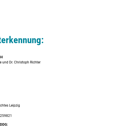
terkennung:
ssenziell
Externe Medien
bH
e und Dr. Christoph Richter
ne Medien
Anbieter
Google Ireland Limited, Gordon House, Barrow Street, Dublin 4, Ireland
Cookie
SID, SIDCC, HSID, SAPISID, SSID, APISID, AEC, SOCS, NID, OTZ
Laufzeit
bis zu 3 Monate
Zweck
Google erfasst die Aktivität, die User über Maps vornehmen. Das können
bestimmte Orte, berechnete Routen, Geschäfte und Institutionen sein, die sich Nutz
über Maps anschauen. Diese Daten erhebt, speichert und verarbeitet Google in den
chtes Leipzig
nicht-EU/EWR-Ländern
9259821
/DDG: