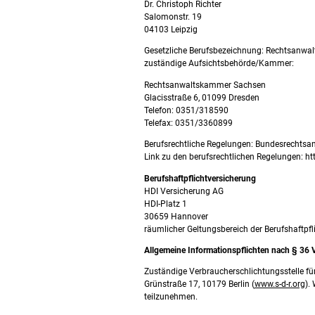
Dr. Christoph Richter
Salomonstr. 19
04103 Leipzig
Gesetzliche Berufsbezeichnung: Rechtsanwalts
zuständige Aufsichtsbehörde/Kammer:
Rechtsanwaltskammer Sachsen
Glacisstraße 6, 01099 Dresden
Telefon: 0351/318590
Telefax: 0351/3360899
Berufsrechtliche Regelungen: Bundesrechtsa
Link zu den berufsrechtlichen Regelungen: ht
Berufshaftpflichtversicherung
HDI Versicherung AG
HDI-Platz 1
30659 Hannover
räumlicher Geltungsbereich der Berufshaftpf
Allgemeine Informationspflichten nach § 36
Zuständige Verbraucherschlichtungsstelle für
Grünstraße 17, 10179 Berlin (
www.s-d-r.org
).
teilzunehmen.