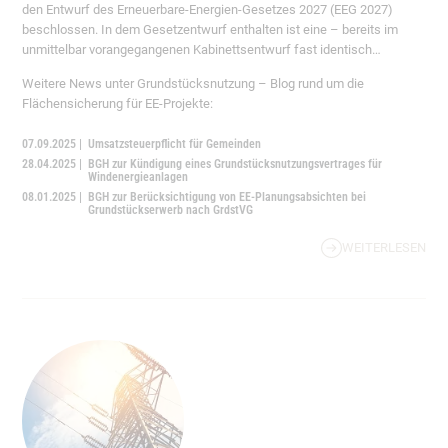
den Entwurf des Erneuerbare-Energien-Gesetzes 2027 (EEG 2027)
beschlossen. In dem Gesetzentwurf enthalten ist eine – bereits im
unmittelbar vorangegangenen Kabinettsentwurf fast identisch
angelegte – Regelung, die zumindest branchenintern höchst
Weitere News unter Grundstücksnutzung – Blog rund um die
kontrovers diskutiert wird: Erstmals soll die Vergütung für
Flächensicherung für EE-Projekte:
Grundstücke, die für Windenergieanlagen an Land genutzt werden,
gesetzlich begrenzt werden.
07.09.2025 |
Umsatzsteuerpflicht für Gemeinden
28.04.2025 |
BGH zur Kündigung eines Grundstücksnutzungsvertrages für
Windenergieanlagen
08.01.2025 |
BGH zur Berücksichtigung von EE-Planungsabsichten bei
Grundstückserwerb nach GrdstVG
WEITERLESEN