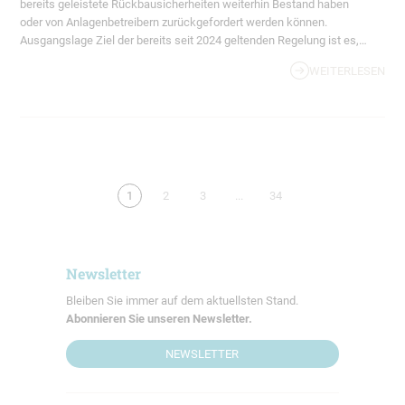
bereits geleistete Rückbausicherheiten weiterhin Bestand haben
oder von Anlagenbetreibern zurückgefordert werden können.
Ausgangslage Ziel der bereits seit 2024 geltenden Regelung ist es,
den Anschluss von Anlagen der Erneuerbaren Energien an das
WEITERLESEN
öffentliche Netz zu erleichtern und Verzögerungen…
1
2
3
...
34
Newsletter
Bleiben Sie immer auf dem aktuellsten Stand.
Abonnieren Sie unseren Newsletter.
NEWSLETTER