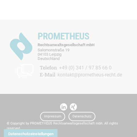
PROMETHEUS
Rechtsanwaltsgesellschaft mbH
Salomonstraße 19
04103 Leipzig
b
Deutschland
t
Telefon
+49 (0) 341 / 97 85 66 0
E-Mail
kontakt@prometheus-recht.de
I
I
t
t
Impressum
Datenschutz
© Copyright by PROMETHEUS Rechtsanwaltsgesellschaft mbh. All rights
reserved.
Datenschutzeinstellungen