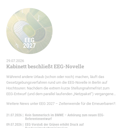
29.07.2026
Kabinett beschließt EEG-Novelle
Während andere Urlaub (schon oder noch) machen, läuft das
Gesetzgebungsverfahren rund um die EEG-Novelle in Berlin auf
Hochtouren: Nachdem die extrem kurze Stellungnahmefrist zum
EEG-Entwurf (und dem parallel laufenden „Netzpaket“) vergangenen
Mittwoch endete, wurde der Gesetzesentwurf nun heute am
Weitere News unter EEG 2027 – Zeitenwende für die Erneuerbaren?:
29.07.2026 vom Kabinett beschlossen. Damit kann nun das
Gesetzgebungsverfahren endlich starten. Die Zeit bis zum Auslaufen
21.07.2026 |
Kein Sommerloch im BMWE – Anhörung zum neuen EEG-
des derzeit (noch) geltenden EEG ist ohnehin schon mehr als knapp
Referentenentwurf
bemessen.
09.07.2026 |
EEG-Vorstoß der Grünen erhöht Druck auf