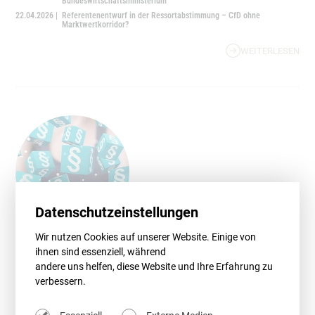
Bundeswirtschaftsministerium
22.04.2026 |
Referentenentwurf in der Ressortabstimmung – CfD ohne
Marktwertkorridor?
WEITERLESEN
Datenschutzeinstellungen
Wir nutzen Cookies auf unserer Website. Einige von
15.07.2026
ihnen sind essenziell, während
Bundeswehr-
andere uns helfen, diese Website und Ihre Erfahrung zu
Infrastrukturbeschleunigungsgesetz: Drohen
verbessern.
neue Hürden für Windenergieprojekte?
Die Bundesregierung will mit dem geplanten Bundeswehr-