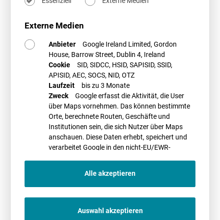
Essenziell
Externe Medien
Infrastrukturbeschleunigungsgesetz den Ausbau militärischer
Infrastruktur deutlich beschleunigen. Angesichts der
Externe Medien
sicherheitspolitischen Herausforderungen ist dieses Ziel
nachvollziehbar und wird auch von der Windenergiebranche
WEITERLESEN
Anbieter
Google Ireland Limited, Gordon
grundsätzlich unterstützt. Der vorliegende Referentenentwurf macht
House, Barrow Street, Dublin 4, Ireland
deutlich, dass der Gesetzgeber der militärischen Infrastruktur künftig
Cookie
SID, SIDCC, HSID, SAPISID, SSID,
ein noch höheres Gewicht beimisst. Gleichzeitig verschieben sich
APISID, AEC, SOCS, NID, OTZ
die rechtlichen Rahmenbedingungen für Windenergieprojekte
Laufzeit
bis zu 3 Monate
spürbar. Besonders die Ausweitung der Schutzbereichstatbestände,
Zweck
Google erfasst die Aktivität, die User
die Einbeziehung noch nicht realisierter Verteidigungsanlagen sowie
die Verkürzung der Beteiligungsverfahren können zu zusätzlichen
über Maps vornehmen. Das können bestimmte
Planungs- und Investitionsrisiken führen. Viele der vorgesehenen
Orte, berechnete Routen, Geschäfte und
Regelungen werden voraussichtlich erst durch die Verwaltungspraxis
Institutionen sein, die sich Nutzer über Maps
und die Rechtsprechung konkretisiert werden.
anschauen. Diese Daten erhebt, speichert und
verarbeitet Google in den nicht-EU/EWR-
Ländern
Alle akzeptieren
08.07.2026
OLG Koblenz zu Installation einer PV-Anlage
ohne Eintragung in die Handwerksrolle
Auswahl akzeptieren
Das Oberlandesgericht Koblenz hat mit Urteil vom 2. Juni 2026 (Az. 9