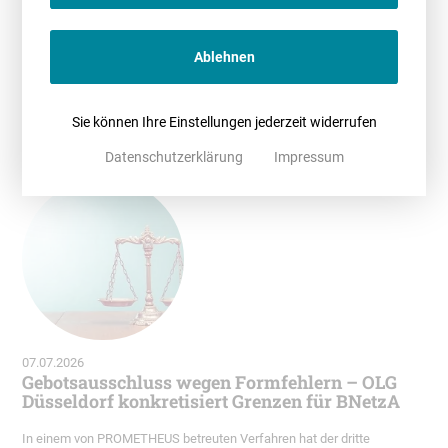
U 1015/25) entschieden, dass die Planung, Installation,
Inbetriebnahme und Wartung von Photovoltaikanlagen (PV-Anlagen)
je nach Ausgestaltung als wesentliche Tätigkeiten
Ablehnen
zulassungspflichtiger Handwerke einzuordnen sein können.
WEITERLESEN
Unternehmen, die entsprechende Leistungen eigenständig anbieten
oder ausführen, benötigen daher grundsätzlich eine entsprechende
Sie können Ihre Einstellungen jederzeit widerrufen
Eintragung in die Handwerksrolle. Die Entscheidung hat
insbesondere für Unternehmen Bedeutung, die Photovoltaik-
Datenschutzerklärung
Impressum
Komplettlösungen anbieten und dabei neben der Projektentwicklung
oder Vermittlung auch handwerkliche Leistungen übernehmen.
07.07.2026
Gebotsausschluss wegen Formfehlern – OLG
Düsseldorf konkretisiert Grenzen für BNetzA
In einem von PROMETHEUS betreuten Verfahren hat der dritte