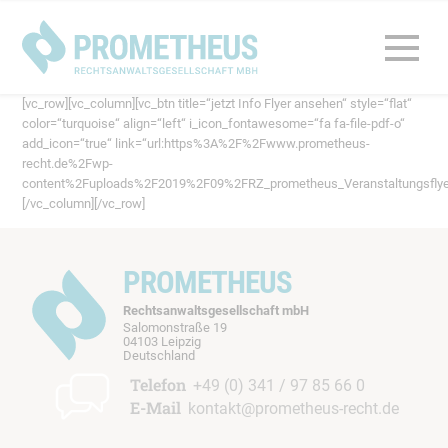
[vc_row][vc_column][vc_btn title=“jetzt Info Flyer ansehen“ style=“flat“
color=“turquoise“ align=“left“ i_icon_fontawesome=“fa fa-file-pdf-o“
add_icon=“true“ link=“url:https%3A%2F%2Fwww.prometheus-
recht.de%2Fwp-
content%2Fuploads%2F2019%2F09%2FRZ_prometheus_Veranstaltungsflyer_ko
[/vc_column][/vc_row]
PROMETHEUS
Rechtsanwaltsgesellschaft mbH
Salomonstraße 19
04103 Leipzig
b
Deutschland
t
Telefon
+49 (0) 341 / 97 85 66 0
E-Mail
kontakt@prometheus-recht.de