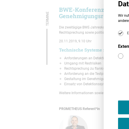
Dat
BWE-Konferenz Windener
TERMINE
Genehmigungsrecht 2019
Wir nut
andere 
Die zweitägige BWE-Jahreskonferenz Windener
Rechtsprechung sowie politische Entwicklu
E
20.11.2019, 9.10 Uhr
Exter
Technische Systeme zur Vogeldete
Anforderungen an Detektionssysteme vor
Umgang mit Restrisiken
Rechtsprechung zu flankierenden Maßn
Anforderung an die Testphase
Gestaltung im Genehmigungsbescheid
Einsatz von Detektionssystemen aufgrun
Weitere Informationen sowie ein Anmeldefor
PROMETHEUS Referent*in