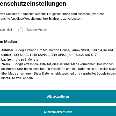
enschutzeinstellungen
gierecht – Brennpunkt: Planungs- und
zen Cookies auf unserer Website. Einige von ihnen sind essenziell, während
uns helfen, diese Website und Ihre Erfahrung zu verbessern.
gierecht informiert über aktuelle Herausforderungen, richtungsweisende
ngen im Planungs- und Genehmigungsrecht für Windenergieanlagen.
ssenziell
Externe Medien
ne Medien
ktion – Juristische Perspektive
Anbieter
Google Ireland Limited, Gordon House, Barrow Street, Dublin 4, Ireland
 dem Hintergrund von § 44 Abs.1 Nr.1 BNatSchG
Cookie
SID, SIDCC, HSID, SAPISID, SSID, APISID, AEC, SOCS, NID, OTZ
Laufzeit
bis zu 3 Monate
ahmen
Zweck
Google erfasst die Aktivität, die User über Maps vornehmen. Das können
bestimmte Orte, berechnete Routen, Geschäfte und Institutionen sein, die sich Nutz
über Maps anschauen. Diese Daten erhebt, speichert und verarbeitet Google in den
d allgemeiner Vorsorge?
nicht-EU/EWR-Ländern
mular finden Sie
hier
.
Alle akzeptieren
Auswahl akzeptieren