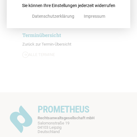
11.00-12.45 Uhr
Sie können Ihre Einstellungen jederzeit widerrufen
Online
Datenschutzerklärung
Impressum
Terminübersicht
Zurück zur Termin-Übersicht
ALLE TERMINE
PROMETHEUS
Rechtsanwaltsgesellschaft mbH
Salomonstraße 19
04103 Leipzig
b
Deutschland