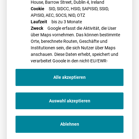
Abgrenzung von Kraftwerkseigenverbrauch, Eigenverbrauch und
House, Barrow Street, Dublin 4, Ireland
Drittbelieferung
Cookie
SID, SIDCC, HSID, SAPISID, SSID,
Mess- und Abgrenzungspflichten sowie Ausnahmen
APISID, AEC, SOCS, NID, OTZ
Zulässigkeit und Durchführung einer sachgerechten Schätzung
Laufzeit
bis zu 3 Monate
Übergangsregelungen bis 31.12.2021
Zweck
Google erfasst die Aktivität, die User
Gemeinsames Verständnis der Übertragungsnetzbetreiber
über Maps vornehmen. Das können bestimmte
Meldepflichten
Orte, berechnete Routen, Geschäfte und
Erste Praxiserfahrungen
Institutionen sein, die sich Nutzer über Maps
anschauen. Diese Daten erhebt, speichert und
Das Webinar wird veranstaltet durch die
BWE WebAkadamie
. Weitere
Informationen und ein Anmeldeformular finden Sie
verarbeitet Google in den nicht-EU/EWR-
hier
.
Ländern
Alle akzeptieren
PROMETHEUS Referent*in
Auswahl akzeptieren
Ablehnen
Dr. Manuela Herms
26.11.2021