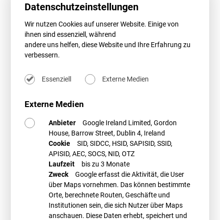
Datenschutzeinstellungen
Wir nutzen Cookies auf unserer Website. Einige von
BWE-Webseminar: Artenschutz in der
ihnen sind essenziell, während
andere uns helfen, diese Website und Ihre Erfahrung zu
Genehmigungspraxis – aktuelle
verbessern.
Brennpunkte
Essenziell
Externe Medien
Täglich grüßt der Artenschutz: Erhalten Sie Handlungsempfehlungen
und meistern Sie die artenschutzrechtlichen Herausforderungen in
Ihren Genehmigungen für Windenergieanlagen – mit Fokus auf
Externe Medien
aktuelle Brennpunkte.
Anbieter
Google Ireland Limited, Gordon
Das Webseminar wird veranstaltet durch
ee-hub
. Weitere
House, Barrow Street, Dublin 4, Ireland
Informationen und ein Anmeldeformular finden Sie
hier
.
Cookie
SID, SIDCC, HSID, SAPISID, SSID,
APISID, AEC, SOCS, NID, OTZ
Laufzeit
bis zu 3 Monate
PROMETHEUS Referent*in
Zweck
Google erfasst die Aktivität, die User
über Maps vornehmen. Das können bestimmte
Orte, berechnete Routen, Geschäfte und
Institutionen sein, die sich Nutzer über Maps
anschauen. Diese Daten erhebt, speichert und