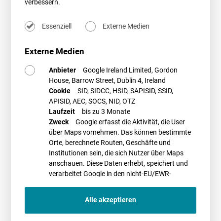
verbessern.
Die Veranstaltung wird durch den
BVMW e.V.
durchgeführt. Weitere
Informationen und die Möglichkeit zur Anmeldung finden Sie
hier
.
Essenziell
Externe Medien
Externe Medien
PROMETHEUS Referent*in
Anbieter
Google Ireland Limited, Gordon
House, Barrow Street, Dublin 4, Ireland
Cookie
SID, SIDCC, HSID, SAPISID, SSID,
APISID, AEC, SOCS, NID, OTZ
Laufzeit
bis zu 3 Monate
Zweck
Google erfasst die Aktivität, die User
Dr. Manuela Herms
über Maps vornehmen. Das können bestimmte
05.09.2024
Orte, berechnete Routen, Geschäfte und
14.00-20.00
Institutionen sein, die sich Nutzer über Maps
Chemnitz
anschauen. Diese Daten erhebt, speichert und
verarbeitet Google in den nicht-EU/EWR-
Flugplatz Verkehrslandeplatz Jahnsdorf
Wilhermsdorfer Straße 43
Ländern
09387 Jahnsdorf
Alle akzeptieren