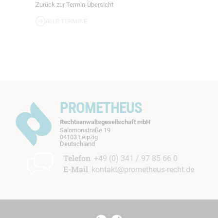
Zurück zur Termin-Übersicht
ALLE TERMINE
PROMETHEUS
Rechtsanwaltsgesellschaft mbH
Salomonstraße 19
04103 Leipzig
b
Deutschland
t
Telefon
+49 (0) 341 / 97 85 66 0
E-Mail
kontakt@prometheus-recht.de
I
I
t
t