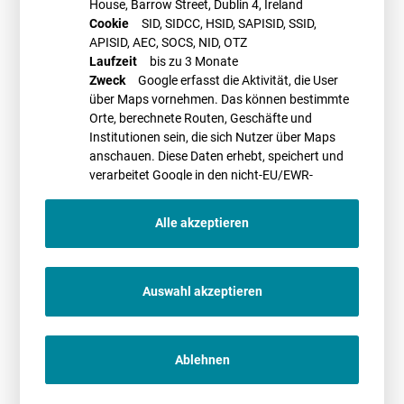
House, Barrow Street, Dublin 4, Ireland
wachsenden Zahl von Investorenanfragen konfrontiert. Sofern es sich
Cookie
SID, SIDCC, HSID, SAPISID, SSID,
nicht um privilegierte Flächen handelt, liegt es an den Gemeinden, die
APISID, AEC, SOCS, NID, OTZ
Errichtung solcher Anlagen über Bebauungspläne zu steuern. Genau
Laufzeit
bis zu 3 Monate
hier setzt das Online-Seminar an: Es beleuchtet zentrale Fragen zu den
Zweck
Google erfasst die Aktivität, die User
planerischen Steuerungsmöglichkeiten und räumlichen Anforderungen
über Maps vornehmen. Das können bestimmte
bei der Standortwahl für Freiflächen-Photovoltaikanlagen.
Orte, berechnete Routen, Geschäfte und
Institutionen sein, die sich Nutzer über Maps
Das Online-Seminar wird veranstaltet durch das
Institut für Städtebau
Berlin
. Weitere Informationen sowie ein Anmeldeformular finden Sie
anschauen. Diese Daten erhebt, speichert und
hier
.
verarbeitet Google in den nicht-EU/EWR-
Ländern
Alle akzeptieren
PROMETHEUS Referent*in
Auswahl akzeptieren
Ablehnen
Peter Rauschenbach
02.07.2025
9.00-16.15 Uhr