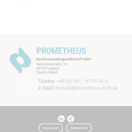
PROMETHEUS
Rechtsanwaltsgesellschaft mbH
Salomonstraße 19
04103 Leipzig
b
Deutschland
t
Telefon
+49 (0) 341 / 97 85 66 0
E-Mail
kontakt@prometheus-recht.de
I
I
t
t
Impressum
Datenschutz