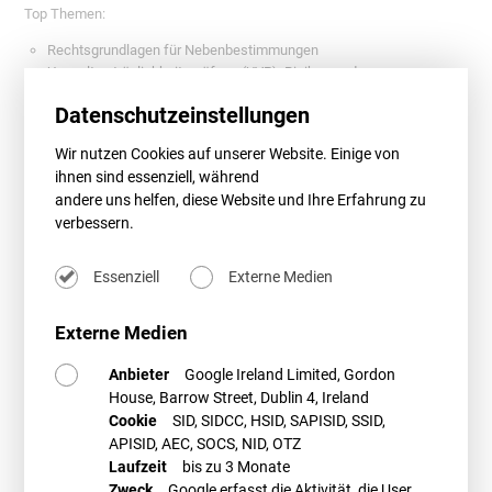
Top Themen:
Rechtsgrundlagen für Nebenbestimmungen
Umweltverträglichkeitsprüfung (UVP): Risiken und
Verfahrensgestaltung
Datenschutzeinstellungen
Natur- und Artenschutz: Regelungsvarianten und
Nebenbestimmungen
Wir nutzen Cookies auf unserer Website. Einige von
Immissionsschutzrecht in der Praxis
ihnen sind essenziell, während
Luftverkehr und Windenergie: Überblick über die rechtlichen
andere uns helfen, diese Website und Ihre Erfahrung zu
Rahmenbedingungen und aktuelle Rechtssprechung
verbessern.
Luftverkehrsrechtliche Zustimmung nach § 14 LuftVG –
Prüfungsmaßstab und konkrete Problemfelder
Essenziell
Externe Medien
Weitere Informationen und das Programm zur Veranstaltung erhalten
Sie
hier
.
Externe Medien
PROMETHEUS Referent*innen
Anbieter
Google Ireland Limited, Gordon
House, Barrow Street, Dublin 4, Ireland
Cookie
SID, SIDCC, HSID, SAPISID, SSID,
APISID, AEC, SOCS, NID, OTZ
Laufzeit
bis zu 3 Monate
Zweck
Google erfasst die Aktivität, die User