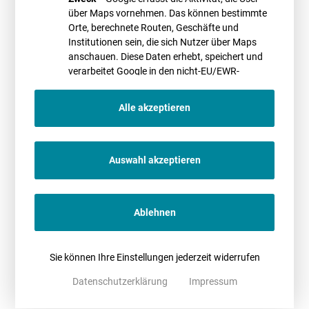
über Maps vornehmen. Das können bestimmte
Christian Falke
Dr. Dana Kupke
Orte, berechnete Routen, Geschäfte und
Institutionen sein, die sich Nutzer über Maps
anschauen. Diese Daten erhebt, speichert und
verarbeitet Google in den nicht-EU/EWR-
Ländern
Alle akzeptieren
Peter Rauschenbach
21.08.2018
09:10
Auswahl akzeptieren
Hamburg
BWE
InterCityHotel Hamburg Hauptbahnhof
Ablehnen
Glockengießerwall 14/15
20095 Hamburg
Sie können Ihre Einstellungen jederzeit widerrufen
Datenschutzerklärung
Impressum