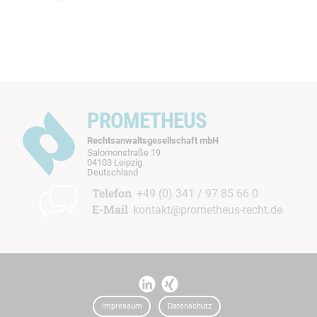
PROMETHEUS
Rechtsanwaltsgesellschaft mbH
Salomonstraße 19
04103 Leipzig
b
Deutschland
t
Telefon
+49 (0) 341 / 97 85 66 0
E-Mail
kontakt@prometheus-recht.de
I
I
t
t
Impressum
Datenschutz