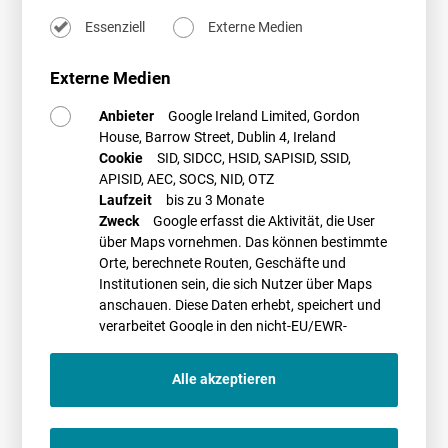
schädlichen Umwelteinwirkungen –
Christian Falke
Essenziell
Externe Medien
Herausforderungen im Schallschutz
Was ist Vorbelastung?
Externe Medien
Chancen und Risiken der Irrelvanzkriterien
Gemengelage
Anbieter
Google Ireland Limited, Gordon
Tieffrequenter Schall und Infraschall
House, Barrow Street, Dublin 4, Ireland
Turbulenzen -Wer muss wen berücksichtigen?
Cookie
SID, SIDCC, HSID, SAPISID, SSID,
„Windklau“ – Ein Genehmigungshindernis?
APISID, AEC, SOCS, NID, OTZ
Laufzeit
bis zu 3 Monate
15:15-16:30 Uhr
Umgang mit technischen Einrichtungen und BNK –
Zweck
Google erfasst die Aktivität, die User
Peter Rauschenbach
über Maps vornehmen. Das können bestimmte
Sicherheitsbereiche, Schutzbereiche, MVA
Orte, berechnete Routen, Geschäfte und
Drehfunkfeuer und WERAN-Studie
Institutionen sein, die sich Nutzer über Maps
Verfahrensfragen und Heilung bei luftverkehrsrechtlichen
anschauen. Diese Daten erhebt, speichert und
Entscheidungen
verarbeitet Google in den nicht-EU/EWR-
Zulassung, Vertragsgestaltung und Ausnahme bei BNK
Ländern
Wetterradar und seismologische Messstationen
Alle akzeptieren
PROMETHEUS Referent*innen