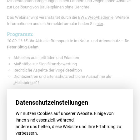
Mindestabstandsregelungen in den Ländern und zeigen Ihnen Ansätze
zur Loslösung von Bauleitplänen ohne Gerichte.
Das Webinar wird veranstaltet durch die
BWE WebAkademie
. Weitere
Informationen und ein Anmeldeformular finden Sie
hier
.
Programm:
10:00-11:15
Uhr
Aktuelle Brennpunkte im Natur- und Artenschutz –
Dr.
Peter Sittig-Behm
Aktuelles aus Leitfäden und Erlassen
Maßstäbe zur Signifikanzbewertung
Rechtliche Aspekte der Vogeldetektion
Dichtezentren und artenschutzrechtliche Ausnahme als
„Heilsbringer“?
11.30-12.45
Uhr
Planungsrechtliche Fragestellungen bei der
Realisierung von EE-Projekten –
Dr. Dana Kupke
Datenschutzeinstellungen
Umsetzung der Mindestabstandsregelungen in den Ländern
Wir nutzen Cookies auf unserer Website. Einige von
Loslösung von Bauleitplänen ohne Gericht
ihnen sind essenziell, während
Stockende Regionalplanentwürfe als Chance?
andere uns helfen, diese Website und Ihre Erfahrung zu
Isolierte Positivplanung
verbessern.
13:45-15:00 Uhr
Schall, Schatten und Co. – Hindernisse im Thema