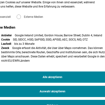
zen Cookies auf unserer Website. Einige von ihnen sind essenziell, während
nsolar – Schwerpunkt
uns helfen, diese Website und Ihre Erfahrung zu verbessern.
e und Regionalplanung
ssenziell
Externe Medien
g von PV-Projekten sind viele Details zu berücksichtigen. In diesem
lanung von PV-Projekten in Landschaftsschutzgebieten und beleuchten
ne Medien
Anbieter
Google Ireland Limited, Gordon House, Barrow Street, Dublin 4, Ireland
der Regionalplanung und der Bauleitplanung für die Umsetzung Ihres PV
Cookie
SID, SIDCC, HSID, SAPISID, SSID, APISID, AEC, SOCS, NID, OTZ
tungs-)Spielräume bei der Erstellung von B-Plänen möglich sind. Informieren
Laufzeit
bis zu 3 Monate
agen für PV Projekte in Landschaftsschutzgebieten ausschlaggebend sind und
Zweck
Google erfasst die Aktivität, die User über Maps vornehmen. Das können
.
bestimmte Orte, berechnete Routen, Geschäfte und Institutionen sein, die sich Nutz
über Maps anschauen. Diese Daten erhebt, speichert und verarbeitet Google in den
bezogene Anwendungshinweise und Einblick u.a. in folgende Themen:
nicht-EU/EWR-Ländern
 Vorranggebieten und Spielräume
anung durch Gestaltung von B-Plänen
ng von PV Projekten in Landschaftsschutzgebieten und aktuelle behördliche
Alle akzeptieren
es Landschaftsschutzgebietes
 WebAkademie
. Weitere Informationen sowie ein Anmeldeformular finden Sie
Auswahl akzeptieren