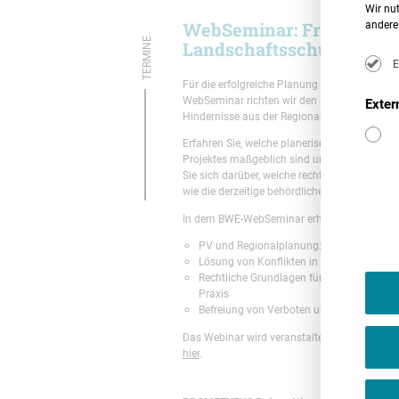
Wir nut
WebSeminar: Freifläche
andere 
TERMINE
Landschaftsschutzgebiet
E
Für die erfolgreiche Planung und Projektierun
WebSeminar richten wir den Fokus auf die P
Exter
Hindernisse aus der Regionalplanung.
Erfahren Sie, welche planerischen Vorgaben 
Projektes maßgeblich sind und welche (Gestal
Sie sich darüber, welche rechtlichen Grundl
wie die derzeitige behördliche Praxis aussieht
In dem BWE-WebSeminar erhalten Sie praxis
PV und Regionalplanung: Bedeutung von
Lösung von Konflikten in der Regionalpl
Rechtliche Grundlagen für die Realisieru
Praxis
Befreiung von Verboten und Anpassung d
Das Webinar wird veranstaltet durch die
BWE
hier
.