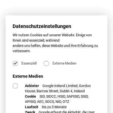
BWE-Webinar: Isolierte
Positivplanung – der schnelle Weg
Datenschutzeinstellungen
zum Windpark?
Wir nutzen Cookies auf unserer Website. Einige von
ihnen sind essenziell, während
Die „isolierte Positivplanung“ ist ein mögliches Steuerungsinstrument,
andere uns helfen, diese Website und Ihre Erfahrung zu
das kommunalen Planungsträgern die Möglichkeit gibt, zusätzliche
verbessern.
Flächen für die Windenergienutzung auszuweisen, ohne das eigene
Planungskonzept in Frage zu stellen oder aufheben zu müssen. Die
„isolierte“ Ausweisung einer Eignungsfläche für die
Essenziell
Externe Medien
Windenergienutzung stellt zwar eine Änderung des geltenden
Flächennutzungsplans dar, die erforderlichen Schritte sind allerdings
Externe Medien
weniger planungs- und kostenintensiv wie eine
Gesamtkonzentrationsflächenplanung. In diesem Webinar erhalten Sie
Anbieter
Google Ireland Limited, Gordon
alle wichtigen Informationen zu den Voraussetzungen und den
House, Barrow Street, Dublin 4, Ireland
Planungsschritten der „isolierten Positivplanung“. Nutzen Sie das
Cookie
SID, SIDCC, HSID, SAPISID, SSID,
gewonnene Wissen, um das Instrument der „isolierten Positivplanung“
APISID, AEC, SOCS, NID, OTZ
auch in den Gemeinden bekannt zu machen, in denen dieses
Instrument bislang noch nicht zur Anwendung kommt.
Laufzeit
bis zu 3 Monate
Zweck
Google erfasst die Aktivität, die User