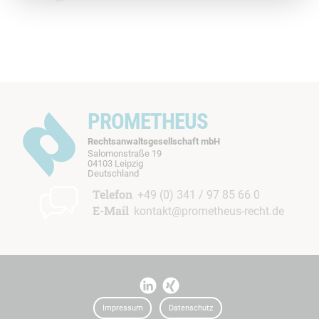
PROMETHEUS
Rechtsanwaltsgesellschaft mbH
Salomonstraße 19
04103 Leipzig
b
Deutschland
t
Telefon
+49 (0) 341 / 97 85 66 0
E-Mail
kontakt@prometheus-recht.de
I
I
t
t
Impressum
Datenschutz