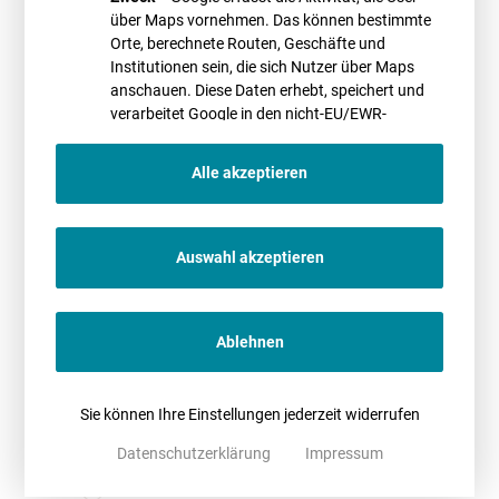
Das Webinar wird veranstaltet durch die
BWE WebAkademie
. Weitere
über Maps vornehmen. Das können bestimmte
Informationen sowie ein Anmeldeformular finden Sie
hier
.
Orte, berechnete Routen, Geschäfte und
Institutionen sein, die sich Nutzer über Maps
anschauen. Diese Daten erhebt, speichert und
PROMETHEUS Referent*in
verarbeitet Google in den nicht-EU/EWR-
Ländern
Alle akzeptieren
Auswahl akzeptieren
Christian Falke
20.05.2021
11.00-12.30 Uhr
Ablehnen
Sie können Ihre Einstellungen jederzeit widerrufen
Terminübersicht
Zurück zur Termin-Übersicht
Datenschutzerklärung
Impressum
ALLE TERMINE