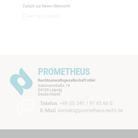
Zurück zur News-Übersicht
AKTUELLE NEWS
PROMETHEUS
Rechtsanwaltsgesellschaft mbH
Salomonstraße 19
04103 Leipzig
b
Deutschland
t
Telefon
+49 (0) 341 / 97 85 66 0
E-Mail
kontakt@prometheus-recht.de
I
I
t
t