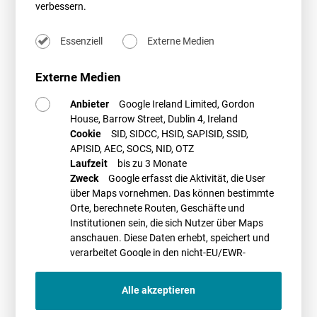
behandelt, sie also leistungsseitig addiert und die Vergütung auf der
verbessern.
Grundlage einer Gesamtanlage mit einer installierten Leistung von
1.025 kW ausgezahlt. Die Klägerin begehrte demgegenüber die
Essenziell
Externe Medien
Einstufung als zwei separate Anlagen, die aufgrund des zeitlichen
Abstands ihrer Inbetriebnahme nicht nach § 19 Abs. 1 EEG 2009 zu
addieren sind, und forderte die Zahlung weiterer Einspeisevergütung.
Externe Medien
Das dem Urteil des BGH zugrunde liegende Gerichtsverfahren haben
Anbieter
Google Ireland Limited, Gordon
unsere Anwälte Dr. Christoph Richter und Dr. Manuela Herms von der
House, Barrow Street, Dublin 4, Ireland
ersten Instanz an bis zum BGH (dort beratend) betreut.
Cookie
SID, SIDCC, HSID, SAPISID, SSID,
APISID, AEC, SOCS, NID, OTZ
Der Beitrag erschien in der ER 1/2014 und ist im Volltext
hier
abrufbar.
Laufzeit
bis zu 3 Monate
Zweck
Google erfasst die Aktivität, die User
über Maps vornehmen. Das können bestimmte
Orte, berechnete Routen, Geschäfte und
Autor*innen
Institutionen sein, die sich Nutzer über Maps
anschauen. Diese Daten erhebt, speichert und
verarbeitet Google in den nicht-EU/EWR-
Ländern
Alle akzeptieren