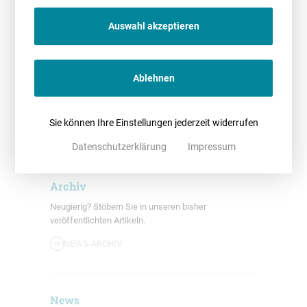
Dr. Christoph Richter
Dr. Manuela Herms
Auswahl akzeptieren
Newsletter
Ablehnen
Bleiben Sie immer auf dem aktuellsten Stand.
Abonnieren Sie unseren Newsletter.
Sie können Ihre Einstellungen jederzeit widerrufen
NEWSLETTER
Datenschutzerklärung
Impressum
Archiv
Neugierig? Stöbern Sie in unseren bisher
veröffentlichten Artikeln.
NEWS-ARCHIV
News