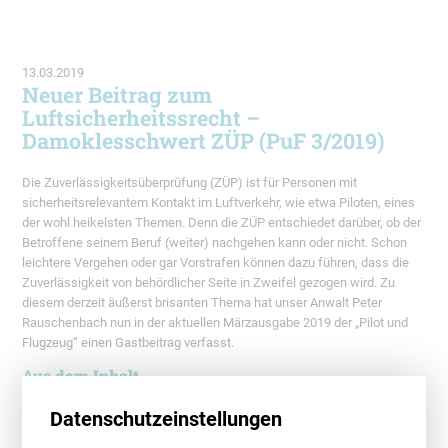
13.03.2019
Neuer Beitrag zum
Luftsicherheitssrecht –
Damoklesschwert ZÜP (PuF 3/2019)
Die Zuverlässigkeitsüberprüfung (ZÜP) ist für Personen mit
sicherheitsrelevantem Kontakt im Luftverkehr, wie etwa Piloten, eines
der wohl heikelsten Themen. Denn die ZÜP entschiedet darüber, ob der
Betroffene seinem Beruf (weiter) nachgehen kann oder nicht. Schon
leichtere Vergehen oder gar Vorstrafen können dazu führen, dass die
Zuverlässigkeit von behördlicher Seite in Zweifel gezogen wird. Zu
diesem derzeit äußerst brisanten Thema hat unser Anwalt Peter
Rauschenbach nun in der aktuellen Märzausgabe 2019 der „Pilot und
Flugzeug“ einen Gastbeitrag verfasst.
Aus dem Inhalt
„In der täglichen anwaltlichen Beratungspraxis sowohl von Piloten und
Datenschutzeinstellungen
Kabinenpersonal als auch von Bodenpersonal zeigt sich sehr häufig,
dass die Haltung der zuständigen Luftfahrtbehörden und der