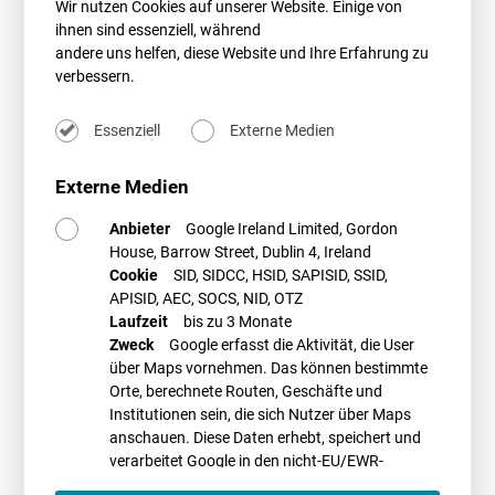
Wir nutzen Cookies auf unserer Website. Einige von
Verwaltungsgerichtsbarkeit äußerst restriktiv ist, wenn es um die
ihnen sind essenziell, während
Bewertung der luftverkehrsrechtlichen Zuverlässigkeit geht. Die
andere uns helfen, diese Website und Ihre Erfahrung zu
„persönliche Zuverlässigkeit“ ist dabei nicht nur ein entscheidendes
verbessern.
Kriterium für die Berufsausübung eines Piloten, sondern als
Rechtsbegriff auch ein bekanntes Element der Gefahrenabwehr, das
sich auch in anderen Bereichen des besonderen
Essenziell
Externe Medien
Verwaltungsrechts wiederfindet (z. B. § 35 GewO), dort aber mit einem
zum Teil deutlich milderen Maßstab.“
Externe Medien
Den ganzen Artikel lesen Sie
hier
in der aktuellen Ausgabe der Pilot und
Anbieter
Google Ireland Limited, Gordon
Flugzeug.
House, Barrow Street, Dublin 4, Ireland
Wegducken ist die falsche Taktik
Cookie
SID, SIDCC, HSID, SAPISID, SSID,
Aus den Erkenntnissen der täglichen Beratungspraxis ist Luftpersonal,
APISID, AEC, SOCS, NID, OTZ
dessen Zuverlässigkeit von Seiten der zuständigen Behörden in Rede
Laufzeit
bis zu 3 Monate
steht, nur dringend davon abzuraten, das Thema „auszusitzen“. Wenn
Zweck
Google erfasst die Aktivität, die User
sich die behördliche Auffassung des Sachverhalts nämlich verfestigt,
über Maps vornehmen. Das können bestimmte
ist es vielfach schwer, (kurzfristig) eine positive Entscheidung
Orte, berechnete Routen, Geschäfte und
herbeizuführen. Die betroffenen Piloten sollten daher in der Regel
Institutionen sein, die sich Nutzer über Maps
zeitnah rechtlichen Beistand suchen.
anschauen. Diese Daten erhebt, speichert und
verarbeitet Google in den nicht-EU/EWR-
Ländern
Autor*in