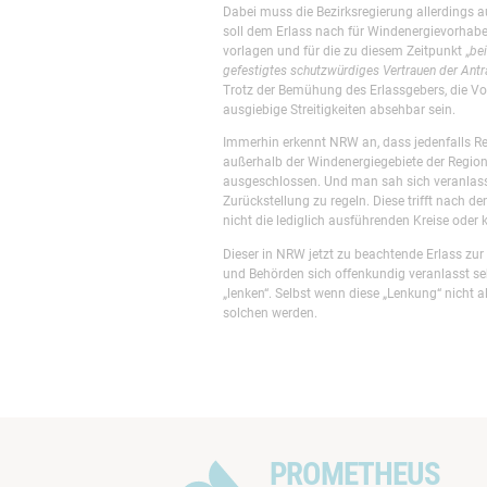
Dabei muss die Bezirksregierung allerdings 
soll dem Erlass nach für Windenergievorhabe
vorlagen und für die zu diesem Zeitpunkt „
be
gefestigtes schutzwürdiges Vertrauen der Antr
Trotz der Bemühung des Erlassgebers, die Vo
ausgiebige Streitigkeiten absehbar sein.
Immerhin erkennt NRW an, dass jedenfalls R
außerhalb der Windenergiegebiete der Regiona
ausgeschlossen. Und man sah sich veranlass
Zurückstellung zu regeln. Diese trifft nach d
nicht die lediglich ausführenden Kreise ode
Dieser in NRW jetzt zu beachtende Erlass zu
und Behörden sich offenkundig veranlasst s
„lenken“. Selbst wenn diese „Lenkung“ nicht al
solchen werden.
PROMETHEUS