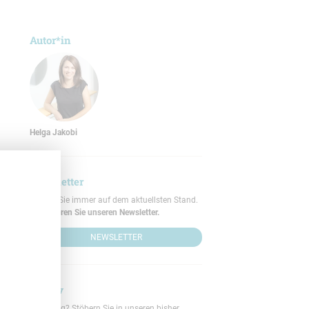
Autor*in
Helga Jakobi
Newsletter
Bleiben Sie immer auf dem aktuellsten Stand.
Abonnieren Sie unseren Newsletter.
NEWSLETTER
Archiv
Neugierig? Stöbern Sie in unseren bisher