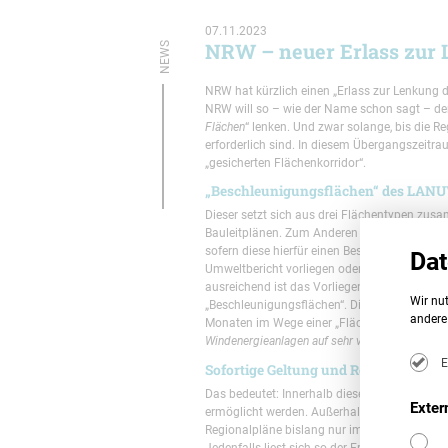
07.11.2023
NRW – neuer Erlass zur
NEWS
NRW hat kürzlich einen „Erlass zur Lenkung 
NRW will so – wie der Name schon sagt – de
Flächen
“ lenken. Und zwar solange, bis die R
erforderlich sind. In diesem Übergangszeitr
„gesicherten Flächenkorridor“.
„Beschleunigungsflächen“ des LAN
Dieser setzt sich aus drei Flächentypen zu
Bauleitplänen. Zum Anderen jene Flächen, die
sofern diese hierfür einen Beschluss „
zu der K
Dat
Umweltbericht vorliegen oder ein förmlicher 
ausreichend ist das Vorliegen dre Vorrassetz
Wir nut
„Beschleunigungsflächen“. Diese hat das La
andere 
Monaten im Wege einer „Flächenanalyse Winden
Windenergieanlagen auf sehr viel geringere R
E
Sofortige Geltung und Rechtsgrundla
Das bedeutet: Innerhalb dieses Flächenkorrid
Exter
ermöglicht werden. Außerhalb aber „
widerspr
Regionalpläne bislang nur im Entwurf vorhan
Jedenfalls liest sich so der Erlass, der seit