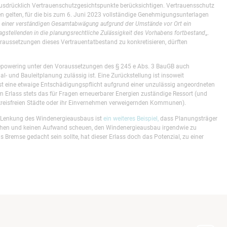
ausdrücklich Vertrauenschutzgesichtspunkte berücksichtigen. Vertrauensschutz
n gelten, für die bis zum 6. Juni 2023 vollständige Genehmigungsunterlagen
i einer verständigen Gesamtabwägung aufgrund der Umstände vor Ort ein
agstellenden in die planungsrechtliche Zulässigkeit des Vorhabens fortbestand
„.
raussetzungen dieses Vertrauentatbestand zu konkretisieren, dürften
epowering unter den Voraussetzungen des § 245 e Abs. 3 BauGB auch
l- und Bauleitplanung zulässig ist. Eine Zurückstellung ist insoweit
t eine etwaige Entschädigungspflicht aufgrund einer unzulässig angeordneten
em Erlass stets das für Fragen erneuerbarer Energien zuständige Ressort (und
r kreisfreien Städte oder ihr Einvernehmen verweigernden Kommunen).
r Lenkung des Windenergieausbaus ist
ein weiteres Beispiel,
dass Planungsträger
ehen und keinen Aufwand scheuen, den Windenergieausbau irgendwie zu
s Bremse gedacht sein sollte, hat dieser Erlass doch das Potenzial, zu einer