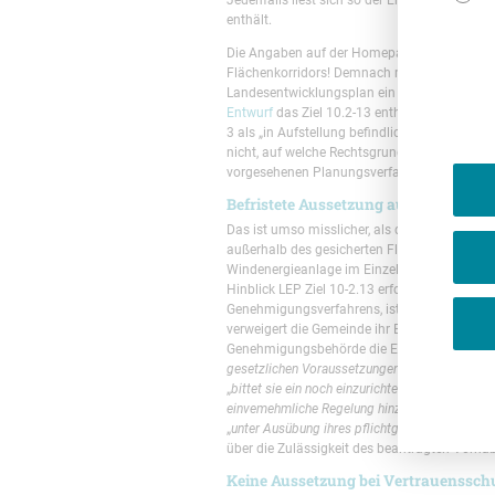
enthält.
Die Angaben auf der Homepage der Landespla
Flächenkorridors! Demnach möchte NRW auf „
Landesentwicklungsplan ein entsprechendes 
Entwurf
das Ziel 10.2-13 enthalten – nur ist 
3 als „in Aufstellung befindliches Ziel der R
nicht, auf welche Rechtsgrundlage man die A
vorgesehenen Planungsverfahrens ermittelten
Befristete Aussetzung außerhalb des
Das ist umso misslicher, als der Erlass soga
außerhalb des gesicherten Flächenkorridors 
Windenergieanlage im Einzelfall (befristet) 
Hinblick LEP Ziel 10-2.13 erforderlich. Erte
Genehmigungsverfahrens, ist keine weitere Prü
verweigert die Gemeinde ihr Einvernehmen, w
Genehmigungsbehörde die Einvernehmensverwei
gesetzlichen Voraussetzungen und die Regelunge
„
bittet sie ein noch einzurichtendes Vermittler
einvemehmliche Regelung hinzuwirken
„. Kommt
„
unter Ausübung ihres pflichtgemäßen Ermess
über die Zulässigkeit des beantragten Vorhab
Keine Aussetzung bei Vertrauenssch