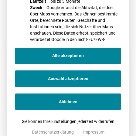
Laufzeit
bis zu 3 Monate
Wegweisende Entscheidung?
Zweck
Google erfasst die Aktivität, die User
Ob die Entscheidung des LG Augsburg wegweisend sein wird, muss
über Maps vornehmen. Das können bestimmte
sich zeigen. Fakt ist, dass sich andere Gerichte, hinsichtlich der
Orte, berechnete Routen, Geschäfte und
Nutzungsentschädigung weniger klar positioniert haben. Allerdings hat
Institutionen sein, die sich Nutzer über Maps
das LG Augsburg erstmals die Meinung vieler betroffener Kunden
anschauen. Diese Daten erhebt, speichert und
aufgegriffen und entschieden, dass derjenige, der sich bewusst
verarbeitet Google in den nicht-EU/EWR-
gesetzeswidrig verhält, keine zusätzlichen Vorteile aus der
Ländern
vorsätzlichen Pflichtverletzung ziehen darf.
Alle akzeptieren
Die Entscheidung des LG Augsburg ist noch nicht rechtskräftig, sodass
der Volkswagenkonzern gegen das Urteil noch das Rechtsmittel der
Auswahl akzeptieren
Berufung einlegen kann.
Autor*in
Ablehnen
Sie können Ihre Einstellungen jederzeit widerrufen
Datenschutzerklärung
Impressum