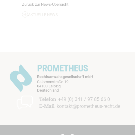
Zurück zur News-Übersicht
AKTUELLE NEWS
PROMETHEUS
Rechtsanwaltsgesellschaft mbH
Salomonstraße 19
04103 Leipzig
b
Deutschland
t
Telefon
+49 (0) 341 / 97 85 66 0
E-Mail
kontakt@prometheus-recht.de
I
I
t
t