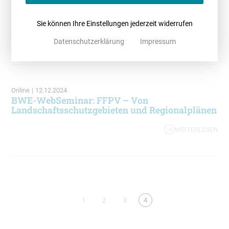
Feel free – Rechtliche Vorgaben für Freiflächen-
PV
Sie können Ihre Einstellungen jederzeit widerrufen
WEITERLESEN
Datenschutzerklärung
Impressum
Online
|
12.12.2024
BWE-WebSeminar: FFPV – Von
Landschaftsschutzgebieten und Regionalplänen
WEITERLESEN
1
2
3
4