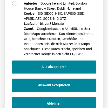
Anbieter
Google Ireland Limited, Gordon
House, Barrow Street, Dublin 4, Ireland
Cookie
SID, SIDCC, HSID, SAPISID, SSID,
Online
|
28.11.2024
APISID, AEC, SOCS, NID, OTZ
Photovoltaik in öffentlichen Liegenschaften
Laufzeit
bis zu 3 Monate
einsetzen – rechtliche Aspekte
Zweck
Google erfasst die Aktivität, die User
über Maps vornehmen. Das können bestimmte
WEITERLESEN
Orte, berechnete Routen, Geschäfte und
Institutionen sein, die sich Nutzer über Maps
anschauen. Diese Daten erhebt, speichert und
verarbeitet Google in den nicht-EU/EWR-
Ländern
Online
|
02.12.2024
BWE-Webinar: Gesetzliche Ansprüche auf
Alle akzeptieren
Nutzung kommunaler Grundstücke für Wind-
und PV-Projekte
WEITERLESEN
Auswahl akzeptieren
Ablehnen
Online
|
10.12.2024 - 11.12.2024