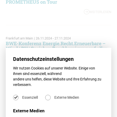
PROMETHEUS on Tour
WEITERLESEN
Frankfurt am Main
|
26.11.2024 - 27.11.2024
BWE-Konferenz Energie.Recht.Erneuerbare –
Wind | PV | Speicher: Beschleunigung auf allen
Ebenen?
Datenschutzeinstellungen
WEITERLESEN
Wir nutzen Cookies auf unserer Website. Einige von
ihnen sind essenziell, während
andere uns helfen, diese Website und Ihre Erfahrung zu
verbessern.
Online
|
26.11.2024 - 27.11.2024
BWE WebSeminar – Repowering von
Essenziell
Externe Medien
Windparks
WEITERLESEN
Externe Medien