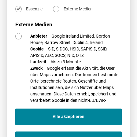
Rechtliche Herausforderungen für Genehmigung
Essenziell
Externe Medien
und Planung
Repoweringvorhaben unterscheiden sich genehmigungsrechtlich kaum
Externe Medien
von Neugenehmigungen. Dennoch gibt es im Rahmen des Repowerings
einige Besonderheiten. Hören Sie, wie Altanlagen bei der Prüfung der
Anbieter
Google Ireland Limited, Gordon
Genehmigungsfähigkeit (Artenschutz, Denkmalschutz, Luftverkehr)
House, Barrow Street, Dublin 4, Ireland
berücksichtigt werden, diskutieren Sie relevante
bauordnungsrechtliche Aspekte (Abstände, Standsicherheit) und
Cookie
SID, SIDCC, HSID, SAPISID, SSID,
verstehen Sie die Rolle der Bauleitplanung für das Repowering.
APISID, AEC, SOCS, NID, OTZ
Laufzeit
bis zu 3 Monate
Das WebSeminar wird veranstaltet durch die
BWE WebAkademie
.
Zweck
Google erfasst die Aktivität, die User
Weitere Informationen und ein Anmeldeformular finden Sie
hier
.
über Maps vornehmen. Das können bestimmte
Orte, berechnete Routen, Geschäfte und
Weitere Termine:
11./12.10.2022
Institutionen sein, die sich Nutzer über Maps
Lesen Sie auch unseren Beitrag zum Thema Weiterbetrieb und
anschauen. Diese Daten erhebt, speichert und
Repowering in der ER (
hier
abrufbar).
verarbeitet Google in den nicht-EU/EWR-
Ländern
PROMETHEUS Referent*innen
Alle akzeptieren