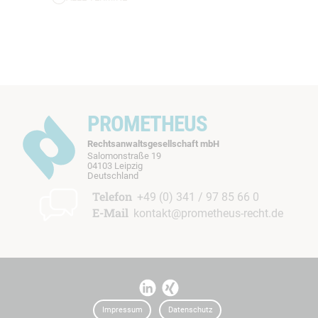
PROMETHEUS
Rechtsanwaltsgesellschaft mbH
Salomonstraße 19
04103 Leipzig
b
Deutschland
t
Telefon
+49 (0) 341 / 97 85 66 0
E-Mail
kontakt@prometheus-recht.de
I
I
t
t
Impressum
Datenschutz