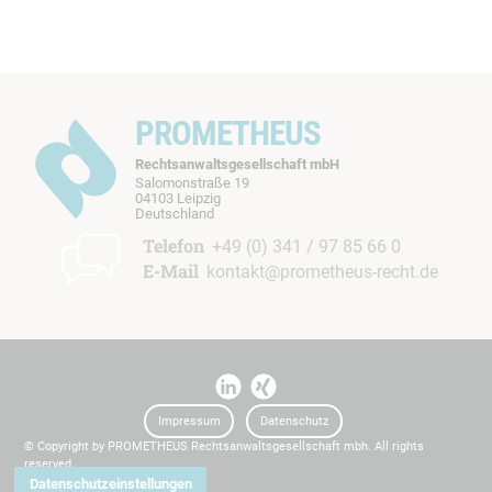
PROMETHEUS
Rechtsanwaltsgesellschaft mbH
Salomonstraße 19
04103 Leipzig
b
Deutschland
t
Telefon
+49 (0) 341 / 97 85 66 0
E-Mail
kontakt@prometheus-recht.de
I
I
t
t
Impressum
Datenschutz
© Copyright by PROMETHEUS Rechtsanwaltsgesellschaft mbh. All rights
reserved.
Datenschutzeinstellungen