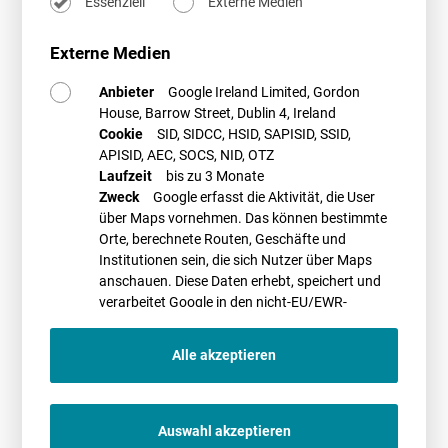
Essenziell
Externe Medien
Rechtliche Herausforderungen für Genehmigung
und Planung
Externe Medien
Repoweringvorhaben unterscheiden sich genehmigungsrechtlich kaum
von Neugenehmigungen. Dennoch gibt es im Rahmen des Repowerings
Anbieter
Google Ireland Limited, Gordon
einige Besonderheiten. Hören Sie, wie Altanlagen bei der Prüfung der
House, Barrow Street, Dublin 4, Ireland
Genehmigungsfähigkeit (Artenschutz, Denkmalschutz, Luftverkehr)
Cookie
SID, SIDCC, HSID, SAPISID, SSID,
berücksichtigt werden, diskutieren Sie relevante
APISID, AEC, SOCS, NID, OTZ
bauordnungsrechtliche Aspekte (Abstände, Standsicherheit) und
Laufzeit
bis zu 3 Monate
verstehen Sie die Rolle der Bauleitplanung für das Repowering.
Zweck
Google erfasst die Aktivität, die User
Das Programm, weitere Informationen und ein Anmeldeformular finden
über Maps vornehmen. Das können bestimmte
Sie
hier
. auf der Seite des BWE.
Orte, berechnete Routen, Geschäfte und
Institutionen sein, die sich Nutzer über Maps
Lesen Sie auch unseren Beitrag zum Thema Weiterbetrieb und
anschauen. Diese Daten erhebt, speichert und
Repowering in der ER (
hier
abrufbar).
verarbeitet Google in den nicht-EU/EWR-
Ländern
PROMETHEUS Referent*innen
Alle akzeptieren
Auswahl akzeptieren