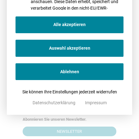
anschauen. Diese Daten erhebt, speichert und
nächsten Jahres werden Bundesrat und Bundestag hierüber
verarbeitet Google in den nicht-EU/EWR-
diskutieren.
Ländern
Alle akzeptieren
Autor*innen
Auswahl akzeptieren
Ablehnen
Dr. Dana Kupke
Helga Jakobi
Sie können Ihre Einstellungen jederzeit widerrufen
Datenschutzerklärung
Impressum
Newsletter
Bleiben Sie immer auf dem aktuellsten Stand.
Abonnieren Sie unseren Newsletter.
NEWSLETTER