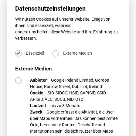
ausdrücklich, das Repowering bestehender Anlagen zur Erzeugung
Datenschutzeinstellungen
erneuerbarer Energie zu erleichtern. Diese müssen für ein
vereinfachtes, zügiges Verfahren für das Repowering insbesondere von
Wir nutzen Cookies auf unserer Website. Einige von
Windenergieanlagen sorgen, Frist hierfür ist der 30. Juni 2021.
ihnen sind essenziell, während
andere uns helfen, diese Website und Ihre Erfahrung zu
Diese Richtlinie verpflichtet die Mitgliedstaaten zudem zur Einrichtung
verbessern.
einer „einheitlichen Stelle“, sodass diese ebenso Gegenstand des
Gesetzesentwurf ist. Künftig soll eine einheitliche Stelle das
Genehmigungsverfahren sowie alle sonstigen für die Durchführung des
Essenziell
Externe Medien
Vorhabens erforderlichen Zulassungsverfahren „abwickeln“, sofern der
Vorhabensträgers das beantragt.
Externe Medien
Als einheitliche Stelle soll zwar die Immissionsschutzbehörde
Anbieter
Google Ireland Limited, Gordon
fungieren können. Die Verfahrensabwicklung über eine einheitliche
House, Barrow Street, Dublin 4, Ireland
Stelle sei aber von der in § 13 BImSchG geregelten
Verfahrenskonzentration zu unterscheiden. Die einheitliche Stelle soll
Cookie
SID, SIDCC, HSID, SAPISID, SSID,
aber keine materiellen Befugnisse, sondern allein verfahrensbezogene
APISID, AEC, SOCS, NID, OTZ
Aufgaben haben. Eine Entscheidungs- oder Verfahrenskonzentration
Laufzeit
bis zu 3 Monate
findet nicht statt, so die Entwurfsbegründung.
Zweck
Google erfasst die Aktivität, die User
über Maps vornehmen. Das können bestimmte
Ob allerdings mit diesen Neuerungen die europarechtlich gewünschte
Orte, berechnete Routen, Geschäfte und
Vereinfachung und Beschleunigung gerade für Repoweringvorhaben
Institutionen sein, die sich Nutzer über Maps
tatsächlich zu erreichen ist, erscheint fraglich. Voraussichtlich Anfang