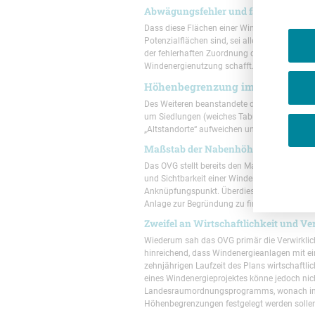
Abwägungsfehler und falscher Maßst
Dass diese Flächen einer Windenergienutzung 
Potenzialflächen sind, sei allein schon ein
der fehlerhaften Zuordnung der Gebiete sei, d
Windenergienutzung schafft.
Höhenbegrenzung im Vorranggeb
Des Weiteren beanstandete das OVG die Höh
um Siedlungen (weiches Tabukriterium). Zur
„Altstandorte“ aufweichen und Anlagen in we
Maßstab der Nabenhöhe ungeeignet
Das OVG stellt bereits den Maßstab für die
und Sichtbarkeit einer Windenergieanlage, wi
Anknüpfungspunkt. Überdies sei die Regelung 
Anlage zur Begründung zu finden.
Zweifel an Wirtschaftlichkeit und V
Wiederum sah das OVG primär die Verwirklic
hinreichend, dass Windenergieanlagen mit 
zehnjährigen Laufzeit des Plans wirtschaft
eines Windenergieprojektes könne jedoch ni
Landesraumordnungsprogramms, wonach in V
Höhenbegrenzungen festgelegt werden solle