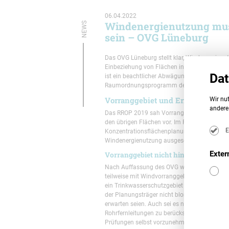
06.04.2022
Windenergienutzung muss
NEWS
sein – OVG Lüneburg
Das OVG Lüneburg stellt klar, Windenergienu
Einbeziehung von Flächen in ein Vorranggebie
Dat
ist ein beachtlicher Abwägungsfehler. Das h
Raumordnungsprogramm des Landkreises Ue
Wir nut
Vorranggebiet und Ermittlung v
andere 
Das RROP 2019 sah Vorranggebiete für Wind
den übrigen Flächen vor. Im Rahmen eines No
E
Konzentrationsflächenplanung zu befassen. E
Windenergienutzung ausgeschlossen ist.
Exter
Vorranggebiet nicht hinreichend auf
Nach Auffassung des OVG wurden die sog. Ta
teilweise mit Windvorranggebieten überplant
ein Trinkwasserschutzgebiet – beides potenzi
der Planungsträger nicht bloß feststellen, 
erwarten seien. Auch sei es nicht ausreichen
Rohrfernleitungen zu berücksichtigen seien. 
Prüfungen selbst vorzunehmen und diese Fläc