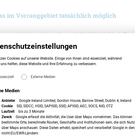
 im Vorranggebiet tatsächlich möglich
tzung muss in einem ausgwiesenen Vorranggebiet tatsächlich möglich sein. Die
t, die der Windenergienutzung nicht hinreichend sicher zur Verfügung stehen,
enschutzeinstellungen
at das OVG Lüneburg im Februar entschieden und das Regionale
lzen (
RROP 2019
) für unwirksam erklärt.
zen Cookies auf unserer Website. Einige von ihnen sind essenziell, während
on Tabuzonen
uns helfen, diese Website und Ihre Erfahrung zu verbessern.
energienutzung mit gleichzeitigem Ausschluss von Windenergieanlagen auf
rmenkontrollverfahrens hatte sich das Gericht mit der Wirksamkeit dieser
ssenziell
Externe Medien
iner solchen Planung vorausgehen muss die Ermittlung der Bereiche, in denen
ne Medien
 Tabuzonen überprüft
buzonen im RROP 2019 jedoch nicht hinreichend identifiziert und deshalb
Anbieter
Google Ireland Limited, Gordon House, Barrow Street, Dublin 4, Ireland
. Namentlich Korridore von Hubschraubertiefflugstrecken der Bundeswehr sowie
Cookie
SID, SIDCC, HSID, SAPISID, SSID, APISID, AEC, SOCS, NID, OTZ
ell harte Tabuzonen – seien nicht einmal exakt verortet worden. Ebenso durfte
Laufzeit
bis zu 3 Monate
dass etwa Beeinträchtigungen des Denkmalschutzes durch Windenergieanlagen zu
Zweck
Google erfasst die Aktivität, die User über Maps vornehmen. Das können
d festzustellen, dass Richtfunktrassen, Hochspannungsfreileitungen sowie
bestimmte Orte, berechnete Routen, Geschäfte und Institutionen sein, die sich Nutz
Vielmehr sei der Planungsträger daraufhin verpflichtet gewesen, entsprechende
über Maps anschauen. Diese Daten erhebt, speichert und verarbeitet Google in den
hen ggf. zur Tabuzone zu erklären.
nicht-EU/EWR-Ländern