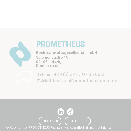
PROMETHEUS
Rechtsanwaltsgesellschaft mbH
Salomonstraße 19
04103 Leipzig
b
Deutschland
t
+49 (0) 341 / 97 85 66 0
Telefon
kontakt@prometheus-recht.de
E-Mail
I
I
t
t
Impressum
Datenschutz
© Copyright by PROMETHEUS Rechtsanwaltsgesellschaft mbh. All rights