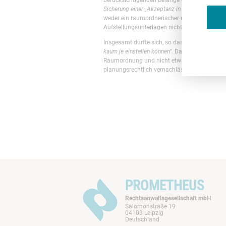
Sicherung einer „Akzeptanz in der Bevölkerung
weder ein raumordnerischer noch ein bauleit
Aufstellungsunterlagen nicht entnehmen, war
Insgesamt dürfte sich, so das Gericht, „
eine R
kaum je einstellen können“
. Damit qualifizier
Raumordnung und nicht etwa ein zwingendes r
planungsrechtlich vernachlässigbar.
PROMETHEUS
Rechtsanwaltsgesellschaft mbH
Salomonstraße 19
04103 Leipzig
Deutschland