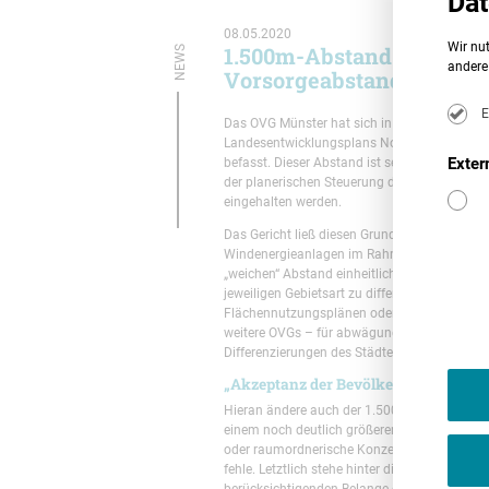
Dat
08.05.2020
Wir nut
1.500m-Abstand LEP NRW 
NEWS
andere 
Vorsorgeabstand
E
Das OVG Münster hat sich in einem kürzlich 
Landesentwicklungsplans Nordrhein-Westfal
Exter
befasst. Dieser Abstand ist seit letztem Ja
der planerischen Steuerung durch Regional
eingehalten werden.
Das Gericht ließ diesen Grundsatz allerdings
Windenergieanlagen im Rahmen kommunaler F
„weichen“ Abstand einheitlich zu sämtlichen
jeweiligen Gebietsart zu differenzieren. Der
Flächennutzungsplänen oder auch Regionalpl
weitere OVGs – für abwägungsfehlerhaft. Di
Differenzierungen des Städtebaurechts, konk
„Akzeptanz der Bevölkerung“ kein ba
Hieran ändere auch der 1.500m-Abstand des 
einem noch deutlich größeren Umfang vor. De
oder raumordnerische Konzeption zugrunde lä
fehle. Letztlich stehe hinter dieser Zahl offe
berücksichtigenden Belange ersetzt. Der lan