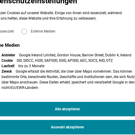
enschutzeinstellungen
zen Cookies auf unserer Website. Einige von ihnen sind essenziell, während
– keine Rechtfertigung für einheitlichen
uns helfen, diese Website und Ihre Erfahrung zu verbessern.
ssenziell
Externe Medien
veröffentlichten Urteil erstmals mit dem 1.500m-Abstand des
en – LEP NRW (diesen finden Sie
hier
) zwischen Windenergie und Wohnnutzung
ne Medien
hr im LEP NRW als Grundsatz 10.2-3 der Raumordnung vorgesehen und soll bei
pläne und Flächennutzungspläne zu allgemeinen und reinen Wohngebieten
Anbieter
Google Ireland Limited, Gordon House, Barrow Street, Dublin 4, Ireland
Cookie
SID, SIDCC, HSID, SAPISID, SSID, APISID, AEC, SOCS, NID, OTZ
 nicht als Rechtfertigung für einen „weichen“ 950m-Vorsorgeabstand zu
Laufzeit
bis zu 3 Monate
lächennutzungsplanung gelten. Die beklagte Gemeinde hatte einen solchen
Zweck
Google erfasst die Aktivität, die User über Maps vornehmen. Das können
 Wohnnutzungen angelegt, ohne nach der jeweiligen Schutzbedürftigkeit der
bestimmte Orte, berechnete Routen, Geschäfte und Institutionen sein, die sich Nutz
art pauschale Abstände zu Wohnnutzungen finden sich häufig in
über Maps anschauen. Diese Daten erhebt, speichert und verarbeitet Google in den
änen (wir berichteten z.B.
hier
). Dies hält das OVG Münster – wie diverse
nicht-EU/EWR-Ländern
e Gemeinden dürfen sich insbesondere nicht über grundlegende
ret die Gebietstypisierungen der Baunutzungsverordnung, hinwegsetzen.
uleitplanerisch tauglicher Belang
Alle akzeptieren
LEP NRW nichts. Dieser sähe zwar nunmehr gleichfalls Vorsorgeabstände in
r Senat vermochte aber schon nicht zu erkennen, dass dem eine städtebauliche
ge. Eine etwa empirisch fundierte Herleitung oder eine sonstige Begründung
Auswahl akzeptieren
nbar nur ein politischer Wille, der indes keine Abwägung der zu
desplanerische Grundsatz beruhe „
erklärtermaßen allein auf dem Aspekt der