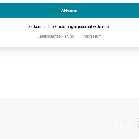
“. Diese sei jedoch schon wegen ihrer Unschärfe und fehlenden Greifbarkeit
Ablehnen
planerisch tauglicher oder handhabbarer Belang. Im Übrigen lasse sich den
um diese „Akzeptanz“ gerade einen Abstand von 1.500 m erfordern sollte.
elevanz für die Flächennutzungsplanung nach § 35 Abs. 3 Satz 3 BauGB dadurch
Sie können Ihre Einstellungen jederzeit widerrufen
t das OVG Münster den 1.500m-Abstand – der ja ohnehin nur als Grundsatz der
Datenschutzerklärung
Impressum
aumordnerisches Ziel ist – als rein politische Willensbekundung und
t