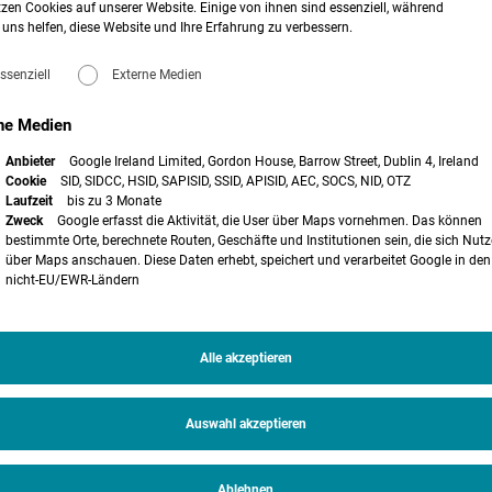
zen Cookies auf unserer Website. Einige von ihnen sind essenziell, während
uleitplanerischen Konzentrationszonen weitgehend identisch sein.
uns helfen, diese Website und Ihre Erfahrung zu verbessern.
sgebieten“
taaten sodann innerhalb von 27 Monaten nach Inkrafttreten der Richtlinie
ssenziell
Externe Medien
 sind Flächen für Anlagen zur Erzeugung Energie aus erneuerbaren Quellen, die
zung voraussichtlich keine „
erheblichen Umweltauswirkungen
“ hat.
ne Medien
tura-2000-Gebiete von vornherein komplett ausgenommen. Im Übrigen müssen
ältnismäßigen Instrumente und
Datensätze, z. B. Sensibilitätskarten für Wildtiere
“ für
Anbieter
Google Ireland Limited, Gordon House, Barrow Street, Dublin 4, Ireland
tzen.
Cookie
SID, SIDCC, HSID, SAPISID, SSID, APISID, AEC, SOCS, NID, OTZ
Laufzeit
bis zu 3 Monate
üssen die zuständigen nationalen Behörden in eigens verabschiedeten Plänen
Zweck
Google erfasst die Aktivität, die User über Maps vornehmen. Das können
ehörden „
geeignete Regeln für wirksame Minderungsmaßnahmen“
festlegen, die bei
bestimmte Orte, berechnete Routen, Geschäfte und Institutionen sein, die sich Nutz
uerbarer Energie zu ergreifen sind, „
um mögliche negative Umweltauswirkungen
über Maps anschauen. Diese Daten erhebt, speichert und verarbeitet Google in den
 gegebenenfalls erheblich zu verringern“
– wohlgemerkt in jenen Plänen, die die
nicht-EU/EWR-Ländern
r sieht Art. 15c Abs. 4 eine Vereinfachungsmöglichkeit vor: Die
e bereits ausgewiesen sind, zu Beschleunigungsgebieten erklären. Allerdings
 das Gebiete eine stratgische Umweltprüfung durchgeführt wurde und: „
Mit den
sene und verhältnismäßige Regeln und Maßnahmen umgesetzt, um möglichen
Alle akzeptieren
irken.“
allem das „Hochzonen“ artenschutzrechtlicher Vermeidungsmaßnahmen auf die
en stellen. Um das planungsrechtlich zu bewerkstelligen, wird der
Auswahl akzeptieren
Der Bundesrat hatte bereits zum ersten Entwurf der Novelle darauf
hingewiesen
,
ten Beschleunigungsgebiete stellten eine neuartige Gebietskategorie dar, die
Ablehnen