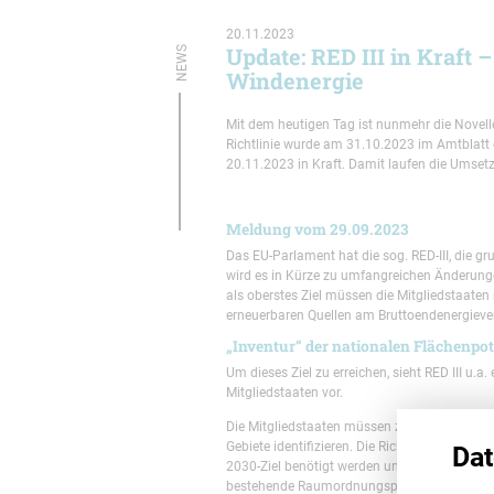
20.11.2023
Update: RED III in Kraft
NEWS
Windenergie
Mit dem heutigen Tag ist nunmehr die Novelle d
Richtlinie wurde am 31.10.2023 im Amtblatt d
20.11.2023 in Kraft. Damit laufen die Umsetzu
Meldung vom 29.09.2023
Das EU-Parlament hat die sog. RED-III, die g
wird es in Kürze zu umfangreichen Änderung
als oberstes Ziel müssen die Mitgliedstaate
erneuerbaren Quellen am Bruttoendenergieve
„Inventur“ der nationalen Flächenpot
Um dieses Ziel zu erreichen, sieht RED III u.a
Mitgliedstaaten vor.
Die Mitgliedstaaten müssen zunächst innerhal
Gebiete identifizieren. Die Richtlinie versteht
Dat
2030-Ziel benötigt werden und verlangt eine „
bestehende Raumordnungspläne zu nutzen. Die