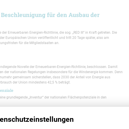
 – Beschleunigung für den Ausbau der
er Erneuerbaren Energien-Richtlinie, die sog. „RED III“ in Kraft getreten. Die
er Europäischen Union veröffentlicht und tritt 20 Tage später, also am
ngsfristen für die Mitgliedstaaten an.
rundlegende Novelle der Erneuerbaren-Energien-Richtlinie, beschlossen. Damit
en der nationalen Regelungen insbesondere für die Windenergie kommen. Denn
n numehr gemeinsam sicherstellen, dass 2030 der Anteil von Energie aus
rbrauch der Union mindestens 42,5 % beträgt.
enziale
. eine grundlegende „Inventur“ der nationalen Flächenpotenziale in den
b von 18 Monaten nach Inkrafttreten der Richtlinie sog. Erneuerbare-Energien-
 hierunter Gebiete, die für das Erreichen der jeweiligen nationalen Beiträge für das
enschutzeinstellungen
koordinierte Erfassung“ der Gebiete. Zweckmäßigerweise ist es aber erlaubt,
 künftigen EE-Gebiete dürften daher vermutlich mit den bisherigen