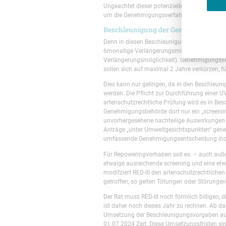
Ungeachtet dieser potenziellen planungsrecht
um die Genehmigungsverfahren insbesondere 
Beschleunigung der Genehmigungsv
Denn in diesen Beschleunigungsgebieten sol
6monatige Verlängerungsmöglichkeit) dauer
Verlängerungsmöglichkeit). Genehmigungsve
sollen sich auf maximal 2 Jahre verkürzen, 
Dies kann nur gelingen, da in den Beschleuni
werden. Die Pflicht zur Durchführung einer UV
artenschutzrechtliche Prüfung wird es in Bes
Genehmigungsbehörde dort nur ein „screening
unvorhergesehene nachteilige Auswirkungen ha
Anträge „unter Umweltgesichtspunkten“ gene
umfassende Genehmigungsentscheidung indes
Für Repoweringvorhaben soll es – auch auße
etwaige ausreichende screening und eine etw
modifziert RED-III den artenschutzrechtlic
getroffen, so gelten Tötungen oder Störungen 
Der Rat muss RED-III noch förmlich billigen, d
ist daher noch dieses Jahr zu rechnen. Ab da
Umsetzung der Beschleunigungsvorgaben auße
01.07.2024 Zeit. Diese Umsetzungsfristen sin