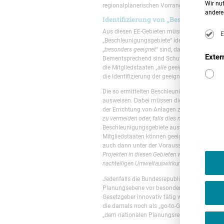
Wir nut
regionalplanerischen Vorranggebieten und ba
andere 
Identifizierung von „Beschleunigung
Aus diesen EE-Gebieten müssen die Mitglieds
E
„Beschleunigungsgebiete“ identifizieren. Das
„
besonders geeignet
“ sind, da dort die EE-Nut
Exter
Dementsprechend sind Schutzgebiete wie Na
die Mitgliedstaaten „
alle geeigneten und verh
die Identifizierung der geeigneten Flächen nu
Die so ermittelten Beschleunigungsgebiete m
ausweisen. Dabei müssen die zuständigen B
der Errichtung von Anlagen zur Erzeugung erne
zu vermeiden oder, falls dies nicht möglich ist,
Beschleunigungsgebiete ausweisen sollen! Zwa
Mitgliedstaaten können geeignete Gebiete, di
auch dann unter der Voraussetzung, dass für
Projekten in diesen Gebieten werden angemes
nachteiligen Umweltauswirkungen entgegenzuw
Jedenfalls die Bundesrepublik dürften vor 
Planungsebene vor besondere Herausforderung
Gesetzgeber innovativ tätig werden müssen. 
die damals noch als „go-to-Gebiete“ bezeichne
„dem nationalen Planungsrecht fremd“ sei.