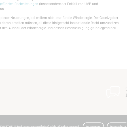
geführten Erleichterungen
(insbesondere der Entfall von UVP und
nn.
plexer Neuerungen, bei weitem nicht nur für die Windenergie. Der Gesetzgeber
daran arbeiten müssen, all diese fristgerecht ins nationale Recht umzusetzen.
für den Ausbau der Windenergie und dessen Beschleunigung grundlegend neu
t
I
I
t
t
ROMETHEUS Rechtsanwaltsgesellschaft mbh. All rights reserved.
Impressum
Datenschutz