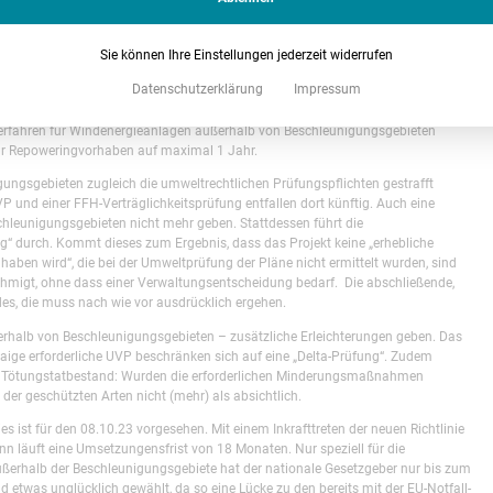
lichen Hürden: Diese Beschleunigungsgebiete sind der zentrale Baustein der EU,
für die Windenergie massiv zu beschleunigen.
Sie können Ihre Einstellungen jederzeit widerrufen
erfahren
Datenschutzerklärung
Impressum
len die Genehmigungsverfahren für Windenergieanlagen maximal 1 Jahr (+ eine
n. Für Repowering-Vorhaben sogar nur 6 Monate (+ 3monatige
rfahren für Windenergieanlagen außerhalb von Beschleunigungsgebieten
für Repoweringvorhaben auf maximal 1 Jahr.
gungsgebieten zugleich die umweltrechtlichen Prüfungspflichten gestrafft
P und einer FFH-Verträglichkeitsprüfung entfallen dort künftig. Auch eine
chleunigungsgebieten nicht mehr geben. Stattdessen führt die
“ durch. Kommt dieses zum Ergebnis, dass das Projekt keine „erhebliche
ben wird“, die bei der Umweltprüfung der Pläne nicht ermittelt wurden, sind
hmigt, ohne dass einer Verwaltungsentscheidung bedarf. Die abschließende,
, die muss nach wie vor ausdrücklich ergehen.
rhalb von Beschleunigungsgebieten – zusätzliche Erleichterungen geben. Das
aige erforderliche UVP beschränken sich auf eine „Delta-Prüfung“. Zudem
hen Tötungstatbestand: Wurden die erforderlichen Minderungsmaßnahmen
der geschützten Arten nicht (mehr) als absichtlich.
ies ist für den 08.10.23 vorgesehen. Mit einem Inkrafttreten der neuen Richtlinie
nn läuft eine Umsetzungensfrist von 18 Monaten. Nur speziell für die
rhalb der Beschleunigungsgebiete hat der nationale Gesetzgeber nur bis zum
d etwas unglücklich gewählt, da so eine Lücke zu den bereits mit der EU-Notfall-