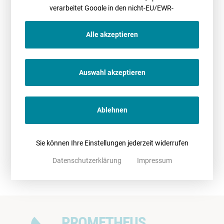
verarbeitet Google in den nicht-EU/EWR-
Ländern
Newsletter
Alle akzeptieren
Bleiben Sie immer auf dem aktuellsten Stand.
Abonnieren Sie unseren
Newsletter.
NEWSLETTER
Auswahl akzeptieren
Archiv
Neugierig? Stöbern Sie in unseren bisher veröffentlichten Artikeln.
Ablehnen
NEWS-ARCHIV
Sie können Ihre Einstellungen jederzeit widerrufen
News
Zurück zur News-Übersicht
Datenschutzerklärung
Impressum
AKTUELLE NEWS
PROMETHEUS