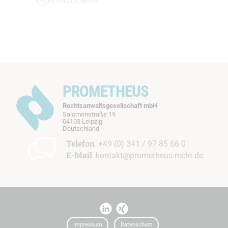
AKTUELLE NEWS
PROMETHEUS
Rechtsanwaltsgesellschaft mbH
Salomonstraße 19
04103 Leipzig
b
Deutschland
t
Telefon
+49 (0) 341 / 97 85 66 0
E-Mail
kontakt@prometheus-recht.de
I
I
t
t
Impressum
Datenschutz