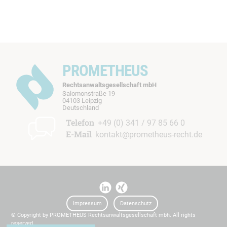
PROMETHEUS
Rechtsanwaltsgesellschaft mbH
Salomonstraße 19
04103 Leipzig
b
Deutschland
t
Telefon
+49 (0) 341 / 97 85 66 0
E-Mail
kontakt@prometheus-recht.de
I
I
t
t
Impressum
Datenschutz
© Copyright by PROMETHEUS Rechtsanwaltsgesellschaft mbh. All rights
reserved.