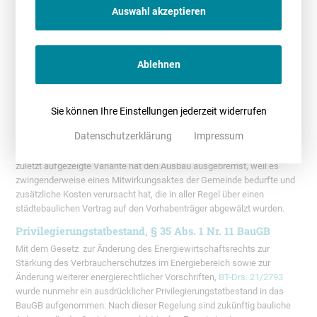
Auswahl akzeptieren
Da ist er – der Privilegierungstatbestand für den
BESS
Die flächenhafte Umsetzung von Batteriespeichern (BESS) hinkte
Ablehnen
zuletzt den Erwartungen hinterher. Einer der Hauptgründe dafür war,
dass die bauplanungsrechtliche Zulässigkeit nicht abschließend
geklärt war. Für bestimmte Vorhaben wurde der
§ 35 Abs. 1 Nr. 3 BauGB
angewendet, in anderen Fällen wurden die Speicher in der Nähe von
Sie können Ihre Einstellungen jederzeit widerrufen
WEA als mitgezogen privilegierte Nebenanlagen umgesetzt oder die
Datenschutzerklärung
Impressum
bauplanungsrechtliche Zulässigkeit wurde durch die Aufstellung eines
Bebauungsplans im Sinne des
§ 30 BauGB
erreicht. Insbesondere die
zuletzt aufgezeigte Variante hat den Ausbau ausgebremst, weil es
zwingenderweise eines Mitwirkungsaktes der Gemeinde bedurfte und
zusätzliche Kosten verursacht hat, die in aller Regel über einen
städtebaulichen Vertrag auf den Vorhabenträger abgewälzt wurden.
Privilegierungstatbestand, § 35 Abs. 1 Nr. 11 BauGB
Mit dem Gesetz zur Änderung des Energiewirtschaftsrechts zur
Stärkung des Verbraucherschutzes im Energiebereich sowie zur
Änderung weiterer energierechtlicher Vorschriften,
BT-Drs. 21/2793
wurde nunmehr ein ausdrücklicher Privilegierungstatbestand in das
BauGB aufgenommen. Nach dieser Regelung sind zukünftig bauliche