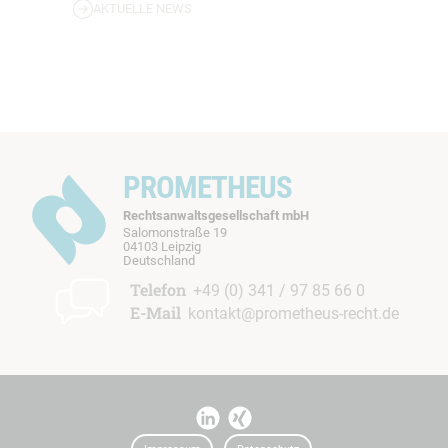
AKTUELLE NEWS
PROMETHEUS
Rechtsanwaltsgesellschaft mbH
Salomonstraße 19
04103 Leipzig
b
Deutschland
t
Telefon
+49 (0) 341 / 97 85 66 0
E-Mail
kontakt@prometheus-recht.de
I
I
t
t