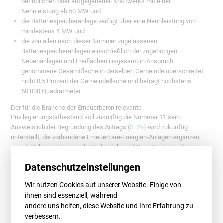
befindlichen oder aufgegebenen Kraftwerks mit einer
Nennleistung ab 50 MW und
die Batteriespeicheranlage verfügt über eine Nennleistung von
mindestens 4 MW und
die von allen nach dieser Nummer zugelassenen
Batteriespeicheranlagen einschließlich der zugehörigen
Nebenanlagen und Freiflächen insgesamt in Anspruch
genommene Gesamtfläche in derselben Gemeinde überschreitet
nicht 0,5 Prozent der Gemeindefläche und beträgt höchstens
50.000 Quadratmeter.
Der für die Branche der Erneuerbaren relevante
Privilegierungstatbestand soll zukünftig die Nummer 11 sein.
Ausweislich der Begründung des Antrags (
S. 29
) wird zukünftig
unterstellt, die vorhandene Erneuerbare-Energien-Anlagen ergänzen,
grundsätzlich system- und netzdienlich sind. Damit hat sich die
bisherige Diskussion der Netzdienlichkeit insoweit erledigt.
Datenschutzeinstellungen
Welche Standorte den
räumlichen Zusammenhang
erfüllen, dazu
positioniert sich der Änderungsantrag nicht ausdrücklich. Vielmehr wird
Wir nutzen Cookies auf unserer Website. Einige von
hier darauf verwiesen, dass man sich an den etablierten Grundsätzen
ihnen sind essenziell, während
für die Privilegierungstatbestände des Nr. 6 und 9 orientieren kann.
andere uns helfen, diese Website und Ihre Erfahrung zu
verbessern.
Hinsichtlich des
funktionalen Zusammenhangs
stellt der Antrag darauf