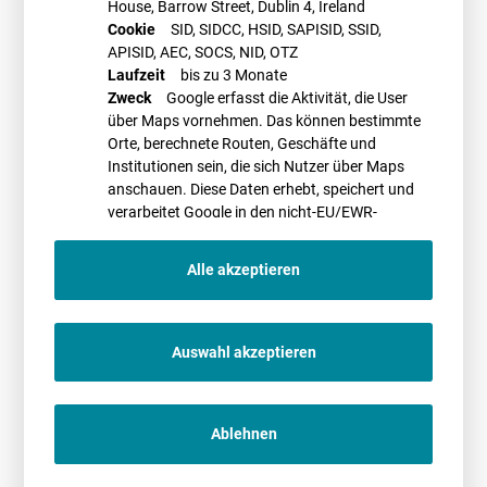
House, Barrow Street, Dublin 4, Ireland
Cookie
SID, SIDCC, HSID, SAPISID, SSID,
APISID, AEC, SOCS, NID, OTZ
Laufzeit
bis zu 3 Monate
Zweck
Google erfasst die Aktivität, die User
über Maps vornehmen. Das können bestimmte
Orte, berechnete Routen, Geschäfte und
Institutionen sein, die sich Nutzer über Maps
anschauen. Diese Daten erhebt, speichert und
verarbeitet Google in den nicht-EU/EWR-
Ländern
Alle akzeptieren
Auswahl akzeptieren
Antje Böhlmann
Ablehnen
Newsletter
Bleiben Sie immer auf dem aktuellsten Stand.
Abonnieren Sie unseren