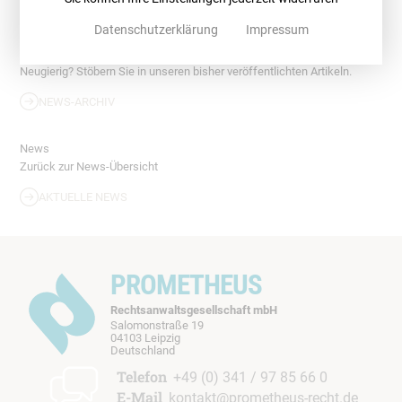
NEWSLETTER
Datenschutzerklärung
Impressum
Archiv
Neugierig? Stöbern Sie in unseren bisher veröffentlichten Artikeln.
NEWS-ARCHIV
News
Zurück zur News-Übersicht
AKTUELLE NEWS
PROMETHEUS
Rechtsanwaltsgesellschaft mbH
Salomonstraße 19
04103 Leipzig
b
Deutschland
t
Telefon
+49 (0) 341 / 97 85 66 0
E-Mail
kontakt@prometheus-recht.de