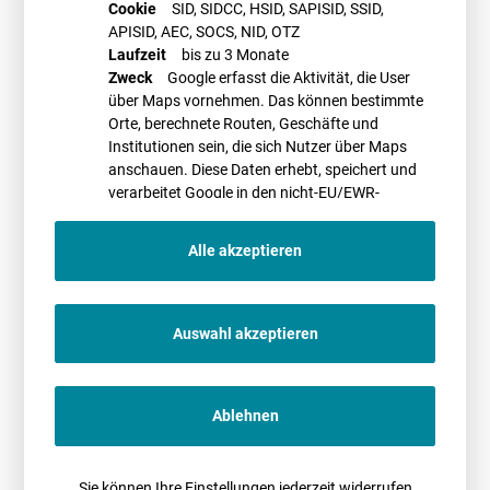
Cookie
SID, SIDCC, HSID, SAPISID, SSID,
APISID, AEC, SOCS, NID, OTZ
Laufzeit
bis zu 3 Monate
Zweck
Google erfasst die Aktivität, die User
über Maps vornehmen. Das können bestimmte
Orte, berechnete Routen, Geschäfte und
Institutionen sein, die sich Nutzer über Maps
anschauen. Diese Daten erhebt, speichert und
verarbeitet Google in den nicht-EU/EWR-
Ländern
Alle akzeptieren
Auswahl akzeptieren
Dr. Peter Sittig-Behm
Newsletter
Ablehnen
Bleiben Sie immer auf dem aktuellsten Stand.
Abonnieren Sie unseren
Newsletter.
Sie können Ihre Einstellungen jederzeit widerrufen