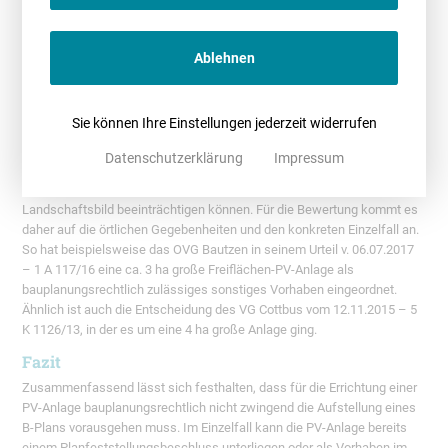
Anders als nach
§ 35 Abs. 1 BauGB
können nach Absatz 2 auch
sonstige Vorhaben im Einzelfall zugelassen werden. Die sonstigen
Vorhaben sind dabei dem Außenbereich, anders als die privilegierten
Ablehnen
Vorhaben, nicht bevorzugt zugewiesen.
§ 35 Abs. 3 BauGB
macht dabei
deutlich, dass die sonstigen Vorhaben gesteigerten Anforderungen an
die Zulässigkeit unterliegen, was sich insbesondere daran erkennen
Sie können Ihre Einstellungen jederzeit widerrufen
lässt, dass öffentliche Belange nicht beeinträchtigt sein dürfen.
Datenschutzerklärung
Impressum
Freiflächen-PV-Anlagen sind zwangsläufig mit Auswirkungen
verbunden, die z.B. den Erholungswert der Landschaft oder das
Landschaftsbild beeinträchtigen können. Für die Bewertung kommt es
daher auf die örtlichen Gegebenheiten und den konkreten Einzelfall an.
So hat beispielsweise das OVG Bautzen in seinem Urteil v. 06.07.2017
– 1 A 117/16 eine ca. 3 ha große Freiflächen-PV-Anlage als
bauplanungsrechtlich zulässiges sonstiges Vorhaben eingeordnet.
Ähnlich ist auch die Entscheidung des VG Cottbus vom 12.11.2015 – 5
K 1126/13, in der es um eine 4 ha große Anlage ging.
Fazit
Zusammenfassend lässt sich festhalten, dass für die Errichtung einer
PV-Anlage bauplanungsrechtlich nicht zwingend die Aufstellung eines
B-Plans vorausgehen muss. Im Einzelfall kann die PV-Anlage bereits
einem Planfeststellungsbeschluss unterliegen oder als Vorhaben im