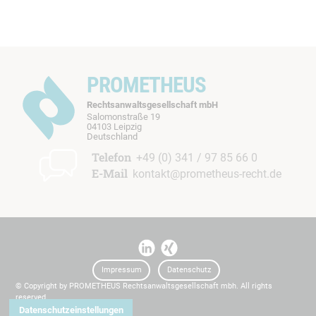
PROMETHEUS
Rechtsanwaltsgesellschaft mbH
Salomonstraße 19
04103 Leipzig
b
Deutschland
t
Telefon
+49 (0) 341 / 97 85 66 0
E-Mail
kontakt@prometheus-recht.de
I
I
t
t
Impressum
Datenschutz
© Copyright by PROMETHEUS Rechtsanwaltsgesellschaft mbh. All rights
reserved.
Datenschutzeinstellungen