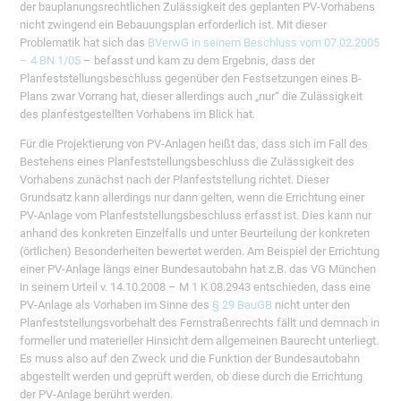
der bauplanungsrechtlichen Zulässigkeit des geplanten PV-Vorhabens
nicht zwingend ein Bebauungsplan erforderlich ist. Mit dieser
Problematik hat sich das
BVerwG in seinem Beschluss vom 07.02.2005
– 4 BN 1/05
– befasst und kam zu dem Ergebnis, dass der
Planfeststellungsbeschluss gegenüber den Festsetzungen eines B-
Plans zwar Vorrang hat, dieser allerdings auch „nur“ die Zulässigkeit
des planfestgestellten Vorhabens im Blick hat.
Für die Projektierung von PV-Anlagen heißt das, dass sich im Fall des
Bestehens eines Planfeststellungsbeschluss die Zulässigkeit des
Vorhabens zunächst nach der Planfeststellung richtet. Dieser
Grundsatz kann allerdings nur dann gelten, wenn die Errichtung einer
PV-Anlage vom Planfeststellungsbeschluss erfasst ist. Dies kann nur
anhand des konkreten Einzelfalls und unter Beurteilung der konkreten
(örtlichen) Besonderheiten bewertet werden. Am Beispiel der Errichtung
einer PV-Anlage längs einer Bundesautobahn hat z.B. das VG München
in seinem Urteil v. 14.10.2008 – M 1 K 08.2943 entschieden, dass eine
PV-Anlage als Vorhaben im Sinne des
§ 29 BauGB
nicht unter den
Planfeststellungsvorbehalt des Fernstraßenrechts fällt und demnach in
formeller und materieller Hinsicht dem allgemeinen Baurecht unterliegt.
Es muss also auf den Zweck und die Funktion der Bundesautobahn
abgestellt werden und geprüft werden, ob diese durch die Errichtung
der PV-Anlage berührt werden.