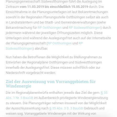
Planungsgemeinschaft Südwestthüringen führt die Auslegung im
Zeitraum
vom 11.03.2019 bis einschließlich 15.05.2019
durch. Die
Einsichtnahme in die Planungsunterlagen ist laut Bekanntmachungen
sowohl in der Regionalen Planungsstelle Ostthüringen selbst als auch
in Landratsämtern und bei Stadt- und Gemeindeverwaltungen (siehe
Bekanntmachung für
RP Ostthüringen
und
RP Südwestthüringen
) durch
jedermann während der jeweiligen Öffnungszeiten möglich. Diese
Unterlagen sind während der Auslegungsfrist auch auf der Internetseite
der Planungsgemeinschaft (
RP Ostthüringen
und
RP
Südwestthüringen
) abrufbar.
Nun haben die Betroffenen die Möglichkeit zu Stellungnahmen zu
Entwürfen der Regionalpläne Ostthüringen und Südwestthüringen
innerhalb der Auslegungsfrist. Diese müssen schriftlich oder zur
Niederschrift vorgebracht werden.
Ziel der Ausweisung von Vorranggebieten für
Windenergie
Die im Regionalplanentwürfe enthalten jeweils das Ziel die gem.
§ 35
Abs. 1 Nr. 5 BauGB
im Außenbereich privilegierte Windenergienutzung
zu steuern. Die Planungsträger nehmen insoweit von der Möglichkeit
der Ausschlusswirkung nach
§ 35 Abs. 3 S. 3 BauGB
Gebrauch und
weisen sog. Vorranggebiete Windenergie mit der Wirkung von