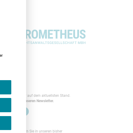
er
ewsletter
leiben Sie immer auf dem aktuellsten Stand.
bonnieren Sie unseren Newsletter.
NEWSLETTER
rchiv
eugierig? Stöbern Sie in unseren bisher