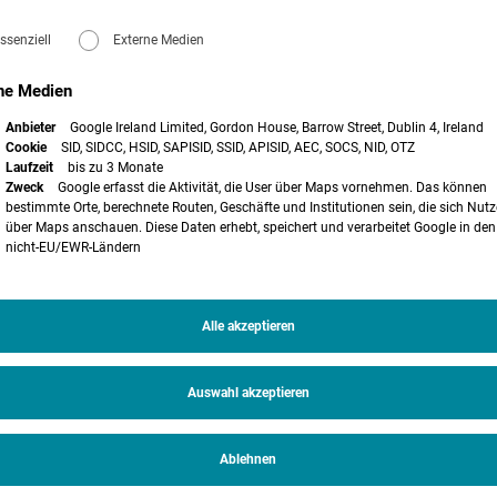
*in
mit Schwerpunkt
im Verwaltungsrecht
als Unterstützung in unserer
ssenziell
Externe Medien
ntralen Themen der Zukunft. Sie bringen nicht nur große
ne Medien
 Chancen – wirtschaftlich wie sozial. Wirken Sie aktiv an der Energiewende
eams, das sich schwerpunktmäßig mit dem Recht der Erneuerbaren Energien
Anbieter
Google Ireland Limited, Gordon House, Barrow Street, Dublin 4, Ireland
Cookie
SID, SIDCC, HSID, SAPISID, SSID, APISID, AEC, SOCS, NID, OTZ
Laufzeit
bis zu 3 Monate
ver und sicherer Zukunftsperspektive:
Zweck
Google erfasst die Aktivität, die User über Maps vornehmen. Das können
bestimmte Orte, berechnete Routen, Geschäfte und Institutionen sein, die sich Nutz
ausgeglichenen Work-Life-Balance (Voll- und Teilzeit, Möglichkeit des
über Maps anschauen. Diese Daten erhebt, speichert und verarbeitet Google in den
nicht-EU/EWR-Ländern
olg des Unternehmens
Alle akzeptieren
N
B
A
mit umfasst sind jedoch auch gerichtliche Verfahren sowie die regelmäßige
Auswahl akzeptieren
 werden Sie durch unsere Berufsträger*innen, die durchweg über langjährige
gearbeitet.
gabe insbesondere für komplexere wirtschaftliche Zusammenhänge und ein
Ablehnen
A
N