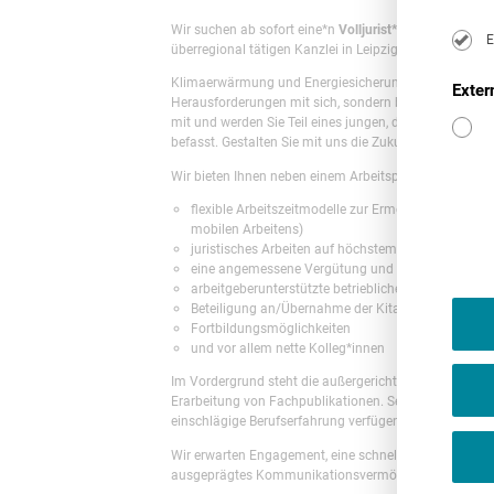
Wir suchen ab sofort eine*n
Volljurist*in/Rechtsanwält
E
überregional tätigen Kanzlei in Leipzig.
Klimaerwärmung und Energiesicherung sind zwei der ze
Exter
Herausforderungen mit sich, sondern bieten auch große
mit und werden Sie Teil eines jungen, dynamischen T
befasst. Gestalten Sie mit uns die Zukunft!
Wir bieten Ihnen neben einem Arbeitsplatz mit attrakti
flexible Arbeitszeitmodelle zur Ermöglichung einer 
mobilen Arbeitens)
juristisches Arbeiten auf höchstem Niveau
eine angemessene Vergütung und Teilhabe am Erf
arbeitgeberunterstützte betriebliche Altersvorsorge
Beteiligung an/Übernahme der Kita-Kosten
Fortbildungsmöglichkeiten
und vor allem nette Kolleg*innen
Im Vordergrund steht die außergerichtliche Beratung, 
Erarbeitung von Fachpublikationen. Selbstverständlich
einschlägige Berufserfahrung verfügen, umfassend ein
Wir erwarten Engagement, eine schnelle Auffassungs
ausgeprägtes Kommunikationsvermögen.