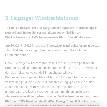
3. Leipziger Windrechtsforum
+++ BITTE BEACHTEN SIE: Aufgrund der aktuellen Infektionslage in
Deutschland findet die Veranstaltung ausschließlich als
Webkonferenz statt! Wir bedanken uns für Ihr Verständnis +++
Am
19./20.01.2022
findet das
3. Leipziger Windrechtsforum
in Leipzig
statt. Melden Sie sich jetzt an (
hier
) und sichern Sie sich Ihren
Frühbucherrabatt!
Das 3. Leipziger Windrechtsforum fällt in eine Zeit des politischen
Umbruchs und des Umdenkens in Sachen Klimaschutz. Der Prozess,
den das richtungsweisende Klimaschutzurteil des
Bundesverfassungsgerichts im März 2021 angestoßen hatte, ist in
vollem Gange. Auch die neue Bundesregierung, gleich wie sie sich
zusammensetzen wird, verspricht bedeutende Impulse für die
Erneuerbaren. Anlass genug, gemeinsam mit Ihnen und unseren
starken Kooperationspartnern
von der
FA Windenergie an Land
, dem
KNE
, dem
TÜV Nord
und der
GridCon Energy Consult
GmbH
sowie
einer Regionalen Planungsgemeinschaft die drängendsten Fragen der