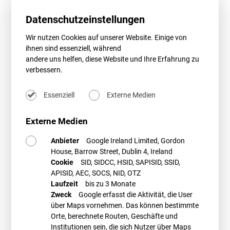
Windenergie wie Akzeptanz, Artenschutz und
Datenschutzeinstellungen
Verfahrenserleichterungen, aber auch Zukunftsthemen wie
Wasserstoff zu diskutieren.
Wir nutzen Cookies auf unserer Website. Einige von
Leider ist angesichts der aktuell sehr angespannten und weiterhin
ihnen sind essenziell, während
exponentiell ansteigenden Infektionslage in Deutschland eine
andere uns helfen, diese Website und Ihre Erfahrung zu
Durchführung als Präsenzveranstaltung aus unserer Sicht nicht zu
verbessern.
verantworten. Zum Schutz der Gesundheit aller Teilnehmer, der
Referenten sowie unserer Mitarbeiter haben wir uns daher schweren
Essenziell
Externe Medien
Herzens dazu entschieden, das Windrechtsforum für alle Beteiligten
ausschließlich als Webkonferenz durchzuführen.
Externe Medien
Das Programm zur Veranstaltung sowie Informationen zur Anmeldung
finden Sie
hier
. Wir freuen uns auf Ihre Teilnahme.
Anbieter
Google Ireland Limited, Gordon
House, Barrow Street, Dublin 4, Ireland
Cookie
SID, SIDCC, HSID, SAPISID, SSID,
PROMETHEUS Referent*innen
APISID, AEC, SOCS, NID, OTZ
Laufzeit
bis zu 3 Monate
Zweck
Google erfasst die Aktivität, die User
über Maps vornehmen. Das können bestimmte
Orte, berechnete Routen, Geschäfte und
Institutionen sein, die sich Nutzer über Maps