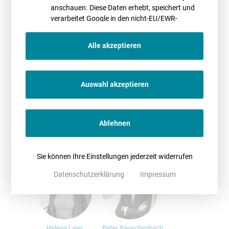
anschauen. Diese Daten erhebt, speichert und
Christian Falke
Dr. Dana Kupke
verarbeitet Google in den nicht-EU/EWR-
Ländern
Alle akzeptieren
Dr. Christoph Richter
Antje Böhlmann
Auswahl akzeptieren
Ablehnen
Dr. Manuela Herms
Dr. Peter Sittig-Behm
Sie können Ihre Einstellungen jederzeit widerrufen
Datenschutzerklärung
Impressum
Helena Lajer
Peter Rauschenbach