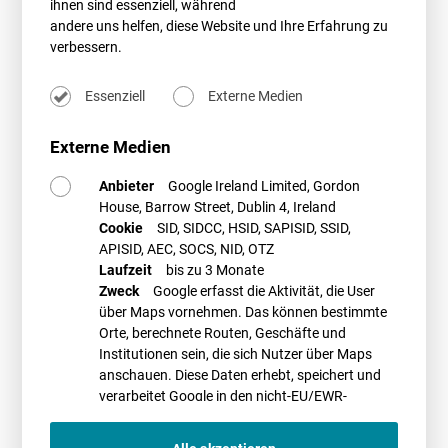
Informieren Sie sich auf der 19. BHKW-Jahreskonferenz über die
ihnen sind essenziell, während
Veränderungen in der politischen Landschaft und die aktuellen
andere uns helfen, diese Website und Ihre Erfahrung zu
Veränderungen durch das Osterpaket.
verbessern.
10.05.2022, 14.20 Uhr – EEG und EEG-Umlage 2022,
Dr. Christoph
Richter
Essenziell
Externe Medien
Veranstalter:
BHKW-Consult
. Weitere Informationen und ein
Externe Medien
Anmeldeformular finden Sie
hier
.
Anbieter
Google Ireland Limited, Gordon
House, Barrow Street, Dublin 4, Ireland
PROMETHEUS Referent*in
Cookie
SID, SIDCC, HSID, SAPISID, SSID,
APISID, AEC, SOCS, NID, OTZ
Laufzeit
bis zu 3 Monate
Zweck
Google erfasst die Aktivität, die User
über Maps vornehmen. Das können bestimmte
Orte, berechnete Routen, Geschäfte und
Institutionen sein, die sich Nutzer über Maps
Dr. Christoph Richter
anschauen. Diese Daten erhebt, speichert und
10.05.2022 - 11.05.2022
verarbeitet Google in den nicht-EU/EWR-
Ländern
Köln