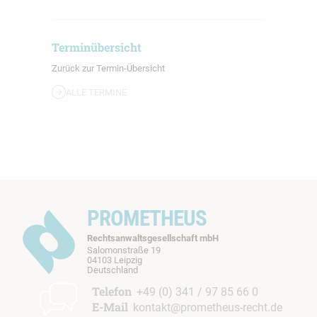
Terminübersicht
Zurück zur Termin-Übersicht
ALLE TERMINE
PROMETHEUS
Rechtsanwaltsgesellschaft mbH
Salomonstraße 19
04103 Leipzig
b
Deutschland
t
Telefon
+49 (0) 341 / 97 85 66 0
E-Mail
kontakt@prometheus-recht.de