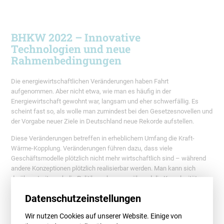
BHKW 2022 – Innovative
Technologien und neue
Rahmenbedingungen
Die energiewirtschaftlichen Veränderungen haben Fahrt
aufgenommen. Aber nicht etwa, wie man es häufig in der
Energiewirtschaft gewohnt war, langsam und eher schwerfällig. Es
scheint fast so, als wolle man zumindest bei den Gesetzesnovellen und
der Vorgabe neuer Ziele in Deutschland neue Rekorde aufstellen.
Diese Veränderungen betreffen in erheblichem Umfang die Kraft-
Wärme-Kopplung. Veränderungen führen dazu, dass viele
Geschäftsmodelle plötzlich nicht mehr wirtschaftlich sind – während
andere Konzeptionen plötzlich realisierbar werden. Man kann sich
darüber streiten, ob die Politik auch nur annähernd die Komplexität
dieser Energiewende erfasst. Man kann kritisch anmerken, dass sich
Datenschutzeinstellungen
die ständig veränderten Zielvorgaben wenig an der realen Praxis
orientieren.
Wir nutzen Cookies auf unserer Website. Einige von