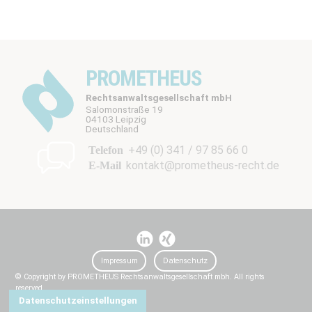
PROMETHEUS
Rechtsanwaltsgesellschaft mbH
Salomonstraße 19
04103 Leipzig
b
Deutschland
t
+49 (0) 341 / 97 85 66 0
Telefon
kontakt@prometheus-recht.de
E-Mail
I
I
t
t
Impressum
Datenschutz
© Copyright by PROMETHEUS Rechtsanwaltsgesellschaft mbh. All rights
reserved.
Datenschutzeinstellungen