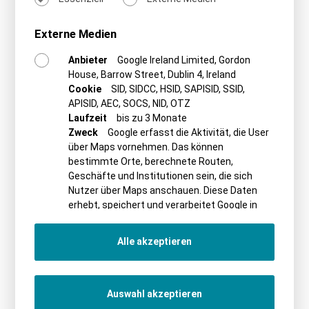
praxisnah und zeigt, welche Faktoren für eine erfolgreiche
Umsetzung entscheidend sind.
Externe Medien
Im WebSeminar behandeln wir unter anderem folgende
Themen:
Anbieter
Google Ireland Limited, Gordon
House, Barrow Street, Dublin 4, Ireland
Planungsrechtliche Rahmenbedingungen für Rechenzentren
Cookie
SID, SIDCC, HSID, SAPISID, SSID,
Zuordnung von Rechenzentren zu EE-Anlagen
APISID, AEC, SOCS, NID, OTZ
Praktische Herausforderungen im Genehmigungsverfahren und
Laufzeit
bis zu 3 Monate
Sicherstellung der Energiemengen
Zweck
Google erfasst die Aktivität, die User
Energierechtliche Einordnung von Rechenzentren
über Maps vornehmen. Das können
Modelle der Direktlieferung, einschließlich Onsite-PPA
bestimmte Orte, berechnete Routen,
Strompreisbestandteile und die Bedeutung von § 118 Abs. 7
Geschäfte und Institutionen sein, die sich
EnWG
Nutzer über Maps anschauen. Diese Daten
erhebt, speichert und verarbeitet Google in
den nicht-EU/EWR-Ländern
PROMETHEUS Referent*innen
Alle akzeptieren
Auswahl akzeptieren