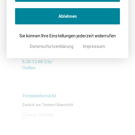
Peter Rauschenbach
Ablehnen
Sie können Ihre Einstellungen jederzeit widerrufen
Datenschutzerklärung
Impressum
Dr. Christoph Richter
25.03.2026
9.30-13.00 Uhr
Online
Terminübersicht
Zurück zur Termin-Übersicht
ALLE TERMINE