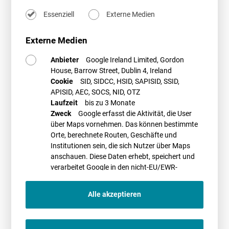
Essenziell
Externe Medien
Weitere Informationen und einen Anmeldelink finden Sie
hier
auf der
Seite des Veranstalters BHKW Consult.
Externe Medien
PROMETHEUS Referent*in
Anbieter
Google Ireland Limited, Gordon
House, Barrow Street, Dublin 4, Ireland
Cookie
SID, SIDCC, HSID, SAPISID, SSID,
APISID, AEC, SOCS, NID, OTZ
Laufzeit
bis zu 3 Monate
Zweck
Google erfasst die Aktivität, die User
über Maps vornehmen. Das können bestimmte
Dr. Christoph Richter
Orte, berechnete Routen, Geschäfte und
11.11.2020
Institutionen sein, die sich Nutzer über Maps
13:15 - 14:30 Uhr
anschauen. Diese Daten erhebt, speichert und
verarbeitet Google in den nicht-EU/EWR-
Webinar/Online-Veranstaltung
Ländern
Alle akzeptieren