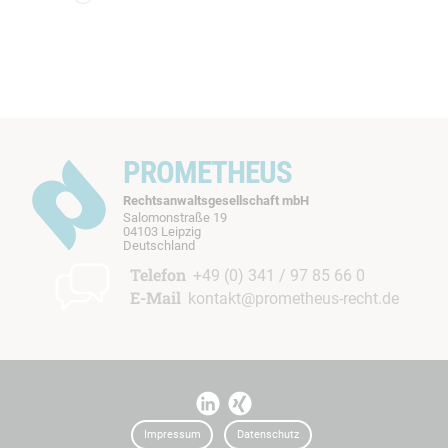
PROMETHEUS
Rechtsanwaltsgesellschaft mbH
Salomonstraße 19
04103 Leipzig
b
Deutschland
t
Telefon
+49 (0) 341 / 97 85 66 0
E-Mail
kontakt@prometheus-recht.de
I
I
t
t
Impressum
Datenschutz