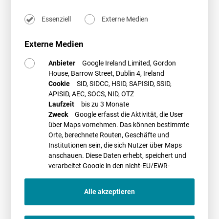
Bau(-planungs)recht und Genehmigung
Zivilrecht und Flächenakquise
Essenziell
Externe Medien
Förderung und Vermarktung im Detail
Gemeinde- und Bürgerbeteiligung
Externe Medien
Die Veranstaltung wird an
zwei aufeinanderfolgenden Vormittagen
realisiert (jeweils 9.00 Uhr bis 13.30 Uhr). Weitere Details zur
Anbieter
Google Ireland Limited, Gordon
Veranstaltung und einen Anmeldelink finden Sie
hier
auf den Seite von
House, Barrow Street, Dublin 4, Ireland
BHKW-Consult.
Cookie
SID, SIDCC, HSID, SAPISID, SSID,
APISID, AEC, SOCS, NID, OTZ
Weitere Termine: 18./19.09.2024
Laufzeit
bis zu 3 Monate
Zweck
Google erfasst die Aktivität, die User
über Maps vornehmen. Das können bestimmte
PROMETHEUS Referent*innen
Orte, berechnete Routen, Geschäfte und
Institutionen sein, die sich Nutzer über Maps
anschauen. Diese Daten erhebt, speichert und
verarbeitet Google in den nicht-EU/EWR-
Ländern
Alle akzeptieren
Dr. Christoph Richter
Antje Böhlmann