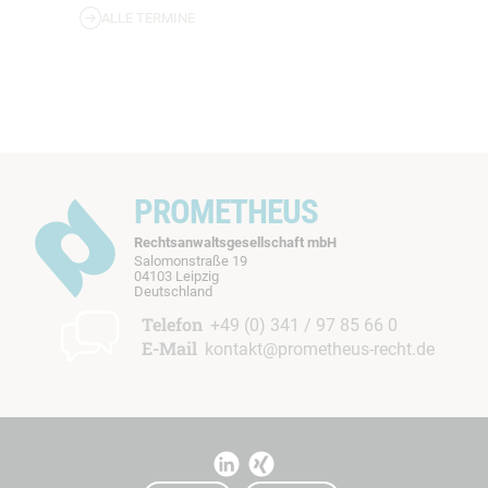
ALLE TERMINE
PROMETHEUS
Rechtsanwaltsgesellschaft mbH
Salomonstraße 19
04103 Leipzig
b
Deutschland
t
Telefon
+49 (0) 341 / 97 85 66 0
E-Mail
kontakt@prometheus-recht.de
I
I
t
t