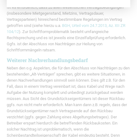
die bisher geschlossenen Nachträge der Schriftform genügen. Hierzu
ist es erforderlich, dass zu allen wesentlichen Vertragsbedingungen
(insbesondere Mietgegenstand, Mietzins, Vertragsdauer,
Vertragsparteien) hinreichend bestimmbare Regelungen im Vertrag
getroffen sind (siehe hierzu u.a.
BGH, Urteil vom 24.7.2013, Az. XII ZR
104/12
). Zur Schriftformproblematik besteht umfangreiche
Rechtsprechung und es ist jeweils eine Einzelfallprüfung erforderlich.
Ggfs. ist der Abschluss von Nachträgen zur Heilung von
Schriftformmängeln ratsam.
Weiterer Nachverhandlungsbedarf
Neben den o.g. Aspekten, die für den Abschluss von Nachträgen zu den
bestehenden „Alt-Verträgen“ sprechen, gibt es weitere Situationen, in
denen Nachverhandlungen sinnvoll sein können. Dies gilt z.B. für den
Fall, dass in einem Vertrag vereinbart ist, dass Kabel und Wege nach
Aufgabe der Nutzung komplett und unbedingt zurückgebaut werden
müssen. Aus Sicht des Grundstückseigentümers ist dieser Rückbau
ggfs. nun nicht mehr erforderlich. Man kann dann z.B. regeln, dass der
Grundstückseigentümer nach Vertragsende auf den Rückbau
verzichtet (ggfs. gegen Zahlung eines Abgeltungsbetrages). Der
Betreiber erspart hierdurch die betreffenden Rückbaukosten. Ein
solcher Nachtrag ist unproblematisch, wenn die
Scheinbestandteilseigenschaft der Kabel eindeutig besteht. Denn