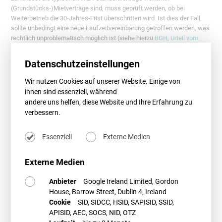
(Grundstücks-)Mietverträge sind, muss geprüft werden, ob bei
Weiterbetrieb die 30-Jahres-Frist überschritten wird. Ist dies der Fall,
sollte unbedingt eine neue Laufzeitvereinbarung getroffen werden, was
rechtlich unproblematisch möglich ist (siehe hierzu
BGH, Urteil vom
27.11.2003, Az. IX ZR 76/00
).
Datenschutzeinstellungen
Nutzungsentgeltregelungen
Die Regelungen zum Nutzungsentgelt sollten ebenfalls unbedingt einer
Wir nutzen Cookies auf unserer Website. Einige von
kritischen Durchsicht unterzogen werden. Lautet z.B. die Regelung in
ihnen sind essenziell, während
einem WEA-Standortgrundstücksvertrag oder in einem
andere uns helfen, diese Website und Ihre Erfahrung zu
Abstandsflächenvertrag dahingehend, dass als Nutzungsentgelt
verbessern.
ausschließlich x % „der EEG-Einspeisevergütung“ der betreffenden
WEA vereinbart sind, muss eine Neuregelung gefunden werden. Es liegt
zwar in rechtlicher Hinsicht nahe, dass eine solche Vereinbarung nach
Essenziell
Externe Medien
Wegfall der EEG-Einspeisevergütung rechtlich dahingehend
umzudeuten ist, dass der Begriff „EEG-Einspeisevergütung“ im Vertrag
Externe Medien
ersetzt wird durch „Einspeisevergütung“ bzw. „Stromerlös“. Dies ergibt
sich entweder nach den Grundsätzen des
§ 313 BGB
oder in Ausfüllung
Anbieter
Google Ireland Limited, Gordon
einer Regelungslücke. Allerdings ist diese Rechtsfolge nicht zwingend
House, Barrow Street, Dublin 4, Ireland
und wäre zudem ggfs. für den Betreiber wirtschaftlich nicht darstellbar.
Cookie
SID, SIDCC, HSID, SAPISID, SSID,
Grundsätzlich besteht also in einer solchen Situation
APISID, AEC, SOCS, NID, OTZ
Nachverhandlungsbedarf.