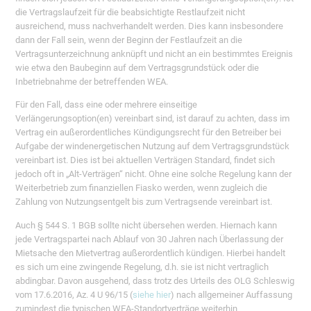
die Vertragslaufzeit für die beabsichtigte Restlaufzeit nicht
ausreichend, muss nachverhandelt werden. Dies kann insbesondere
dann der Fall sein, wenn der Beginn der Festlaufzeit an die
Vertragsunterzeichnung anknüpft und nicht an ein bestimmtes Ereignis
wie etwa den Baubeginn auf dem Vertragsgrundstück oder die
Inbetriebnahme der betreffenden WEA.
Für den Fall, dass eine oder mehrere einseitige
Verlängerungsoption(en) vereinbart sind, ist darauf zu achten, dass im
Vertrag ein außerordentliches Kündigungsrecht für den Betreiber bei
Aufgabe der windenergetischen Nutzung auf dem Vertragsgrundstück
vereinbart ist. Dies ist bei aktuellen Verträgen Standard, findet sich
jedoch oft in „Alt-Verträgen“ nicht. Ohne eine solche Regelung kann der
Weiterbetrieb zum finanziellen Fiasko werden, wenn zugleich die
Zahlung von Nutzungsentgelt bis zum Vertragsende vereinbart ist.
Auch § 544 S. 1 BGB sollte nicht übersehen werden. Hiernach kann
jede Vertragspartei nach Ablauf von 30 Jahren nach Überlassung der
Mietsache den Mietvertrag außerordentlich kündigen. Hierbei handelt
es sich um eine zwingende Regelung, d.h. sie ist nicht vertraglich
abdingbar. Davon ausgehend, dass trotz des Urteils des OLG Schleswig
vom 17.6.2016, Az. 4 U 96/15 (
siehe hier
) nach allgemeiner Auffassung
zumindest die typischen WEA-Standortverträge weiterhin