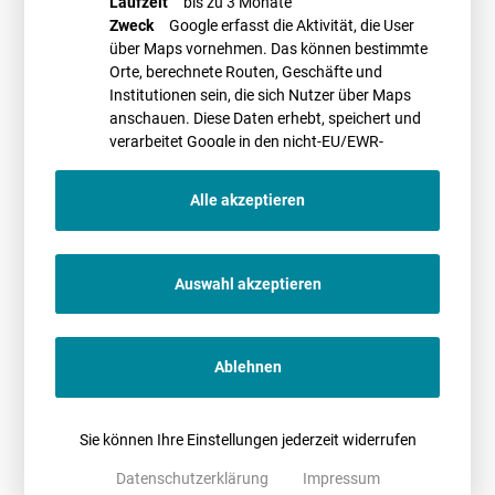
Laufzeit
bis zu 3 Monate
Dasselbe gilt, wenn feste Mindestbeträge vereinbart sind, die nach
Zweck
Google erfasst die Aktivität, die User
Auslaufen der EEG-Vergütung für den Betreiber nicht mehr
über Maps vornehmen. Das können bestimmte
wirtschaftlich darstellbar sind.
Orte, berechnete Routen, Geschäfte und
Institutionen sein, die sich Nutzer über Maps
… und immer wieder die Schriftform …
anschauen. Diese Daten erhebt, speichert und
Bei dem Abschluss von Nachträgen zu Grundstücksnutzungsverträgen
verarbeitet Google in den nicht-EU/EWR-
muss strikt darauf geachtet werden, dass diese die Schriftform des §
Ländern
550 BGB wahren. Dies gilt jedenfalls für WEA-Standortverträge, die wie
ausgeführt nach allgemeiner Auffassung als Grundstücksmietverträge
Alle akzeptieren
einzuordnen sind. Neben der „äußeren Form“ muss mithin eindeutig
Bezug genommen werden auf den Ausgangsvertrag und etwaige
bisherige Nachträge. Es muss klar erkennbar sein, welche konkreten
Auswahl akzeptieren
Regelungen wie geändert werden sollen. Zudem muss im Nachtrag
eine eindeutige Feststellung dahingehend erfolgen, dass es im Übrigen
bei den bisherigen Regelungen bleibt (vgl.
BGH Urteil vom 11.12.2013,
Az. XII ZR 137/12
). Zu beachten ist, dass die Nichteinhaltung der
Ablehnen
Schriftform bei Abschluss eines Nachtrages im Zweifel dazu führt,
dass die Schriftform des gesamten Vertragswerks „verloren geht“.
Rechtsfolge des Fehlens der Schriftform ist die Kündbarkeit des
Sie können Ihre Einstellungen jederzeit widerrufen
Vertrages nach § 542 Abs. 1 BGB.
In dem Zusammenhang sollte geprüft werden, ob die „Alt-Verträge“ und
Datenschutzerklärung
Impressum