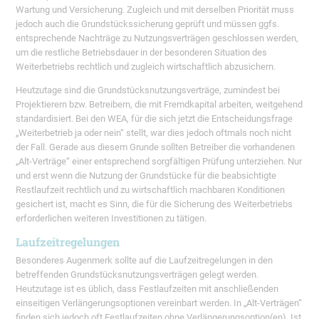
Wartung und Versicherung. Zugleich und mit derselben Priorität muss
jedoch auch die Grundstückssicherung geprüft und müssen ggfs.
entsprechende Nachträge zu Nutzungsverträgen geschlossen werden,
um die restliche Betriebsdauer in der besonderen Situation des
Weiterbetriebs rechtlich und zugleich wirtschaftlich abzusichern.
Heutzutage sind die Grundstücksnutzungsverträge, zumindest bei
Projektierern bzw. Betreibern, die mit Fremdkapital arbeiten, weitgehend
standardisiert. Bei den WEA, für die sich jetzt die Entscheidungsfrage
„Weiterbetrieb ja oder nein“ stellt, war dies jedoch oftmals noch nicht
der Fall. Gerade aus diesem Grunde sollten Betreiber die vorhandenen
„Alt-Verträge“ einer entsprechend sorgfältigen Prüfung unterziehen. Nur
und erst wenn die Nutzung der Grundstücke für die beabsichtigte
Restlaufzeit rechtlich und zu wirtschaftlich machbaren Konditionen
gesichert ist, macht es Sinn, die für die Sicherung des Weiterbetriebs
erforderlichen weiteren Investitionen zu tätigen.
Laufzeitregelungen
Besonderes Augenmerk sollte auf die Laufzeitregelungen in den
betreffenden Grundstücksnutzungsverträgen gelegt werden.
Heutzutage ist es üblich, dass Festlaufzeiten mit anschließenden
einseitigen Verlängerungsoptionen vereinbart werden. In „Alt-Verträgen“
finden sich jedoch oft Festlaufzeiten ohne Verlängerungsoption(en). Ist