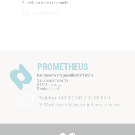
Zurück zur News-Übersicht
AKTUELLE NEWS
PROMETHEUS
Rechtsanwaltsgesellschaft mbH
Salomonstraße 19
04103 Leipzig
b
Deutschland
t
Telefon
+49 (0) 341 / 97 85 66 0
E-Mail
kontakt@prometheus-recht.de
I
I
t
t