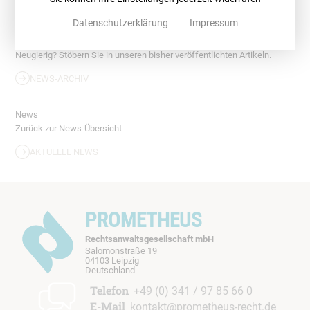
NEWSLETTER
Datenschutzerklärung
Impressum
Archiv
Neugierig? Stöbern Sie in unseren bisher veröffentlichten Artikeln.
NEWS-ARCHIV
News
Zurück zur News-Übersicht
AKTUELLE NEWS
PROMETHEUS
Rechtsanwaltsgesellschaft mbH
Salomonstraße 19
04103 Leipzig
b
Deutschland
t
Telefon
+49 (0) 341 / 97 85 66 0
E-Mail
kontakt@prometheus-recht.de