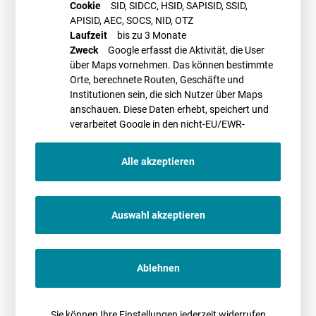
Cookie
SID, SIDCC, HSID, SAPISID, SSID,
APISID, AEC, SOCS, NID, OTZ
Laufzeit
bis zu 3 Monate
Zweck
Google erfasst die Aktivität, die User
über Maps vornehmen. Das können bestimmte
Orte, berechnete Routen, Geschäfte und
Institutionen sein, die sich Nutzer über Maps
anschauen. Diese Daten erhebt, speichert und
verarbeitet Google in den nicht-EU/EWR-
Ländern
Alle akzeptieren
Auswahl akzeptieren
Christian Falke
Newsletter
Ablehnen
Bleiben Sie immer auf dem aktuellsten Stand.
Abonnieren Sie unseren
Newsletter.
Sie können Ihre Einstellungen jederzeit widerrufen