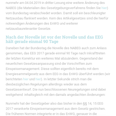
nunmehr am 04.04.2019 in dritter Lesung eine weitere Änderung des
NABEG (die Materialien des Gesetzgebungsverfahrens finden Sie
hier
)
vom Bundestag verabschiedet worden. Damit soll ein beschleunigter
Netzausbau flankiert werden. Kern des Artikelgesetzes sind die hierfür
notwendigen Änderungen des EnWG und weiterer
netzausbaurelevanter Gesetze.
Nach der Novelle ist vor der Novelle und das EEG
hält gerade einmal 90 Tage
Daneben hat der Bundestag die Novelle des NABEG auch zum Anlass
genommen, das EEG 2017 gerade einmal 90 Tage nach Inkrafttreten
der letzten Korrektur ein weiteres Mal abzuändern. Gegenstand der
neuerlichen Gesetzesanpassung sind die Vorschriften zum
Einspeisemanagement. Diese sollten eigentlich bereits mit dem
Energiesammelgesetz aus dem EEG in das EnWG überführt werden (wir
berichteten
hier
und
hier
). In letzter Sekunde strich man die
diesbezüglichen Regelungen allerdings wieder aus dem
Gesetzesentwurf. Die nun beschlossenen Neuregelungen sind dabei
weitgehend inhaltsgleich mit den damals angedachten Änderungen:
Nunmehr hat der Gesetzgeber also das bisher in den §§ 14, 15 EEG
2017 verankerte Einspeisemanagement aus dem Gesetz gestrichen.
Die früheren Normen integrierte er in das EnWG, genauer in die