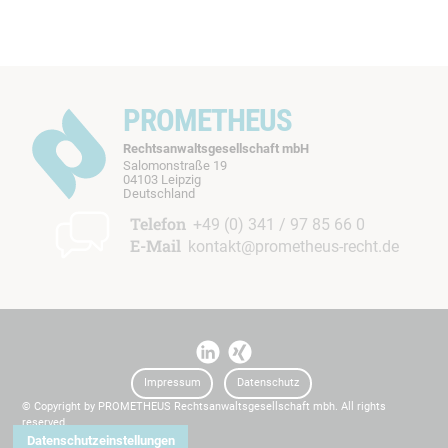
PROMETHEUS
Rechtsanwaltsgesellschaft mbH
Salomonstraße 19
04103 Leipzig
b
Deutschland
t
Telefon
+49 (0) 341 / 97 85 66 0
E-Mail
kontakt@prometheus-recht.de
I
I
t
t
Impressum
Datenschutz
© Copyright by PROMETHEUS Rechtsanwaltsgesellschaft mbh. All rights
reserved.
Datenschutzeinstellungen