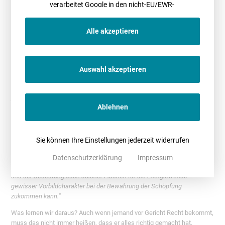
verarbeitet Google in den nicht-EU/EWR-
aufs Spiel gesetzt werden.
Ländern
Spitzen des OLG-Senats
Alle akzeptieren
Außerdem enthält der Beschluss eine bemerkenswert deutliche
Wertung zur Entstehungsgeschichte der §§ 11a, 11b EEG 2023. Weil
hierbei zunächst sowohl öffentliche als auch private Grundstücke von
den Duldungspflichten erfasst sein sollten, steht laut dem Senat außer
Auswahl akzeptieren
Frage, dass
„das
anfangs ambitionierte Gesetz
(…) im Zuge des
weiteren Gesetzgebungsverfahrens durch die Beschränkung des
Adressatenkreises
sprichwörtlich vom Tiger zum Bettvorleger
Ablehnen
geworden
sein mag“
.
Und auch der Kirche gibt er einen mit:
„Der Senat erlaubt sich
abschließend nur die Bemerkung, dass es kirchlichen Eigentümern
Sie können Ihre Einstellungen jederzeit widerrufen
selbstverständlich unbenommen bleibt, sich auf freiwilliger Basis
solchen Begehren zu unterwerfen, weil ihrem Verhalten – gerade
Datenschutzerklärung
Impressum
wegen der auch heute noch weitverbreiteten kirchlichen Latifundien
und der Bedeutung auch solcher Flächen für die Energiewende –
gewisser Vorbildcharakter bei der Bewahrung der Schöpfung
zukommen kann.“
Was lernen wir daraus? Auch wenn jemand vor Gericht Recht bekommt,
muss das nicht immer heißen, dass er alles richtig gemacht hat.