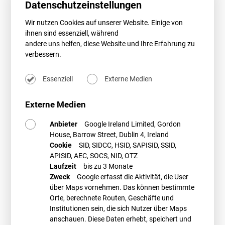
staatliche, sondern als gesellschaftliche Einrichtungen zu verstehen.“
Datenschutzeinstellungen
Ein Anspruch der Projektiererin auf Duldung der Leitungsverlegung
Wir nutzen Cookies auf unserer Website. Einige von
bestehe daher nicht.
ihnen sind essenziell, während
Bedeutung für Projektierer
andere uns helfen, diese Website und Ihre Erfahrung zu
verbessern.
Die OLG-Entscheidung dürfte bezüglich der (Nicht-) Anwendbarkeit der
§§ 11a, 11b EEG auf kirchliche Grundstücke grundsätzlich Klarheit
geschaffen haben. Daneben hat der Beschluss noch eine weitere
Essenziell
Externe Medien
Bedeutung für Projektierer: Etwas beiläufig stellt der Senat fest, dass
im vorliegenden Fall die widerlegliche Dringlichkeitsvermutung
noch
Externe Medien
nicht weggefallen sei. Zwar sei die Projektiererin trotz langen
Planungsvorlaufes erst eher spät – was auch immer das bedeuten
Anbieter
Google Ireland Limited, Gordon
mag – an die Grundstückseigentümer herangetreten. Außerdem habe
House, Barrow Street, Dublin 4, Ireland
sie bis zur Einreichung des einstweiligen Verfügungsantrages den
Cookie
SID, SIDCC, HSID, SAPISID, SSID,
Druck auf diese nicht erhöht. Allerdings habe dies im vorliegenden Fall
APISID, AEC, SOCS, NID, OTZ
nicht dazu geführt, dass die Projektiererin zu zögerlich war. Genaue
Laufzeit
bis zu 3 Monate
Vorgaben oder Zeiträume nennt der Senat dabei nicht.
Zweck
Google erfasst die Aktivität, die User
EE-Projektierer sollten daher bezüglich der Grundstücke der
über Maps vornehmen. Das können bestimmte
öffentlichen Hand, die sie für die Kabelverlegung und den
Orte, berechnete Routen, Geschäfte und
Errichtungsverkehr benötigen, möglichst frühzeitig auf den jeweiligen
Institutionen sein, die sich Nutzer über Maps
Eigentümer zugehen und im Falle verzögerter Rückmeldung regelmäßig
anschauen. Diese Daten erhebt, speichert und
nachhaken und agieren. Andernfalls könnte der Erfolg eines Eilantrages