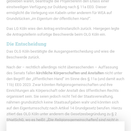
geblieben waren, beantragte die Projektiererin den Erlass einer
einstweiligen Verfügung zur Duldung nach § 11a EEG. Dieser
ermöglicht die Verlegung von Kabeln unter anderem für WEA auf
Grundstücken
„im Eigentum der öffentlichen Hand“
.
Das LG Köln wies den Antrag erstinstanzlich zurück. Hiergegen legte
die Antragstellerin sofortige Beschwerde beim OLG Köln ein.
Die Entscheidung
Das OLG Köln bestätigte die Ausgangsentscheidung und wies die
Beschwerde zurück.
Nach der – rechtlich allerdings nicht überraschenden – Auffassung
des Senats fallen
kirchliche Körperschaften und Anstalten
nicht unter
den Begriff der „öffentlichen Hand“ im Sinne des § 11a (und damit auch
11b) EEG 2023. Zwar könnten Religionsgemeinschaften und ihre
Einrichtungen als Körperschaft oder Anstalt des öffentlichen Rechts
organisiert sein. Sie seien jedoch nicht Teil der Staatsverwaltung,
nähmen grundsätzlich keine Staatsaufgaben wahr und könnten sich
auf den Eigentumsschutz nach Artikel 14 Grundgesetz berufen. Hierzu
zitiert das OLG Köln unter anderem die Gesetzesbegründung zu § 2
BNatSchG, wo es heißt:
„[Die Religionsgemeinschaften] sind nicht in
den Staat bzw. die öffentliche Hand eingegliedert und nicht als