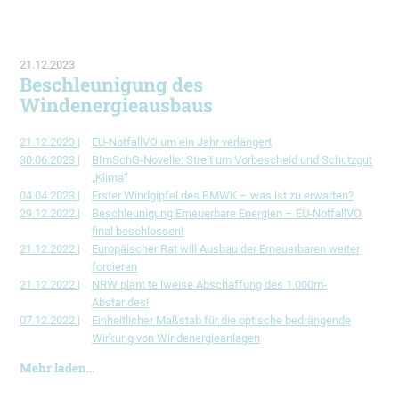
21.12.2023
Beschleunigung des
Windenergieausbaus
21.12.2023 |
EU-NotfallVO um ein Jahr verlängert
30.06.2023 |
BImSchG-Novelle: Streit um Vorbescheid und Schutzgut
„Klima“
04.04.2023 |
Erster Windgipfel des BMWK – was ist zu erwarten?
29.12.2022 |
Beschleunigung Erneuerbare Energien – EU-NotfallVO
final beschlossen!
21.12.2022 |
Europäischer Rat will Ausbau der Erneuerbaren weiter
forcieren
21.12.2022 |
NRW plant teilweise Abschaffung des 1.000m-
Abstandes!
07.12.2022 |
Einheitlicher Maßstab für die optische bedrängende
Wirkung von Windenergieanlagen
Mehr laden...