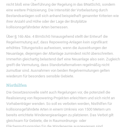
nicht bloß eine Überführung der Regelung in das BNatSchG, sondern
eine weitere Präzisierung. Die Intensität der Vorbelastung durch
Bestandsanlagen soll sich anhand beispielhaft genannter Kriterien wie
ihrer Anzahl und Höhe oder der Lage der Brutplätze
kollisionsgefährdeter Arten bemessen.
Über § 16b Abs. 4 BImSchG hinausgehend stellt der Entwurf die
Regelvermutung auf, dass Repowering-Anlagen kein signifikant
erhöhtes Tötungsrisiko aufweisen, wenn die Auswirkungen der
Neuanlage, diejenigen der Altanlage zumindest nicht überschreiten.
Immerhin gleichartig belastend darf eine Neuanlage also sein. Zugleich
greift die Vermutung, dass Standortalternativen regelmäßig nicht
zumutbar sind. Ausnahmen von beiden Regelvermutungen gelten
wiederum für besonders sensible Gebiete.
Nisthilfen
Die Gesetzesnovelle sieht auch Regelungen vor, die potenziell die
Realisierung von Repowering-Projekten erleichtern und sich nicht an
Vorhabenträger wenden. So soll es verboten werden, Nisthilfen für
kollisionsgefährdete Arten in einem Umkreis von 1500 Metern um
bereits errichtete Windenergieanlagen zu platzieren. Das Verbot gilt
gleichsam für Gebiete, die in Raumordnungs- oder
Flächennutzungsplan für die Windenergie ausgewiesen sind.