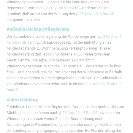
Windenergievorhaben – jedoch nur bis Ende des Jahres 2026.
Repowering-Vorhaben i.S.d.
§ 16b BImSchG
wiederum sollen
grundsätzlich sofort von der Wirkung des
§ 35 Abs. 3 S. 3 BauGB
ausgenommen sein.
Außenbereichsprivilegierung
Die Außenbereichsprivilegierung der Windenergie gemäß
§ 35 Abs. 1
Nr. 5 BauGB
kann durch Landesgesetz mit der Einhaltung eines
Mindestabstands zu Wohnbebauung verknüpft werden. Dieser
Mindestabstand darf jedoch höchstens 1.000 Meter zwischen
Mastfußmitte und Bebauung betragen. Er gilt nicht in
Windenergiegebieten. Wenn die Flächenziele – der ersten Stufe bzw.
final – erreicht sind, soll die Privilegierung der Windenergie außerhalb
von ausgewiesenen Windenergiegebieten entfallen. Die Zulässigkeit
von Windenergievorhaben richte sich in diesem Fall nach
§ 35 Abs. 2
BauGB
.
Zielverfehlung
Erreicht ein Land bzw. eine Region oder Gemeinde das Ausbauziel zum
Stichtag nicht, so können nach
§ 35 Abs. 1Nr. 5 BauGB
privilegierten
Windenergievorhaben weder Ziele der Raumordnung noch
Darstellungen in Flächennutzungsplänen oder sonstige Maßnahmen
der Landesplanung entgegengehalten werden. Bei Nichterfüllung der