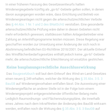
In einer früheren Fassung des Gesetzesentwurfs hatten
Windenergiegebiete künftig als „go-to“-Gebiete gelten sollen, in denen
davon ausgegangen worden wäre, dass Errichtung und Betrieb von
Windenergieanlagen nicht gegen die artenschutzrechtlichen Verbote
des
§ 44 Abs. 1 Nr. 1 und 2 des BNatSchG
verstoßen. Eine gesonderte
artenschutzrechtliche Prüfung wäre daher in diesen Gebieten nicht
mehr erforderlich gewesen; stattdessen hätten Anlagenbetreiber eine
Zahlung an Artenhilfsprogramme leisten müssen. Diese Regelung war
geschaffen worden zur Umsetzung einer Änderung der sich noch in
Abstimmung befindlichen EU-Richtlinie 2018/2001. Der aktuelle Entwurf
des Windflächenbedarfsgesetzes enthält jedoch keine „go-to“-Gebiete
mehr; die artenschutzrechtliche Erleichterung ist ersatzlos gestrichen.
Keine bauplanungsrechtliche Ausschlusswirkung
Das
Baugesetzbuch
soll laut dem Entwurf des Wind-an-Land-Gesetzes
einen neuen § 249 erhalten, welcher die Wirkung des
§ 35 Abs. 3 S. 3
BauGB
auf Windenergievorhaben entfallen lässt. Die Ausweisung einer
Windenergiefläche an anderer Stelle ist in der Folge kein einem
Windenergieprojekt entgegenstehender öffentlicher Belang mehr.
Lediglich Raumordnungs- und Flächennutzungspläne, die innerhalb
eines Jahres nach dem Inkrafttreten der Änderung des BauGB wirksam
werden, entfalten noch die Wirkung des
§ 35 Abs. 3 S. 3 BauGB
auf