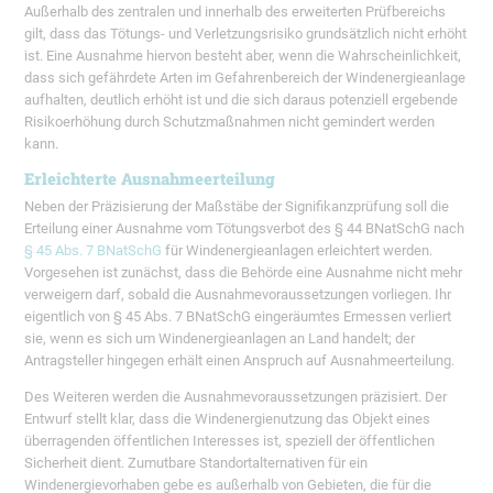
Außerhalb des zentralen und innerhalb des erweiterten Prüfbereichs
gilt, dass das Tötungs- und Verletzungsrisiko grundsätzlich nicht erhöht
ist. Eine Ausnahme hiervon besteht aber, wenn die Wahrscheinlichkeit,
dass sich gefährdete Arten im Gefahrenbereich der Windenergieanlage
aufhalten, deutlich erhöht ist und die sich daraus potenziell ergebende
Risikoerhöhung durch Schutzmaßnahmen nicht gemindert werden
kann.
Erleichterte Ausnahmeerteilung
Neben der Präzisierung der Maßstäbe der Signifikanzprüfung soll die
Erteilung einer Ausnahme vom Tötungsverbot des § 44 BNatSchG nach
§ 45 Abs. 7 BNatSchG
für Windenergieanlagen erleichtert werden.
Vorgesehen ist zunächst, dass die Behörde eine Ausnahme nicht mehr
verweigern darf, sobald die Ausnahmevoraussetzungen vorliegen. Ihr
eigentlich von § 45 Abs. 7 BNatSchG eingeräumtes Ermessen verliert
sie, wenn es sich um Windenergieanlagen an Land handelt; der
Antragsteller hingegen erhält einen Anspruch auf Ausnahmeerteilung.
Des Weiteren werden die Ausnahmevoraussetzungen präzisiert. Der
Entwurf stellt klar, dass die Windenergienutzung das Objekt eines
überragenden öffentlichen Interesses ist, speziell der öffentlichen
Sicherheit dient. Zumutbare Standortalternativen für ein
Windenergievorhaben gebe es außerhalb von Gebieten, die für die