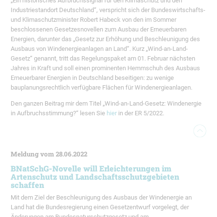
„Ein historisches Aufbruchssignal für den Klimaschutz und den
Industriestandort Deutschland“, verspricht sich der Bundeswirtschafts-
und Klimaschutzminister Robert Habeck von den im Sommer
beschlossenen Gesetzesnovellen zum Ausbau der Erneuerbaren
Energien, darunter das „Gesetz zur Erhöhung und Beschleunigung des
Ausbaus von Windenergieanlagen an Land“. Kurz „Wind-an-Land-
Gesetz“ genannt, tritt das Regelungspaket am 01. Februar nächsten
Jahres in Kraft und soll einen prominenten Hemmschuh des Ausbaus
Erneuerbarer Energien in Deutschland beseitigen: zu wenige
bauplanungsrechtlich verfügbare Flächen für Windenergieanlagen.
Den ganzen Beitrag mir dem Titel „Wind-an-Land-Gesetz: Windenergie
in Aufbruchsstimmung?“ lesen Sie
hier
in der ER 5/2022.
Meldung vom 28.06.2022
BNatSchG-Novelle will Erleichterungen im
Artenschutz und Landschaftsschutzgebieten
schaffen
Mit dem Ziel der Beschleunigung des Ausbaus der Windenergie an
Land hat die Bundesregierung einen Gesetzentwurf vorgelegt, der
Änderungen am Bundesnaturschutzgesetz und am