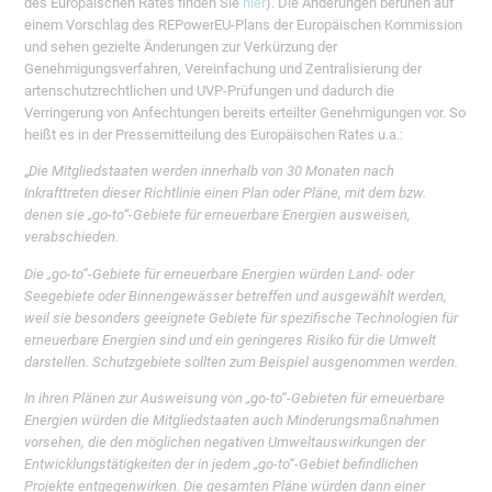
des Europäischen Rates finden Sie
hier
). Die Änderungen beruhen auf
einem Vorschlag des REPowerEU-Plans der Europäischen Kommission
und sehen gezielte Änderungen zur Verkürzung der
Genehmigungsverfahren, Vereinfachung und Zentralisierung der
artenschutzrechtlichen und UVP-Prüfungen und dadurch die
Verringerung von Anfechtungen bereits erteilter Genehmigungen vor. So
heißt es in der Pressemitteilung des Europäischen Rates u.a.:
„
Die Mitgliedstaaten werden innerhalb von 30 Monaten nach
Inkrafttreten dieser Richtlinie einen Plan oder Pläne, mit dem bzw.
denen sie „go-to“-Gebiete für erneuerbare Energien ausweisen,
verabschieden.
Die „go-to“-Gebiete für erneuerbare Energien würden Land- oder
Seegebiete oder Binnengewässer betreffen und ausgewählt werden,
weil sie besonders geeignete Gebiete für spezifische Technologien für
erneuerbare Energien sind und ein geringeres Risiko für die Umwelt
darstellen. Schutzgebiete sollten zum Beispiel ausgenommen werden.
In ihren Plänen zur Ausweisung von „go-to“-Gebieten für erneuerbare
Energien würden die Mitgliedstaaten auch Minderungsmaßnahmen
vorsehen, die den möglichen negativen Umweltauswirkungen der
Entwicklungstätigkeiten der in jedem „go-to“-Gebiet befindlichen
Projekte entgegenwirken. Die gesamten Pläne würden dann einer