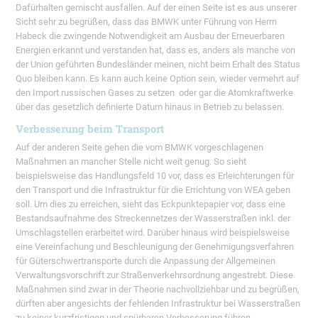
Dafürhalten gemischt ausfallen. Auf der einen Seite ist es aus unserer
Sicht sehr zu begrüßen, dass das BMWK unter Führung von Herrn
Habeck die zwingende Notwendigkeit am Ausbau der Erneuerbaren
Energien erkannt und verstanden hat, dass es, anders als manche von
der Union geführten Bundesländer meinen, nicht beim Erhalt des Status
Quo bleiben kann. Es kann auch keine Option sein, wieder vermehrt auf
den Import russischen Gases zu setzen oder gar die Atomkraftwerke
über das gesetzlich definierte Datum hinaus in Betrieb zu belassen.
Verbesserung beim Transport
Auf der anderen Seite gehen die vom BMWK vorgeschlagenen
Maßnahmen an mancher Stelle nicht weit genug. So sieht
beispielsweise das Handlungsfeld 10 vor, dass es Erleichterungen für
den Transport und die Infrastruktur für die Errichtung von WEA geben
soll. Um dies zu erreichen, sieht das Eckpunktepapier vor, dass eine
Bestandsaufnahme des Streckennetzes der Wasserstraßen inkl. der
Umschlagstellen erarbeitet wird. Darüber hinaus wird beispielsweise
eine Vereinfachung und Beschleunigung der Genehmigungsverfahren
für Güterschwertransporte durch die Anpassung der Allgemeinen
Verwaltungsvorschrift zur Straßenverkehrsordnung angestrebt. Diese
Maßnahmen sind zwar in der Theorie nachvollziehbar und zu begrüßen,
dürften aber angesichts der fehlenden Infrastruktur bei Wasserstraßen
zu keiner kurzfristigen und spürbaren Verbesserung führen.