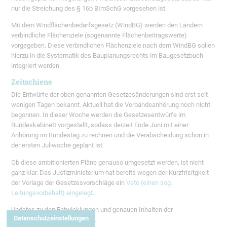
nur die Streichung des § 16b BImSchG vorgesehen ist.
Mit dem Windflächenbedarfsgesetz (WindBG) werden den Ländern
verbindliche Flächenziele (sogenannte Flächenbeitragswerte)
vorgegeben. Diese verbindlichen Flächenziele nach dem WindBG sollen
hierzu in die Systematik des Bauplanungsrechts im Baugesetzbuch
integriert werden.
Zeitschiene
Die Entwürfe der oben genannten Gesetzesänderungen sind erst seit
wenigen Tagen bekannt. Aktuell hat die Verbändeanhörung noch nicht
begonnen. In dieser Woche werden die Gesetzesentwürfe im
Bundeskabinett vorgestellt, sodass derzeit Ende Juni mit einer
Anhörung im Bundestag zu rechnen und die Verabscheidung schon in
der ersten Juliwoche geplant ist.
Ob diese ambitionierten Pläne genauso umgesetzt werden, ist nicht
ganz klar. Das Justizministerium hat bereits wegen der Kurzfrisitgkeit
der Vorlage der Gesetzesvorschläge ein
Veto (einen sog.
Leitungsvorbehalt) eingelegt
.
Updates zu den Entwicklungen und genauen Inhalten der
Datenschutzeinstellungen
Gesetzesänderungen folgen…