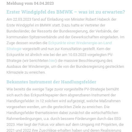
Meldung vom 04.04.2023
Erster Windgipfel des BMWK – was ist zu erwarten?
Am 22.03.2023 fand auf Einladung von Minister Robert Habeck der
Erste Windgipfel im BMWK statt. Dazu hatte er Vertreter der
Bundesländer, der Ressorts der Bundesregierung, der Verbände, der
kommunalen Spitzenverbände und der Gewerkschaften eingeladen. Im
Zuge dessen wurden die
Eckpunkte einer Windenergie-an-Land
Strategie
vorgestellt und nun zur Konusltation gestellt. Kern der
Eckpunkte ist ähnlich wie bei der am 10.03.2023 vorgelegten PV-
Strategie (wir berichteten
hier
) die massive Beschleunigung des
Ausbaus der Windenergie, um die von der Bundesregierung gesteckten
Klimaziele zu erreichen.
Bekanntes Instrument der Handlungsfelder
Wie bereits die wenige Tage zuvor vorgestellte PV-Strategie bemüht
sich auch das Eckpunktepapier dem abgrenzbaren Instrument der
Handlungsfelder. In 12 solchen wird aufgezeigt, welche Maßnahmen
vorgesehen werden, um die gesteckten Ziele zu erreichen. Die
Handlungsfelder thematisieren dabei zunächst die wirtschaftlichen
Rahmenbedingungen, u.a. durch bessere Förderungen durch das EEG
2023. Hier liegt der Fokus vor allem auf dem Umgang mit Projekten, die
2021 und 2022 ihre Zuschläge erhalten haben und deren Realisierung