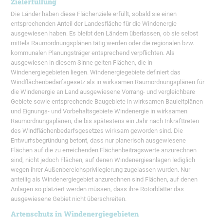
Zielerfüllung
Die Länder haben diese Flächenziele erfüllt, sobald sie einen
entsprechenden Anteil der Landesfläche für die Windenergie
ausgewiesen haben. Es bleibt den Ländern überlassen, ob sie selbst
mittels Raumordnungsplänen tätig werden oder die regionalen bzw.
kommunalen Planungsträger entsprechend verpflichten. Als
ausgewiesen in diesem Sinne gelten Flächen, die in
Windenergiegebieten liegen. Windenergiegebiete definiert das
Windflächenbedarfsgesetz als in wirksamen Raumordnungsplänen für
die Windenergie an Land ausgewiesene Vorrang- und vergleichbare
Gebiete sowie entsprechende Baugebiete in wirksamen Bauleitplänen
und Eignungs- und Vorbehaltsgebiete Windenergie in wirksamen
Raumordnungsplänen, die bis spätestens ein Jahr nach Inkrafttreten
des Windflächenbedarfsgesetzes wirksam geworden sind. Die
Entwurfsbegründung betont, dass nur planerisch ausgewiesene
Flächen auf die zu erreichenden Flächenbeitragswerte anzurechnen
sind, nicht jedoch Flächen, auf denen Windenergieanlagen lediglich
wegen ihrer Außenbereichsprivilegierung zugelassen wurden. Nur
anteilig als Windenergiegebiet anzurechnen sind Flächen, auf denen
Anlagen so platziert werden müssen, dass ihre Rotorblätter das
ausgewiesene Gebiet nicht überschreiten.
Artenschutz in Windenergiegebieten