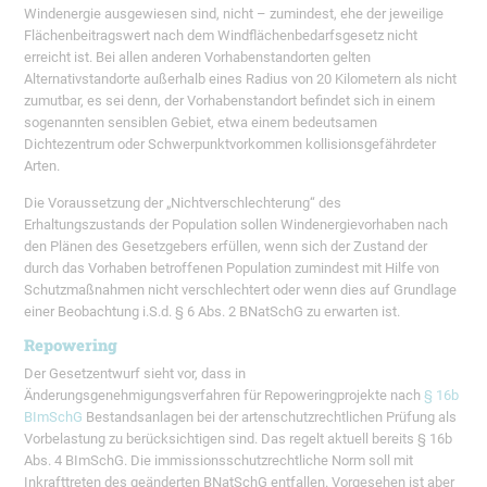
Windenergie ausgewiesen sind, nicht – zumindest, ehe der jeweilige
Flächenbeitragswert nach dem Windflächenbedarfsgesetz nicht
erreicht ist. Bei allen anderen Vorhabenstandorten gelten
Alternativstandorte außerhalb eines Radius von 20 Kilometern als nicht
zumutbar, es sei denn, der Vorhabenstandort befindet sich in einem
sogenannten sensiblen Gebiet, etwa einem bedeutsamen
Dichtezentrum oder Schwerpunktvorkommen kollisionsgefährdeter
Arten.
Die Voraussetzung der „Nichtverschlechterung“ des
Erhaltungszustands der Population sollen Windenergievorhaben nach
den Plänen des Gesetzgebers erfüllen, wenn sich der Zustand der
durch das Vorhaben betroffenen Population zumindest mit Hilfe von
Schutzmaßnahmen nicht verschlechtert oder wenn dies auf Grundlage
einer Beobachtung i.S.d. § 6 Abs. 2 BNatSchG zu erwarten ist.
Repowering
Der Gesetzentwurf sieht vor, dass in
Änderungsgenehmigungsverfahren für Repoweringprojekte nach
§ 16b
BImSchG
Bestandsanlagen bei der artenschutzrechtlichen Prüfung als
Vorbelastung zu berücksichtigen sind. Das regelt aktuell bereits § 16b
Abs. 4 BImSchG. Die immissionsschutzrechtliche Norm soll mit
Inkrafttreten des geänderten BNatSchG entfallen. Vorgesehen ist aber