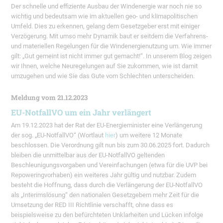
Der schnelle und effiziente Ausbau der Windenergie war noch nie so
wichtig und bedeutsam wie im aktuellen geo- und klimapolitischen
Umfeld. Dies zu erkennen, gelang dem Gesetzgeber erst mit einiger
Verzögerung. Mit umso mehr Dynamik baut er seitdem die Verfahrens-
und materiellen Regelungen für die Windenergienutzung um. Wie immer
gilt: „Gut gemeint ist nicht immer gut gemacht!“. In unserem Blog zeigen
wir Ihnen, welche Neuregelungen auf Sie zukommen, wie ist damit
umzugehen und wie Sie das Gute vom Schlechten unterscheiden.
Meldung vom 21.12.2023
EU-NotfallVO um ein Jahr verlängert
Am 19.12.2023 hat der Rat der EU-Energieminister eine Verlängerung
der sog. „EU-NotfallVO“ (Wortlaut
hier
) um weitere 12 Monate
beschlossen. Die Verordnung gilt nun bis zum 30.06.2025 fort. Dadurch
bleiben die unmittelbar aus der EU-NotfallVO geltenden
Beschleunigungsvorgaben und Vereinfachungen (etwa für die UVP bei
Repoweringvorhaben) ein weiteres Jahr gültig und nutzbar. Zudem
besteht die Hoffnung, dass durch die Verlängerung der EU-NotfallVO
als „Interimslösung“ den nationalen Gesetzgebern mehr Zeit für die
Umsetzung der RED III Richtlinie verschafft, ohne dass es
beispielsweise zu den befürchteten Unklarheiten und Lücken infolge