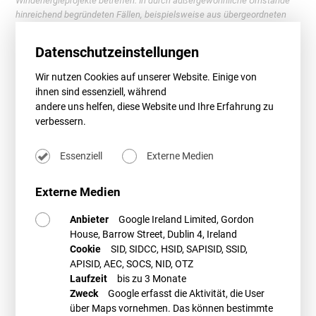
Windenergieprojekte betreffen. In durch außergewöhnliche Umstände
hinreichend begründeten Fällen, beispielsweise aus übergeordneten
Sicherheitsgründen, kann die Frist um bis zu drei Monate verlängert
werden.
“
Datenschutzeinstellungen
Es bleibt abzuwarten, ob und welche konkreten Änderungen im Rahmen
Wir nutzen Cookies auf unserer Website. Einige von
der Verhandlungen des Europäischen Rates mit dem Europäischen
ihnen sind essenziell, während
Parlament tatsächlich zur Umsetzung gelangen.
andere uns helfen, diese Website und Ihre Erfahrung zu
verbessern.
Meldung vom 21.12.2022
Essenziell
Externe Medien
NRW plant teilweise Abschaffung des 1.000m-
Abstandes!
Externe Medien
Der Landtag in NRW berät noch vor dem Jahreswechsel einen
Anbieter
Google Ireland Limited, Gordon
Gesetzesentwurf
der schwarz-grünen Landesregierung, mit dem sie die
Anwendung des 1.000m-Abstandes (§ 2 BauGB-AG NRW) zu
House, Barrow Street, Dublin 4, Ireland
Wohngebäuden erheblich einschränken will. Konkret soll die Regelung,
Cookie
SID, SIDCC, HSID, SAPISID, SSID,
die erst vor anderthalb Jahren geschaffen wurde (wir berichteten
hier
),
APISID, AEC, SOCS, NID, OTZ
innerhalb von Windenergiegebieten nach § 2 Nr. 1 WindBG nicht mehr
Laufzeit
bis zu 3 Monate
anwendbar sein. Gleiches gilt für außerhalb solcher Gebiete liegende
Zweck
Google erfasst die Aktivität, die User
Repowering-Vorhaben nach § 16b BImSchG.
über Maps vornehmen. Das können bestimmte