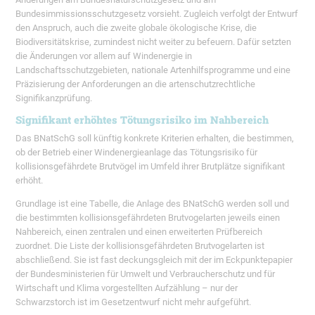
Bundesimmissionsschutzgesetz vorsieht. Zugleich verfolgt der Entwurf
den Anspruch, auch die zweite globale ökologische Krise, die
Biodiversitätskrise, zumindest nicht weiter zu befeuern. Dafür setzten
die Änderungen vor allem auf Windenergie in
Landschaftsschutzgebieten, nationale Artenhilfsprogramme und eine
Präzisierung der Anforderungen an die artenschutzrechtliche
Signifikanzprüfung.
Signifikant erhöhtes Tötungsrisiko im Nahbereich
Das BNatSchG soll künftig konkrete Kriterien erhalten, die bestimmen,
ob der Betrieb einer Windenergieanlage das Tötungsrisiko für
kollisionsgefährdete Brutvögel im Umfeld ihrer Brutplätze signifikant
erhöht.
Grundlage ist eine Tabelle, die Anlage des BNatSchG werden soll und
die bestimmten kollisionsgefährdeten Brutvogelarten jeweils einen
Nahbereich, einen zentralen und einen erweiterten Prüfbereich
zuordnet. Die Liste der kollisionsgefährdeten Brutvogelarten ist
abschließend. Sie ist fast deckungsgleich mit der im Eckpunktepapier
der Bundesministerien für Umwelt und Verbraucherschutz und für
Wirtschaft und Klima vorgestellten Aufzählung – nur der
Schwarzstorch ist im Gesetzentwurf nicht mehr aufgeführt.