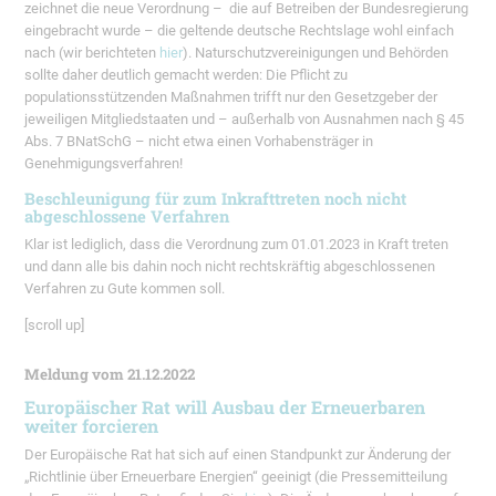
zeichnet die neue Verordnung – die
auf Betreiben der Bundesregierung
eingebracht wurde –
die geltende deutsche Rechtslage wohl einfach
nach (wir berichteten
hier
).
Naturschutzvereinigungen und Behörden
sollte daher deutlich gemacht werden: D
ie Pflicht zu
populationsstützenden Maßnahmen trifft nur den Gesetzgeber der
jeweiligen Mitgliedstaaten und – außerhalb von Ausnahmen nach § 45
Abs. 7 BNatSchG –
nicht etwa einen Vorhabensträger in
Genehmigungsverfahren!
Beschleunigung für zum Inkrafttreten noch nicht
abgeschlossene Verfahren
Klar ist lediglich, dass die Verordnung zum 01.01.2023 in Kraft treten
und dann alle bis dahin noch nicht rechtskräftig abgeschlossenen
Verfahren zu Gute kommen soll.
[scroll up]
Meldung vom 21.12.2022
Europäischer Rat will Ausbau der Erneuerbaren
weiter forcieren
Der Europäische Rat hat sich auf einen Standpunkt zur Änderung der
„Richtlinie über Erneuerbare Energien“ geeinigt (die Pressemitteilung