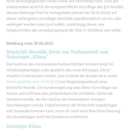
nicht deckungsgleicher Fristen käme (wir berichteten hier). Dies gilt
insbesondere auch für die europarechtliche Grundlage des § 6 WindBG,
dessen bisherige Frist für Antragsteller (aktuell der 30.06.2024) auf
dieser verlängerten Grundlage ebenfalls unproblematisch um ein Jahr
verlängert werden kann (und sollte), unabhängig davon, wie
fortgeschritten der Umsetzungsstand der RED III Richtlinie sein sollte.
Meldung vom 30.06.2023
BImSchG-Novelle: Streit um Vorbescheid und
Schutzgut „Klima“
Die Funktion des immissionsschutzrechtlichen Vorbescheids für
Windenergieanlagen solle gestärkt, das neue Schutzgut „Klima“
inhaltlich konkretisiert werden. Das forderte der Bundesrat in seiner
Stellungnahme vom 16.06.2023
zum Regierungsentwurf einer
BImSchG-Novelle. Die Bundesregierung wies diese Vorschläge nun
zurück und eröffnete das parlamentarische Verfahren. Damit die
Gesetzesnovelle, die den Ausbau der Erneuerbaren Energien
beschleunigen und die Transformation der Wirtschaft voranbringen
soll, zustande kommen kann, muss ihr nach einer Beschlussfassung
des Bundestages auch der Bundesrat zustimmen.
Schutzgut Klima