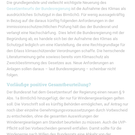
Die grundlegendste und vielleicht wichtigste Neuerung des
Gesetzentwurfs der Bundesregierung
ist die Aufnahme des Klimas als
ausdrückliches Schutzgut in das BImSchG. Für wenig aussagekräftig
in Bezug auf die daraus künftig folgenden Anforderungen in der
immissionsschutzrechtlichen Prüfung hält das der Bundesrat und
verlangt eine Nachschärfung. Dies lehnt die Bundesregierung mit der
Begründung ab, es handele sich bei der Aufnahme des Klimas als
Schutzgut lediglich um eine Klarstellung, die eine Rechtsgrundlage für
den Erlass klimaschützender Verordnungen schaffe. Die herrschende
Literaturmeinung gehe sowieso bereits vom Klimaschutz als
Zweckbestimmung des Gesetzes aus. Neue Anforderungen an
Anlagen sollen daraus – laut Bundesregierung – scheinbar nicht
folgen.
Vorläufige positive Gesamtbeurteilung?
Der Bundesrat hat dem Gesetzentwurf der Regierung einen neuen § 9
Abs. 1a BImSchG hinzugefügt, der nur für Windenergieanlagen gelten
soll. Die Vorschrift soll es künftig Behörden ermöglichen, auf Antrag nur
noch über einzelne Genehmigungsvoraussetzungen durch Vorbescheid
zu entscheiden, ohne die gesamten Auswirkungen der
Windenergieanlagen am Standort beurteilen zu müssen. Auch die UVP-
Pflicht soll bei Vorbescheiden generell entfallen. Damit sollte für die
Windenergie nach Willen des Bundesrats eine Abkehr von der,