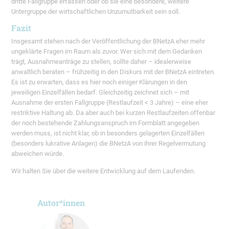
dritte Fallgruppe erfassen oder ob sie eine besondere, weitere
Untergruppe der wirtschaftlichen Unzumutbarkeit sein soll.
Fazit
Insgesamt stehen nach der Veröffentlichung der BNetzA eher mehr
ungeklärte Fragen im Raum als zuvor. Wer sich mit dem Gedanken
trägt, Ausnahmeanträge zu stellen, sollte daher – idealerweise
anwaltlich beraten – frühzeitig in den Diskurs mit der BNetzA eintreten.
Es ist zu erwarten, dass es hier noch einiger Klärungen in den
jeweiligen Einzelfällen bedarf. Gleichzeitig zeichnet sich – mit
Ausnahme der ersten Fallgruppe (Restlaufzeit < 3 Jahre) – eine eher
restriktive Haltung ab. Da aber auch bei kurzen Restlaufzeiten offenbar
der noch bestehende Zahlungsanspruch im Formblatt angegeben
werden muss, ist nicht klar, ob in besonders gelagerten Einzelfällen
(besonders lukrative Anlagen) die BNetzA von ihrer Regelvermutung
abweichen würde.
Wir halten Sie über die weitere Entwicklung auf dem Laufenden.
Autor*innen