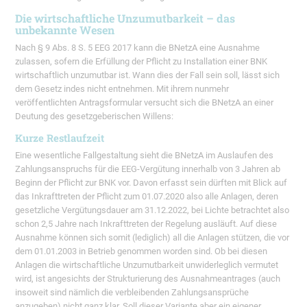
Die wirtschaftliche Unzumutbarkeit – das
unbekannte Wesen
Nach § 9 Abs. 8 S. 5 EEG 2017 kann die BNetzA eine Ausnahme
zulassen, sofern die Erfüllung der Pflicht zu Installation einer BNK
wirtschaftlich unzumutbar ist. Wann dies der Fall sein soll, lässt sich
dem Gesetz indes nicht entnehmen. Mit ihrem nunmehr
veröffentlichten Antragsformular versucht sich die BNetzA an einer
Deutung des gesetzgeberischen Willens:
Kurze Restlaufzeit
Eine wesentliche Fallgestaltung sieht die BNetzA im Auslaufen des
Zahlungsanspruchs für die EEG-Vergütung innerhalb von 3 Jahren ab
Beginn der Pflicht zur BNK vor. Davon erfasst sein dürften mit Blick auf
das Inkrafttreten der Pflicht zum 01.07.2020 also alle Anlagen, deren
gesetzliche Vergütungsdauer am 31.12.2022, bei Lichte betrachtet also
schon 2,5 Jahre nach Inkrafttreten der Regelung ausläuft. Auf diese
Ausnahme können sich somit (lediglich) all die Anlagen stützen, die vor
dem 01.01.2003 in Betrieb genommen worden sind. Ob bei diesen
Anlagen die wirtschaftliche Unzumutbarkeit unwiderleglich vermutet
wird, ist angesichts der Strukturierung des Ausnahmeantrages (auch
insoweit sind nämlich die verbleibenden Zahlungsansprüche
anzugeben) nicht ganz klar. Soll dieser Variante aber ein eigener