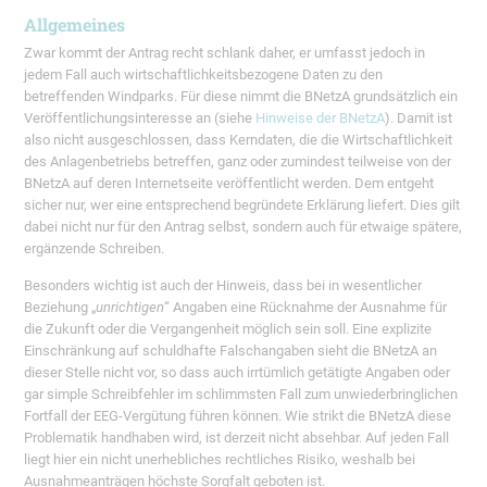
Allgemeines
Zwar kommt der Antrag recht schlank daher, er umfasst jedoch in
jedem Fall auch wirtschaftlichkeitsbezogene Daten zu den
betreffenden Windparks. Für diese nimmt die BNetzA grundsätzlich ein
Veröffentlichungsinteresse an (siehe
Hinweise der BNetzA
). Damit ist
also nicht ausgeschlossen, dass Kerndaten, die die Wirtschaftlichkeit
des Anlagenbetriebs betreffen, ganz oder zumindest teilweise von der
BNetzA auf deren Internetseite veröffentlicht werden. Dem entgeht
sicher nur, wer eine entsprechend begründete Erklärung liefert. Dies gilt
dabei nicht nur für den Antrag selbst, sondern auch für etwaige spätere,
ergänzende Schreiben.
Besonders wichtig ist auch der Hinweis, dass bei in wesentlicher
Beziehung „
unrichtigen
“ Angaben eine Rücknahme der Ausnahme für
die Zukunft oder die Vergangenheit möglich sein soll. Eine explizite
Einschränkung auf schuldhafte Falschangaben sieht die BNetzA an
dieser Stelle nicht vor, so dass auch irrtümlich getätigte Angaben oder
gar simple Schreibfehler im schlimmsten Fall zum unwiederbringlichen
Fortfall der EEG-Vergütung führen können. Wie strikt die BNetzA diese
Problematik handhaben wird, ist derzeit nicht absehbar. Auf jeden Fall
liegt hier ein nicht unerhebliches rechtliches Risiko, weshalb bei
Ausnahmeanträgen höchste Sorgfalt geboten ist.