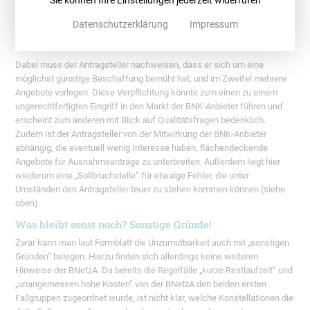
Flächensicherung hinzukommen können, die noch einmal erheblichen
Datenschutzerklärung
Impressum
Einfluss auf die Wirtschaftlichkeit des Anlagenbetriebs haben, findet in
den Erwägungen der BNetzA bedauerlicherweise keinen Widerhall.
Dabei muss der Antragsteller nachweisen, dass er sich um eine
möglichst günstige Beschaffung bemüht hat, und im Zweifel mehrere
Angebote vorlegen. Diese Verpflichtung könnte zum einen zu einem
ungerechtfertigten Eingriff in den Markt der BNK-Anbieter führen und
erscheint zum anderen mit Blick auf Qualitätsfragen bedenklich.
Zudem ist der Antragsteller von der Mitwirkung der BNK-Anbieter
abhängig, die eventuell wenig Interesse haben, flächendeckende
Angebote für Ausnahmeanträge zu unterbreiten. Außerdem liegt hier
wiederum eine „Sollbruchstelle“ für etwaige Fehler, die unter
Umständen den Antragsteller teuer zu stehen kommen können (siehe
oben).
Was bleibt sonst noch? Sonstige Gründe!
Zwar kann man laut Formblatt die Unzumutbarkeit auch mit „sonstigen
Gründen“ belegen. Hierzu finden sich allerdings keine weiteren
Hinweise der BNetzA. Da bereits die Regelfälle „kurze Restlaufzeit“ und
„unangemessen hohe Kosten“ von der BNetzA den beiden ersten
Fallgruppen zugeordnet wurde, ist nicht klar, welche Konstellationen die