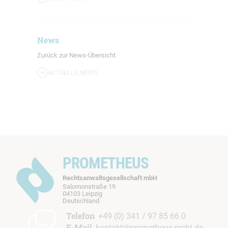
News
Zurück zur News-Übersicht
AKTUELLE NEWS
PROMETHEUS
Rechtsanwaltsgesellschaft mbH
Salomonstraße 19
04103 Leipzig
b
Deutschland
t
Telefon
+49 (0) 341 / 97 85 66 0
E-Mail
kontakt@prometheus-recht.de