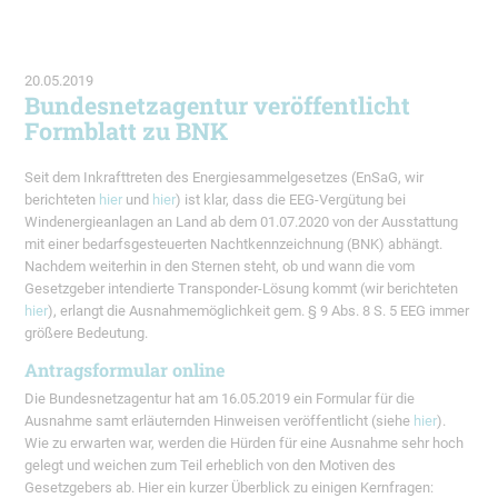
20.05.2019
Bundesnetzagentur veröffentlicht
Formblatt zu BNK
Seit dem Inkrafttreten des Energiesammelgesetzes (EnSaG, wir
berichteten
hier
und
hier
) ist klar, dass die EEG-Vergütung bei
Windenergieanlagen an Land ab dem 01.07.2020 von der Ausstattung
mit einer bedarfsgesteuerten Nachtkennzeichnung (BNK) abhängt.
Nachdem weiterhin in den Sternen steht, ob und wann die vom
Gesetzgeber intendierte Transponder-Lösung kommt (wir berichteten
hier
), erlangt die Ausnahmemöglichkeit gem. § 9 Abs. 8 S. 5 EEG immer
größere Bedeutung.
Antragsformular online
Die Bundesnetzagentur hat am 16.05.2019 ein Formular für die
Ausnahme samt erläuternden Hinweisen veröffentlicht (siehe
hier
).
Wie zu erwarten war, werden die Hürden für eine Ausnahme sehr hoch
gelegt und weichen zum Teil erheblich von den Motiven des
Gesetzgebers ab. Hier ein kurzer Überblick zu einigen Kernfragen: