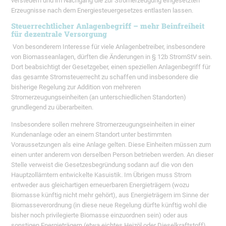
versteuern und im Nachgang die zur Stromerzeugung eingesetzten
Erzeugnisse nach dem Energiesteuergesetzes entlasten lassen.
Steuerrechtlicher Anlagenbegriff – mehr Beinfreiheit
für dezentrale Versorgung
Von besonderem Interesse für viele Anlagenbetreiber, insbesondere
von Biomasseanlagen, dürften die Änderungen in § 12b StromStV sein.
Dort beabsichtigt der Gesetzgeber, einen speziellen Anlagenbegriff für
das gesamte Stromsteuerrecht zu schaffen und insbesondere die
bisherige Regelung zur Addition von mehreren
Stromerzeugungseinheiten (an unterschiedlichen Standorten)
grundlegend zu überarbeiten.
Insbesondere sollen mehrere Stromerzeugungseinheiten in einer
Kundenanlage oder an einem Standort unter bestimmten
Voraussetzungen als eine Anlage gelten. Diese Einheiten müssen zum
einen unter anderem von derselben Person betrieben werden. An dieser
Stelle verweist die Gesetzesbegründung sodann auf die von den
Hauptzollämtern entwickelte Kasuistik. Im Übrigen muss Strom
entweder aus gleichartigen erneuerbaren Energieträgern (wozu
Biomasse künftig nicht mehr gehört), aus Energieträgern im Sinne der
Biomasseverordnung (in diese neue Regelung dürfte künftig wohl die
bisher noch privilegierte Biomasse einzuordnen sein) oder aus
sonstigen Energieträgern (etwa eichtes Heizöl oder Dieselkraftstoff),