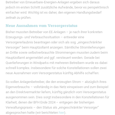
Betreiber von Erneuerbare-Energien-Anlagen ergeben sich daraus
jedoch im ersten Schritt zusätzliche Aufwände, bevor es perspektivisch
einfacher wird. Wichtig ist es daher, den eigenen Handlungsbedarf
zeitnah zu prüfen.
Neue Ausnahmen vom Versorgerstatus
Bisher mussten Betreiber von EE-Anlagen – je nach ihrer konkreten
Erzeugungs- und Verbrauchssituation – entweder eine
Versorgererlaubnis beantragen oder sich als sog. „eingeschränkter
Versorger“ beim Hauptzollamt anzeigen. Sämtliche Stromlieferungen
an Dritte sowie selbstverbrauchte Strommengen mussten zudem beim
Hauptzollamt angemeldet und ggf. versteuert werden. Gerade bei
Querlieferungen in Windparks mit mehreren Betreibern wurde es dabei
schnell komplex. Insbesondere für solche Konstellationen sollen zwei
neue Ausnahmen vom Versorgerstatus künftig Abhilfe schaffen:
So sollen Anlagenbetreiber, die den erzeugten Strom – abzüglich ihres
Eigenverbrauchs – vollständig in das Netz einspeisen und zum Beispiel
an den Direktvermarkter liefern, künftig gänzlich vom Versorgerstatus
ausgenommen sein. Dies sorgt insbesondere in den Konstellationen für
Klarheit, denen der BFH Ende 2024 – entgegen der bisherigen
Verwaltungspraxis – den Status als „eingeschränkter Versorger“
abgesprochen hatte (wir berichteten
hier
).