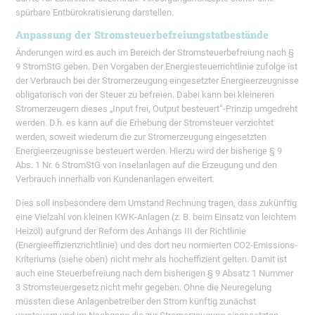
spürbare Entbürokratisierung darstellen.
Anpassung der Stromsteuerbefreiungstatbestände
Änderungen wird es auch im Bereich der Stromsteuerbefreiung nach §
9 StromStG geben. Den Vorgaben der Energiesteuerrichtlinie zufolge ist
der Verbrauch bei der Stromerzeugung eingesetzter Energieerzeugnisse
obligatorisch von der Steuer zu befreien. Dabei kann bei kleineren
Stromerzeugern dieses „Input frei, Output besteuert“-Prinzip umgedreht
werden. D.h. es kann auf die Erhebung der Stromsteuer verzichtet
werden, soweit wiederum die zur Stromerzeugung eingesetzten
Energieerzeugnisse besteuert werden. Hierzu wird der bisherige § 9
Abs. 1 Nr. 6 StromStG von Inselanlagen auf die Erzeugung und den
Verbrauch innerhalb von Kundenanlagen erweitert.
Dies soll insbesondere dem Umstand Rechnung tragen, dass zukünftig
eine Vielzahl von kleinen KWK-Anlagen (z. B. beim Einsatz von leichtem
Heizöl) aufgrund der Reform des Anhangs III der Richtlinie
(Energieeffizienzrichtlinie) und des dort neu normierten CO2-Emissions-
Kriteriums (siehe oben) nicht mehr als hocheffizient gelten. Damit ist
auch eine Steuerbefreiung nach dem bisherigen § 9 Absatz 1 Nummer
3 Stromsteuergesetz nicht mehr gegeben. Ohne die Neuregelung
müssten diese Anlagenbetreiber den Strom künftig zunächst