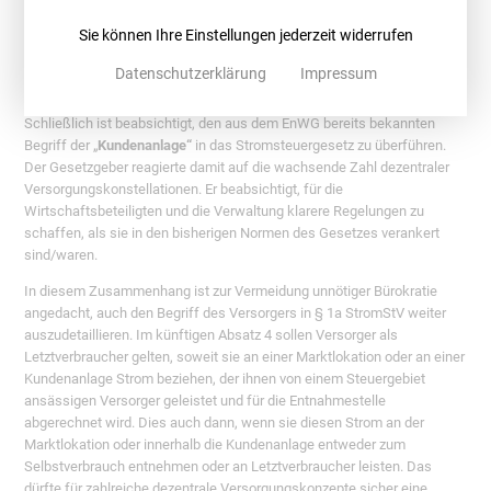
CO2-Emissionen von weniger als 270 Gramm je Kilowattstunde
Sie können Ihre Einstellungen jederzeit widerrufen
Energieertrag aus dem KWK-Prozess mit fossilen Brennstoffen neu
hinzugekommen und einzuhalten.
Datenschutzerklärung
Impressum
Frischer Wind für dezentrale Konzepte
Schließlich ist beabsichtigt, den aus dem EnWG bereits bekannten
Begriff der „
Kundenanlage“
in das Stromsteuergesetz zu überführen.
Der Gesetzgeber reagierte damit auf die wachsende Zahl dezentraler
Versorgungskonstellationen. Er beabsichtigt, für die
Wirtschaftsbeteiligten und die Verwaltung klarere Regelungen zu
schaffen, als sie in den bisherigen Normen des Gesetzes verankert
sind/waren.
In diesem Zusammenhang ist zur Vermeidung unnötiger Bürokratie
angedacht, auch den Begriff des Versorgers in § 1a StromStV weiter
auszudetaillieren. Im künftigen Absatz 4 sollen Versorger als
Letztverbraucher gelten, soweit sie an einer Marktlokation oder an einer
Kundenanlage Strom beziehen, der ihnen von einem Steuergebiet
ansässigen Versorger geleistet und für die Entnahmestelle
abgerechnet wird. Dies auch dann, wenn sie diesen Strom an der
Marktlokation oder innerhalb die Kundenanlage entweder zum
Selbstverbrauch entnehmen oder an Letztverbraucher leisten. Das
dürfte für zahlreiche dezentrale Versorgungskonzepte sicher eine