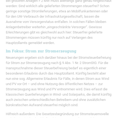
Bei größeren Anlagen > 2 MW muss allerdings ganz genau hingeschaut
werden: Sind wirklich alle gelieferten Strommengen steuerfrei? Schon
geringe sonstige Stromlieferungen, etwa an Mobilfunkantennen oder
für den UW-Verbrauch der Infrastrukturgesellschaft, lassen die
Ausnahme vom Versorgerstatus entfallen. In solchen Fällen bleiben
Anlagenbetreiber weiterhin „eingeschränkte Versorger“. Gewisse
Erleichterungen gibt es gleichwohl auch hier: Steuerfrei gelieferte
Strommengen müssen künftig nur noch auf Verlangen des
Hauptzollamts gemeldet werden.
Im Fokus: Strom zur Stromerzeugung
Neuerungen ergeben sich darüber hinaus bei der Stromsteuerbefreiung
für Strom zur Stromerzeugung nach § 9 Abs. 1 Nr. 2 StromStG. Für die
Inanspruchnahme dieser Steuerbefreiung bedarf es eigentlich einer
besonderen Erlaubnis durch das Hauptzollamt. Künftig besteht aber
nun eine sog. Allgemeine Erlaubnis für Fälle, in denen Strom aus Wind
und PV vor Ort – und ohne Nutzung des öffentlichen Netzes – zur
Stromerzeugung aus Wind und PV entnommen wird. Dies erfasst die
klassischen Querlieferungen in Wind- und Solarparks, die damit künftig
auch zwischen unterschiedlichen Betreibern und ohne zusätzlichen
bürokratischen Aufwand steuerfrei möglich sind.
Hilfreich außerdem: Die Gesetzesbegründung zur Stromsteuernovelle