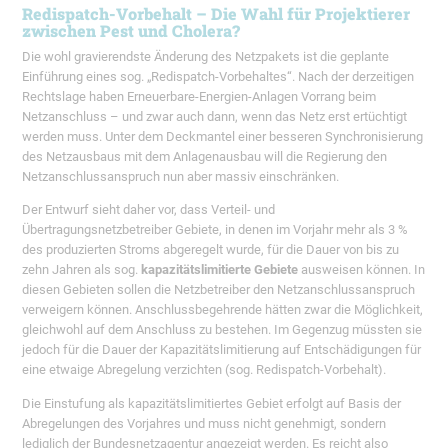
Redispatch-Vorbehalt – Die Wahl für Projektierer
zwischen Pest und Cholera?
Die wohl gravierendste Änderung des Netzpakets ist die geplante
Einführung eines sog. „Redispatch-Vorbehaltes“. Nach der derzeitigen
Rechtslage haben Erneuerbare-Energien-Anlagen Vorrang beim
Netzanschluss – und zwar auch dann, wenn das Netz erst ertüchtigt
werden muss. Unter dem Deckmantel einer besseren Synchronisierung
des Netzausbaus mit dem Anlagenausbau will die Regierung den
Netzanschlussanspruch nun aber massiv einschränken.
Der Entwurf sieht daher vor, dass Verteil- und
Übertragungsnetzbetreiber Gebiete, in denen im Vorjahr mehr als 3 %
des produzierten Stroms abgeregelt wurde, für die Dauer von bis zu
zehn Jahren als sog.
kapazitätslimitierte Gebiete
ausweisen können. In
diesen Gebieten sollen die Netzbetreiber den Netzanschlussanspruch
verweigern können. Anschlussbegehrende hätten zwar die Möglichkeit,
gleichwohl auf dem Anschluss zu bestehen. Im Gegenzug müssten sie
jedoch für die Dauer der Kapazitätslimitierung auf Entschädigungen für
eine etwaige Abregelung verzichten (sog. Redispatch-Vorbehalt).
Die Einstufung als kapazitätslimitiertes Gebiet erfolgt auf Basis der
Abregelungen des Vorjahres und muss nicht genehmigt, sondern
lediglich der Bundesnetzagentur angezeigt werden. Es reicht also