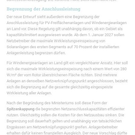
Begrenzung der Anschlussleistung
Der neue Entwurf sieht außerdem eine Begrenzung der
Anschlussleistung für PV-Freiflächenanlagen und Windenergieanlagen
an Land vor. Diese Regelung gilt unabhängig davon, ob ein Gebiet als
kapazitätslimitiert ausgewiesen wurde. Ab dem 1. Januar 2027 sollen
Netzbetreiber die maximale Wirkleistungseinspeisung von
Solaranlagen des ersten Segments auf 70 Prozent der installierten
Anlagenleistung begrenzen dürfen.
Für Windenergieanlagen an Land gilt ein vergleichbarer Ansatz. Hier soll
sich die maximale Wirkleistungseinspeisung nach einem Wert von 280
W/m² der vom Rotor überstrichenen Fläche richten. Sind mehrere
Anlagen an denselben Netzverknüpfungspunkt angeschlossen, bezieht
sich die Begrenzung auf die gesamte gleichzeitig eingespeiste
Wirkleistung aller Anlagen.
Nach der Begründung des Ministeriums soll diese Form der
Spitzenkappung
die begrenzten Netzanschlusskapazitäten effizienter
nutzen. Gleichzeitig sollen die Kosten für den Netzausbau sinken. Die
Begrenzung soll dauerhaft gelten und unabhängig von tatsächlichen
Engpässen am Netzverknüpfungspunkt greifen. Anlagenbetreiber
erhalten dafür keinen finanziellen Ausgleich. Der neue Vorschlag dürfte