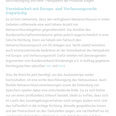
Beschleunigung und mehr Transparenz der Prozesse sorgen.
Vereinbarkeit mit Europa- und Verfassungsrecht
fragwürdig
Es ist kein Geheimnis, dass den verfügbaren Netzanschlüssen in vielen
Gebieten mittlerweile eine weit höhere Anzahl von
Netzanschlussbegehren gegenübersteht. Die Ansätze des
Bundeswirtschaftsministeriums gehen jedoch augenscheinlich in eine
falsche Richtung. Denn sie hebeln rein faktisch den
Netzanschlussanspruch von EE-Anlagen aus. Nicht zuletzt bestehen
auch ernstzunehmende Bedenken an der Vereinbarkeit des Netzpakets
mit Europa- und Verfassungsrecht. Dafür streiten mit überzeugenden
Argumenten vom Bundesverband Windenergie e.V. in Auftrag gegebene
Rechtsgutachten (abrufbar
hier
und
hier
).
Was die Branche jetzt benötigt, um das Ausbautempo weiter
hochzuhalten, ist eine echte Beschleunigung des Netzausbaus. Auch
flexible Netzanschlussvereinbarungen sowie die Einbindung von
Speichern spielen dabei eine entscheidende Rolle. Da es sich bisher
nur um einen (inoffiziellen) Entwurf handelt, bleibt zu hoffen, dass sich
im Laufe des Gesetzgebungsverfahren noch einiges ändern wird. Und
das hoffentlich in die richtige Richtung. Aktuelle geopolitische Krisen
und der Preisschock an den Tankstellen zeigen, wie nachteilhaft es ist,