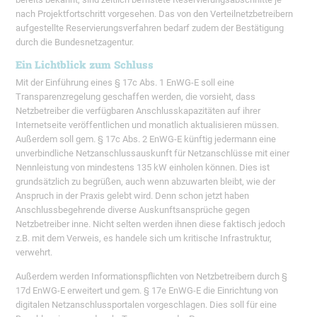
nach Projektfortschritt vorgesehen. Das von den Verteilnetzbetreibern
aufgestellte Reservierungsverfahren bedarf zudem der Bestätigung
durch die Bundesnetzagentur.
Ein Lichtblick zum Schluss
Mit der Einführung eines § 17c Abs. 1 EnWG-E soll eine
Transparenzregelung geschaffen werden, die vorsieht, dass
Netzbetreiber die verfügbaren Anschlusskapazitäten auf ihrer
Internetseite veröffentlichen und monatlich aktualisieren müssen.
Außerdem soll gem. § 17c Abs. 2 EnWG-E künftig jedermann eine
unverbindliche Netzanschlussauskunft für Netzanschlüsse mit einer
Nennleistung von mindestens 135 kW einholen können. Dies ist
grundsätzlich zu begrüßen, auch wenn abzuwarten bleibt, wie der
Anspruch in der Praxis gelebt wird. Denn schon jetzt haben
Anschlussbegehrende diverse Auskunftsansprüche gegen
Netzbetreiber inne. Nicht selten werden ihnen diese faktisch jedoch
z.B. mit dem Verweis, es handele sich um kritische Infrastruktur,
verwehrt.
Außerdem werden Informationspflichten von Netzbetreibern durch §
17d EnWG-E erweitert und gem. § 17e EnWG-E die Einrichtung von
digitalen Netzanschlussportalen vorgeschlagen. Dies soll für eine