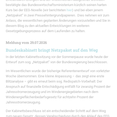
bestätigte das Bundeswirtschaftsministerium kürzlich seinen harten
Kurs bei der EEG-Novelle (wir berichteten
hier
) und bei eben jenem
„Netzpaket“ in zwei Pressehintergrundpapieren. Dies nehmen wir zum
Anlass, die wesentlichen geplanten Änderungen vorzustellen und Sie in
diesem Blog zu den aktuellen Entwicklungen im weiteren
Gesetzgebungsprozess auf dem Laufenden zu halten.
Meldung vom 29.07.2026
Bundeskabinett bringt Netzpaket auf den Weg
In der letzten Kabinettssitzung vor der Sommerpause wurde heute der
Entwurf zum sog. „Netzpaket“ von der Bundesregierung beschlossen.
Im Wesentlichen wurde der bisherige Referentenentwurf von vorletzter
Woche übernommen. Eine kleine Anpassung – das zeigt eine erste
Blitzanalyse – gibt es erneut beim sog. Redispatch-Vorbehalt: Der
Anspruch auf finanzielle Entschädigung entfällt für zwanzig Prozent der
Jahresstromerzeugung und im Windenergiegebieten nach dem
Windenergieflächenbedarfsgesetz für achtzehn Prozent der
Jahresstromerzeugung.
Der Kabinettsbeschluss ist ein entscheidender Schritt auf dem Weg
zum neuen Gesetz, dessen Verabschiedung durch den Ablauf des EEG