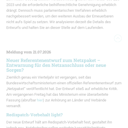
2023 und die erforderliche beihilferechtliche Genehmigung erheblich
drängt. Dennoch muss parlamentarischen Verfahren erheblich
nachgebessert werden, um den weiteren Ausbau der Erneuerbaren
nicht aufs Spiel zu setzen. Wir analysieren derzeit die Details des
Entwurfs und halten Sie an dieser Stelle auf dem Laufenden.
Meldung vom 21.07.2026
Neuer Referentenentwurf zum Netzpaket –
Entwarnung für den Netzanschluss oder neue
Sorgen?
Ziemlich genau ein Vierteljahr ist vergangen, seit das
Bundeswirtschaftsministerium einen offiziellen Referentenentwurf zum
„Netzpaket“ veröffentlicht hat. Der Entwurf stieß auf erhebliche Kritik.
Am vergangenen Freitag hat das Ministerium eine überarbeitete
Fassung (abrufbar
hier
) zur Anhörung an Länder und Verbände
versandt.
Redispatch-Vorbehalt light?
Der neue Entwurf hält am Redispatch-Vorbehalt fest, gestaltet ihn
jedoch neu. Netzbetreiber sollen weiterhin kapazitätslimitierte