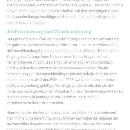
Anschlusskosten, Netzbetreiber Netzausbaukosten – bedeuten und die
notwendigen Investitionskosten erhöhen. Mit dem derzeitigen Niveau
der Ausschreibungszuschläge wird sich dies schlechterdings nicht
mehr finanzieren lassen.
(De)Priorisierung statt Windhundprinzip
Der Entwurf sieht außerdem die Einführung eines neuen Systems zur
Vergabe von Netzanschlusskapazitäten vor – mit dem erklärten Ziel,
Netzanschlussbegehren auch depriorisieren zu können. Bisher ist der
Eingang des Antrags beim Netzbetreiber für die Frage nach der
Reihenfolge der Anschlüsse entscheidend, sog. Windhundprinzip.
Künftig sollen die Netzbetreiber gemeinsame Vorgaben für die
Reservierung von Netzanschlusskapazität entwickeln. Dies ist zwar
bereits seit dem Urteil des BGH aus 2023 (wir berichteten
hier
) durch
die Rechtsprechung gebilligt. Allerdings wurde bereits damals die
Forderung nach gesetzlichen Vorgaben für das Reservierungsverfahren
laut, um einen Flickenteppich der Verfahren bei rund 860
Verteilnetzbetreibern zu vermeiden.
Nunmehr sollen die Verteilnetzbetreiber objektive, transparente und
diskriminierungsfreie Vorgaben aufstellen und dabei die Belange der
Netzanschlussbegehrenden berücksichtigen. Wie aus der Praxis
bereits bekannt, sind zeitlich befristete Reservierungsabschnitte je