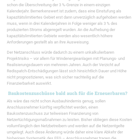
schon die Überschreitung der 3 %-Grenze in einem einzigen
Kalenderjahr. Bemerkenswert ist zudem, dass eine Einstufung als
kapazitätslimitiertes Gebiet erst dann unverzüglich aufgehoben werden
muss, wenn in drei Kalenderjahren in Folge weniger als 3 % des
produzierten Stroms abgeregelt wurden. An die Aufhebung der
kapazitätslimitierten Gebiete werden also wesentlich höhere
Anforderungen gestellt als an ihre Ausweisung.
Der Netzanschluss würde dadurch zu einem unkalkulierbaren
Projektrisiko – vor allem für Windenergieanlagen mit Planungs- und
Realisierungsdauern von mehreren Jahren. Auch der Verzicht auf
Redispatch-Entschädigungen lässt sich hinsichtlich Dauer und Höhe
nicht prognostizieren, was sich sicher nachteilig auf die
Finanzierbarkeit auswirkt.
Baukostenzuschüsse bald auch für die Erneuerbaren?
Als wäre das nicht schon Ausbauhindernis genug, sollen
Anschlussnehmer künftig verpflichtet werden, einen
Baukostenzuschuss zur teilweisen Finanzierung von
Netzertüchtigungsmaßnahmen zu leisten. Bisher obliegen diese Kosten
vollumfänglich den Netzbetreibern und werden auf die Netzentgelte
umgelegt. Auch diese Änderung würde daher eine klare Abkehr der
bisherigen Systematik des EEG – Anschlussnehmer tragen die