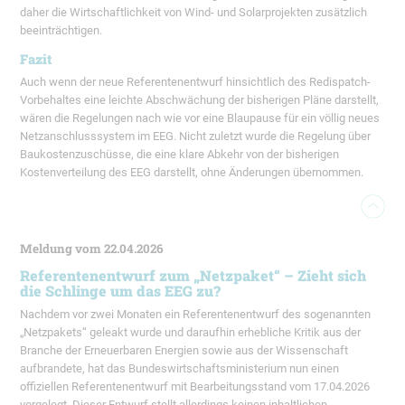
daher die Wirtschaftlichkeit von Wind- und Solarprojekten zusätzlich
beeinträchtigen.
Fazit
Auch wenn der neue Referentenentwurf hinsichtlich des Redispatch-
Vorbehaltes eine leichte Abschwächung der bisherigen Pläne darstellt,
wären die Regelungen nach wie vor eine Blaupause für ein völlig neues
Netzanschlusssystem im EEG. Nicht zuletzt wurde die Regelung über
Baukostenzuschüsse, die eine klare Abkehr von der bisherigen
Kostenverteilung des EEG darstellt, ohne Änderungen übernommen.
Meldung vom 22.04.2026
Referentenentwurf zum „Netzpaket“ – Zieht sich
die Schlinge um das EEG zu?
Nachdem vor zwei Monaten ein Referentenentwurf des sogenannten
„Netzpakets“ geleakt wurde und daraufhin erhebliche Kritik aus der
Branche der Erneuerbaren Energien sowie aus der Wissenschaft
aufbrandete, hat das Bundeswirtschaftsministerium nun einen
offiziellen Referentenentwurf mit Bearbeitungsstand vom 17.04.2026
vorgelegt. Dieser Entwurf stellt allerdings keinen inhaltlichen