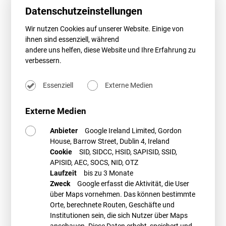
Datenschutzeinstellungen
Greifbare Änderungen betreffen ausschließlich das EnWG und dort vor
allem das Instrument der kapazitätslimitierten Netzgebiete. So werden
Wir nutzen Cookies auf unserer Website. Einige von
im offiziellen Referentenentwurf die Voraussetzungen für die
ihnen sind essenziell, während
Ausweisung solcher Gebiete präziser gefasst. Klarer als noch im
Januar-Entwurf wird nun auf eine tatsächlich erfolgte
andere uns helfen, diese Website und Ihre Erfahrung zu
Wirkleistungsreduzierung von mehr als drei Prozent im Vorjahr
verbessern.
abgestellt. Am materiellen Maßstab selbst – der 3‑%-Schwelle – ändert
sich jedoch nichts.
Essenziell
Externe Medien
Ebenfalls präzisiert wurden die Anzeige‑ und Begründungspflichten
gegenüber der Bundesnetzagentur. Während der geleakte Entwurf die
Externe Medien
Ausweisung kapazitätslimitierter Gebiete bereits einem bloßen
Anzeigeverfahren unterwarf, wird nun deutlicher herausgestellt, dass
Anbieter
Google Ireland Limited, Gordon
die Anzeigen mit sämtlichen tragenden Unterlagen zu versehen sind.
House, Barrow Street, Dublin 4, Ireland
Damit wird die Entscheidung der Netzbetreiber stärker dokumentations‑
Cookie
SID, SIDCC, HSID, SAPISID, SSID,
und aufsichtsrechtlich abgesichert, ohne aber ihren
APISID, AEC, SOCS, NID, OTZ
Ermessensspielraum grundsätzlich einzuschränken.
Laufzeit
bis zu 3 Monate
Zweck
Google erfasst die Aktivität, die User
Schließlich wird klarer geregelt, dass der Entfall von
über Maps vornehmen. Das können bestimmte
Entschädigungsansprüchen bei Redispatch strikt und ausschließlich
Orte, berechnete Routen, Geschäfte und
an den Abschluss eines Netzanschlussvertrages nach § 8 Abs. 4 EEG
geknüpft ist und nur für dessen Dauer gilt. Auch hier handelt es sich um
Institutionen sein, die sich Nutzer über Maps
eine Rechtsklarstellung, nicht um eine materielle Verschärfung.
anschauen. Diese Daten erhebt, speichert und