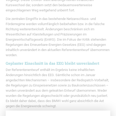
Kurswechsel dar, sondern setzt den bedauernswerterweise
eingeschlagenen Weg weitgehend unbeirrt fort.
Die zentralen Eingriffe in das bestehende Netzanschluss- und
Förderregime werden vollumfänglich beibehalten bzw. in die falsche
Richtung weiterentwickelt. Änderungen beschränken sich im
Wesentlichen auf Klarstellungen und Präzisierungen im
Energiewirtschaftsgesetz (EnWG). Die im Fokus der Kritik stehenden
Regelungen des Erneuerbare‑Energien‑Gesetzes (EEG) sind dagegen
inhaltlich unverändert in den aktuellen Referentenentwurf übernommen
worden.
Geplanter Einschnitt in das EEG bleibt unverändert
Der Referentenentwurf enthält im Ergebnis keine inhaltlichen
Änderungen hinsichtlich des EEG. Sämtliche schon im Januar
angedachten Mechanismen – insbesondere der Redispatch‑Vorbehalt,
die Regelungen zu Einspeisenetzen sowie zu Baukostenzuschüssen –
wurden unverändert aus dem geleakten Entwurf übernommen. Weder
wurden die Regelungen abgeschwächt oder grundsätzlich neu justiert.
Es bleibt daher dabei, dass des BMWI wohl ganz absichtlich die Axt
gegen die Energiewende schwingt.
Präzisierungen im EnWG zur Kapazitätslimitierung