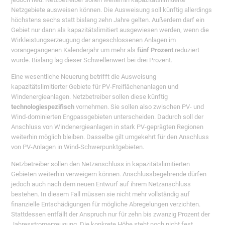
Netzgebiete ausweisen können. Die Ausweisung soll künftig allerdings
höchstens sechs statt bislang zehn Jahre gelten. Außerdem darf ein
Gebiet nur dann als kapazitätslimitiert ausgewiesen werden, wenn die
Wirkleistungserzeugung der angeschlossenen Anlagen im
vorangegangenen Kalenderjahr um mehr als
fünf Prozent
reduziert
wurde. Bislang lag dieser Schwellenwert bei drei Prozent.
Eine wesentliche Neuerung betrifft die Ausweisung
kapazitätslimitierter Gebiete für PV-Freiflächenanlagen und
Windenergieanlagen. Netzbetreiber sollen diese künftig
technologiespezifisch
vornehmen. Sie sollen also zwischen PV- und
Wind-dominierten Engpassgebieten unterscheiden. Dadurch soll der
Anschluss von Windenergieanlagen in stark PV-geprägten Regionen
weiterhin möglich bleiben. Dasselbe gilt umgekehrt für den Anschluss
von PV-Anlagen in Wind-Schwerpunktgebieten.
Netzbetreiber sollen den Netzanschluss in kapazitätslimitierten
Gebieten weiterhin verweigern können. Anschlussbegehrende dürfen
jedoch auch nach dem neuen Entwurf auf ihrem Netzanschluss
bestehen. In diesem Fall müssen sie nicht mehr vollständig auf
finanzielle Entschädigungen für mögliche Abregelungen verzichten.
Stattdessen entfällt der Anspruch nur für zehn bis zwanzig Prozent der
Jahresstromerzeugung. Die konkrete Höhe steht noch nicht fest.