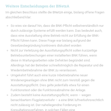
Weitere Entscheidungen der BNetzA
Im gleichen Beschluss stellte die BNetzA einige, bislang offene Fragen
abschließend klar:
So wies sie darauf hin, dass die BNK-Pflicht selbstverständlich nur
durch zulässige Systeme erfüllt werden kann. Das bedeutet auch,
dass eine Ausstattung ohne Betrieb nicht zur Erfüllung der BNK-
Pflicht führen kann. Diese Frage war bislang aufgrund der
Gesetzesbegründung kontrovers diskutiert worden
Nicht zur Verletzung der Aussttatungspflicht sollen kurzzeitige
Betriebsunterbrechungen einer installierten BNK führen, wenn
diese in Wartungsarbeiten oder Defekten begründet sind.
Allerdings hat der Betreiber schnellstmöglich die Reparatur und die
Wiederinbetriebnahme der BNK zu veranlassen.
Umgekehrt führt auch eine kurze Inbetriebnahme neuer
Windenergieanlagen ohne BNK nicht zum Verstoß gegen die
Ausstattungspflicht. Dies gelte jedenfalls etwa für einen
Funktionstest oder die Funktionsabnahme der Anlage.
Zudem besteht keine Ausstattungspflicht, wenn – wegen
benachbartem Flugplatzverkehr – a eine BNK luftverkehrsrechtlich
nicht zulässig ist. Der naheliegendne Forderung im
Konsultationsverfahren, in solchen Fällen eine