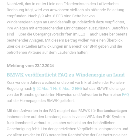
Nachtzeit, das in erster Linie den Erfordernissen des Luftverkehrs
Rechnung trägt, wird von Anwohnern vielfach als störende Belastung
empfunden. Nach § 9 Abs. 8 EEG sind Betreiber von
Windenergieanlagen an Land deshalb grundsätzlich dazu verpflichtet,
ihre Anlagen mit entsprechenden Einrichtungen auszurüsten. Betroffen
sind – über die Übergangsvorschriften im EEG – auch Betreiber bereits
bestehender Anlagen. Mit diesem Beitrag wollen wir einen Überblick
über die aktuellen Entwicklungen im Bereich der BNK geben und die
betroffenen Akteure auf dem Laufenden halten:
Meldung vom 23.12.2024
BMWK veröffentlicht FAQ zu Windenergie an Land
Kurz vor dem Jahreswechsel und somit vor Inkrafttreten der Pönalen-
Regelung nach
§ 52 Abs. 1 Nr. 3, Abs. 2 EEG
hat das BMWK die lange
von der Branche geforderten Hinweise und Antworten in Form einer
FAQ
auf der Homepage des BMWK geliefert.
Mit den Antworten in der FAQ reagiert das BMWK für
Bestandsanlagen
insbesondere auf den Umstand, dass in vielen WEA das BNK-System
funktionsbereit verbaut ist, es aber schlicht an der behördlichen
Genehmigung fehlt. Um der gesetzlichen Verpflicht zu entsprechen und
vor allem um der im EEG geregelten Rechtsfolge der Festsetzung einer