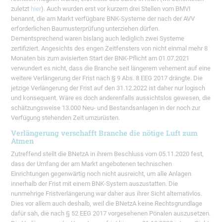
zuletzt
hier
). Auch wurden erst vor kurzem drei Stellen vom BMVI
benannt, die am Markt verfügbare BNK-Systeme der nach der AVV
erforderlichen Baumusterprüfung unterziehen dürfen.
Dementsprechend waren bislang auch lediglich zwei Systeme
zertifiziert. Angesichts des engen Zeitfensters von nicht einmal mehr 8
Monaten bis zum avisierten Start der BNK-Pflicht am 01.07.2021
verwundert es nicht, dass die Branche seit längerem vehement auf eine
weitere Verlängerung der Frist nach § 9 Abs. 8 EEG 2017 drängte. Die
jetzige Verlängerung der Frist auf den 31.12.2022 ist daher nur logisch
und konsequent. Wäre es doch anderenfalls aussichtslos gewesen, die
schätzungsweise 13.000 Neu- und Bestandsanlagen in der noch zur
Verfügung stehenden Zeit umzurüsten.
Verlängerung verschafft Branche die nötige Luft zum
Atmen
Zutreffend stellt die BNetzA in ihrem Beschluss vom 05.11.2020 fest,
dass der Umfang der am Markt angebotenen technischen
Einrichtungen gegenwärtig noch nicht ausreicht, um alle Anlagen
innerhalb der Frist mit einem BNK-System auszustatten. Die
nunmehrige Fristverlängerung war daher aus ihrer Sicht alternativlos.
Dies vor allem auch deshalb, weil die BNetzA keine Rechtsgrundlage
dafür sah, die nach § 52 EEG 2017 vorgesehenen Pönalen auszusetzen.