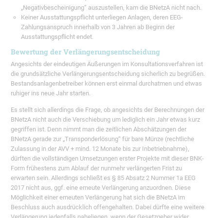
„Negativbescheinigung“ auszustellen, kam die BNetzA nicht nach.
Keiner Ausstattungspflicht unterliegen Anlagen, deren EEG-
Zahlungsanspruch innerhalb von 3 Jahren ab Beginn der
Ausstattungspflicht endet.
Bewertung der Verlängerungsentscheidung
Angesichts der eindeutigen Äußerungen im Konsultationsverfahren ist
die grundsätzliche Verlängerungsentscheidung sicherlich zu begrüßen.
Bestandsanlagenbetreiber können erst einmal durchatmen und etwas
ruhiger ins neue Jahr starten.
Es stellt sich allerdings die Frage, ob angesichts der Berechnungen der
BNetzA nicht auch die Verschiebung um lediglich ein Jahr etwas kurz
gegriffen ist. Denn nimmt man die zeitlichen Abschätzungen der
BNetzA gerade zur „Transponderlösung“ für bare Münze (rechtliche
Zulassung in der AVV + mind. 12 Monate bis zur Inbetriebnahme),
dürften die vollständigen Umsetzungen erster Projekte mit dieser BNK-
Form frühestens zum Ablauf der nunmehr verlängerten Frist zu
erwarten sein. Allerdings schließt es § 85 Absatz 2 Nummer 1a EEG
2017 nicht aus, ggf. eine erneute Verlängerung anzuordnen. Diese
Möglichkeit einer erneuten Verlängerung hat sich die BNetzA im
Beschluss auch ausdrücklich offengehalten. Dabei dürfte eine weitere
Verlängerung jedenfalls naheliegen, wenn der Gesetzgeber wider