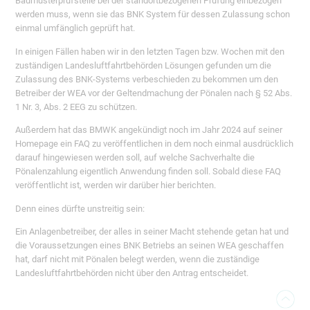
Baumusterprüfstelle bei der standortbezogenen Prüfung einbezogen
werden muss, wenn sie das BNK System für dessen Zulassung schon
einmal umfänglich geprüft hat.
In einigen Fällen haben wir in den letzten Tagen bzw. Wochen mit den
zuständigen Landesluftfahrtbehörden Lösungen gefunden um die
Zulassung des BNK-Systems verbeschieden zu bekommen um den
Betreiber der WEA vor der Geltendmachung der Pönalen nach § 52 Abs.
1 Nr. 3, Abs. 2 EEG zu schützen.
Außerdem hat das BMWK angekündigt noch im Jahr 2024 auf seiner
Homepage ein FAQ zu veröffentlichen in dem noch einmal ausdrücklich
darauf hingewiesen werden soll, auf welche Sachverhalte die
Pönalenzahlung eigentlich Anwendung finden soll. Sobald diese FAQ
veröffentlicht ist, werden wir darüber hier berichten.
Denn eines dürfte unstreitig sein:
Ein Anlagenbetreiber, der alles in seiner Macht stehende getan hat und
die Voraussetzungen eines BNK Betriebs an seinen WEA geschaffen
hat, darf nicht mit Pönalen belegt werden, wenn die zuständige
Landesluftfahrtbehörden nicht über den Antrag entscheidet.