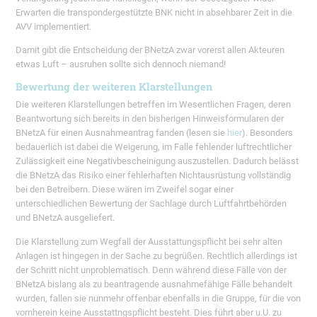
Erwarten die transpondergestützte BNK nicht in absehbarer Zeit in die
AVV implementiert.
Damit gibt die Entscheidung der BNetzA zwar vorerst allen Akteuren
etwas Luft – ausruhen sollte sich dennoch niemand!
Bewertung der weiteren Klarstellungen
Die weiteren Klarstellungen betreffen im Wesentlichen Fragen, deren
Beantwortung sich bereits in den bisherigen Hinweisformularen der
BNetzA für einen Ausnahmeantrag fanden (lesen sie
hier
). Besonders
bedauerlich ist dabei die Weigerung, im Falle fehlender luftrechtlicher
Zulässigkeit eine Negativbescheinigung auszustellen. Dadurch belässt
die BNetzA das Risiko einer fehlerhaften Nichtausrüstung vollständig
bei den Betreibern. Diese wären im Zweifel sogar einer
unterschiedlichen Bewertung der Sachlage durch Luftfahrtbehörden
und BNetzA ausgeliefert.
Die Klarstellung zum Wegfall der Ausstattungspflicht bei sehr alten
Anlagen ist hingegen in der Sache zu begrüßen. Rechtlich allerdings ist
der Schritt nicht unproblematisch. Denn während diese Fälle von der
BNetzA bislang als zu beantragende ausnahmefähige Fälle behandelt
wurden, fallen sie nunmehr offenbar ebenfalls in die Gruppe, für die von
vornherein keine Ausstattngspflicht besteht. Dies führt aber u.U. zu