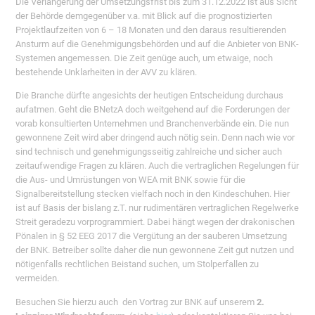
Die Verlängerung der Umsetzungsfrist bis zum 31.12.2022 ist aus Sicht
der Behörde demgegenüber v.a. mit Blick auf die prognostizierten
Projektlaufzeiten von 6 – 18 Monaten und den daraus resultierenden
Ansturm auf die Genehmigungsbehörden und auf die Anbieter von BNK-
Systemen angemessen. Die Zeit genüge auch, um etwaige, noch
bestehende Unklarheiten in der AVV zu klären.
Die Branche dürfte angesichts der heutigen Entscheidung durchaus
aufatmen. Geht die BNetzA doch weitgehend auf die Forderungen der
vorab konsultierten Unternehmen und Branchenverbände ein. Die nun
gewonnene Zeit wird aber dringend auch nötig sein. Denn nach wie vor
sind technisch und genehmigungsseitig zahlreiche und sicher auch
zeitaufwendige Fragen zu klären. Auch die vertraglichen Regelungen für
die Aus- und Umrüstungen von WEA mit BNK sowie für die
Signalbereitstellung stecken vielfach noch in den Kindeschuhen. Hier
ist auf Basis der bislang z.T. nur rudimentären vertraglichen Regelwerke
Streit geradezu vorprogrammiert. Dabei hängt wegen der drakonischen
Pönalen in § 52 EEG 2017 die Vergütung an der sauberen Umsetzung
der BNK. Betreiber sollte daher die nun gewonnene Zeit gut nutzen und
nötigenfalls rechtlichen Beistand suchen, um Stolperfallen zu
vermeiden.
Besuchen Sie hierzu auch den Vortrag zur BNK auf unserem
2.