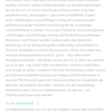
wird, soll § 9 Abs. 8 des EEG 2023 um einen neuen Satz 4 erweitert
werden. Demnach sollen Anlagenbetreiber von Windenergieanlagen,
die vor dem 01.01.2024 in Betrieb genommen worden sind, dazu
verpflichtet sein, unverzüglich – also ohne schuldhaftes Zögern –
einen vollständigen und prüffähigen Antrag auf Zulassung einer
bedarfsgesteuerten Nachtkennzeichnung bei der zuständigen
Luftfahrtbehörde zu stellen. Durch das Erfordernis des unverzüglichen,
vollständigen und prüffähigen Antrags dürfte der Berg an bisherigen
Problemen nicht kleiner werden. Insbesondere die (fachliche)
Bewertung, ob der Antrag tatsächlich vollständig und prüffähig ist,
dürfte im Einzelfall zu reichlich Diskussionen führen. Geschieht eine
derartige Antragseinreichung nicht, greift – dies dank neuer
Übergangsvorschrift – allerdings erst ab dem 01.01.2024, die Sanktion
aus § 52 Abs. 1 Nr. 3 EEG 2023. Die Betreiber sind dann verpflichtet,
eine Pönale zu zahlen. Zunächst fällt eine Strafzahlung in Höhe 10 Euro
pro Kilowatt installierter Leistung der Anlage und Kalendermonat, in
dem der Pflichtverstoß ganz oder teilweise vorliegt an. Installieren die
Betreiber nachträglich eine BNK, reduziert sich die Strafzahlung
rückwirkend auf 2 Euro pro Kalendermonat. So oder so – ein
Pflichtverstoß kann teuer werden.
To be continued …?
Es bleibt abzuwarten, ob sich der Gesetzgeber dieses Mal tatsächlich