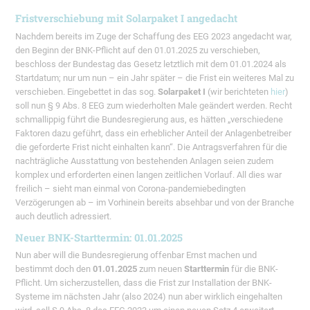
Fristverschiebung mit Solarpaket I angedacht
Nachdem bereits im Zuge der Schaffung des EEG 2023 angedacht war,
den Beginn der BNK-Pflicht auf den 01.01.2025 zu verschieben,
beschloss der Bundestag das Gesetz letztlich mit dem 01.01.2024 als
Startdatum; nur um nun – ein Jahr später – die Frist ein weiteres Mal zu
verschieben. Eingebettet in das sog.
Solarpaket I
(wir berichteten
hier
)
soll nun § 9 Abs. 8 EEG zum wiederholten Male geändert werden. Recht
schmallippig führt die Bundesregierung aus, es hätten „verschiedene
Faktoren dazu geführt, dass ein erheblicher Anteil der Anlagenbetreiber
die geforderte Frist nicht einhalten kann“. Die Antragsverfahren für die
nachträgliche Ausstattung von bestehenden Anlagen seien zudem
komplex und erforderten einen langen zeitlichen Vorlauf. All dies war
freilich – sieht man einmal von Corona-pandemiebedingten
Verzögerungen ab – im Vorhinein bereits absehbar und von der Branche
auch deutlich adressiert.
Neuer BNK-Starttermin: 01.01.2025
Nun aber will die Bundesregierung offenbar Ernst machen und
bestimmt doch den
01.01.2025
zum neuen
Starttermin
für die BNK-
Pflicht. Um sicherzustellen, dass die Frist zur Installation der BNK-
Systeme im nächsten Jahr (also 2024) nun aber wirklich eingehalten