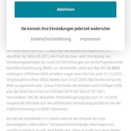
kostenintensiven Technologie im blickgehabt bzw. auf die anderenfalls
Ablehnen
zu erwartenden Ausnahmeanträge (siehe
hier
) reagiert haben dürfte.
Sie können Ihre Einstellungen jederzeit widerrufen
Meldung vom 05.11.2020
Datenschutzerklärung
Impressum
BNK-Fristverlängerung bis zum 31.12.2022
Mit Beschluss vom 05.11.2020 hat die Bundesnetzagentur (
hier
abrufbar; Az. BK6-20-207 ) die Frist zur Aus- und Umrüstung von
Windenergieanlagen an Land mit Einrichtungen zur bedarfsgesteuerten
Nachtkennzeichnung (BNK) um eineinhalb Jahre auf den
31.12.2022
verlängert. Offshore-WEA erhalten sogar eine Frist bis zum 31.12.2023.
Ursprünglich sollten WEA bereits zum 01.07.2020 flächendeckend mit
BNK ausgerüstet sein. Diese Frist hatte die BNetzA nach heftiger Kritik
aus der Branche schon im Oktober 2019 auf den 01.07.2021
verschoben. Mit der aktuellen Fristverlängerung bis zum 31.12.2022
reagiert die Behörde auf die zahlreichen Umsetzungsprobleme bei der
Implementierung von BNK-Systemen:
So trat die novellierte
AVV
, durch welche der Einsatz der vom
Gesetzgeber präferierten Transpondertechnologie überhaupt erst
rechtlich möglich wurde, erst Mitte des Jahre in Kraft (wir berichteten