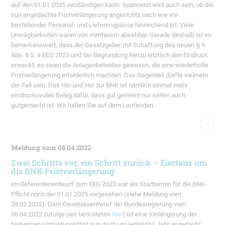
auf den 01.01.2025 verständigen kann. Spannend wird auch sein, ob die
nun angedachte Fristverlängerung angesichts nach wie vor
bestehender Personal- und Lieferengpässe hinreichend ist. Viele
Unwägbarkeiten waren von vornherein absehbar. Gerade deshalb ist es
bemerkenswert, dass der Gesetzgeber mit Schaffung des neuen § 9
Abs. 8 S. 4 EEG 2023 und der Begründung hierzu letztlich den Eindruck
erweckt, es seien die Anlagenbetreiber gewesen, die eine wiederholte
Fristverlängerung erforderlich machten. Das Gegenteil dürfte vielmehr
der Fall sein. Das Hin und Her zur BNK ist nämlich einmal mehr
eindrucksvoller Beleg dafür, dass gut gemeint nur selten auch
gutgemacht ist. Wir halten Sie auf dem Laufenden.
Meldung vom 08.04.2022
Zwei Schritte vor, ein Schritt zurück – Eiertanz um
die BNK-Fristverlängerung
Im Referentenentwurf zum EEG 2023 war als Starttermin für die BNK-
Pflicht noch der 01.01.2025 vorgesehen (siehe Meldung vom
28.03.2022). Dem Gesetzesentwurf der Bundesregierung vom
06.04.2022 zufolge (wir berichteten
hier
) ist eine Verlängerung der
bisherigen Umrüstungsfrist nun doch um lediglich1 Jahr angedacht.