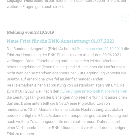
Leipziger Windrechtsforum
(siehe
hier
) oder kontaktieren Sie uns bei
weiteren Fragen gern auch direkt.
Meldung vom 23.10.2019
Neue Frist für die BNK-Ausstattung: 01.07.2021
Die Bundesnetzagentur (BNetzA) hat mit
Beschluss vom 22.10.2019
die
Frist zur Umsetzung der BNK-Pflicht bis zum Ablauf des 30.06.2021
verlängert. Diese Entscheidung hatte sich in den letzten Wochen
bereits angekündigt (lesen Sie
hier
) und erfüllt sicher die Hoffnungen
nicht weniger Bestandsanlagenbetreiber. Zur Begründung verweist die
BNetzA auf erhebliche Zweifel an der flächendeckenden
Realisierbarkeit einer Nachrüstung von Bestandsanlagen mit BNK bis
zum 01.07.2020, weil nach den
Äußerungen im Konsultationsverfahren
die Leistungsfähigkeit der bisherigen Anbieter hierfür nicht ausreichen
dürften. Dabei unterstellt die BNetzA eine Projektlaufzeit von
mindestens 12-24 Monaten für eine solche Nachrüstung. Zusätzlich
berücksichtigt die BNetzA, dass die transpondergestützten Lösung erst
noch weitere Zulassungsschritte durchlaufen muss. Daher sei mit
einer Verfügbarkeit dieser BNK-Lösung nicht vor Ablauf der bisherigen
Frist zu rechnen.