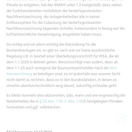
Pönale zu entgehen, hat das BMWK unter 1.3 klargestellt, dass neben
der funktionsbereiten Installation der bedarfsgesteuerten
Nachtkennzeichnung der Anlagenbetreiber alle in seiner
Einflusssphäre für die Zulassung der bedarfsgesteuerten
Nachtkennzeichnung liegenden Schritte, insbesondere in Bezug auf die
luftfahrtrechtliche Genehmigung, eingeleitet haben muss.
So richtig und vor allem wichtig die Klarstellung für die
Bestandsanlagen ist, so gibt es nach wie vor keine ausdrückliche
Regelung z.B. in Gestalt einer Überleitungsvorschrift für WEA, die ab
dem 1.1.2025 in Betrieb gehen. Berücksichtigt man zudem, dass ab
dem 1.1.25 auch zwingend die Baumusterprüfstellen nach der
AVV
Kennzeichnung
zu beteiligen sind, so ist jedenfalls aus unserer Sicht
nicht damit zu rechnen, dass es in den Bundesländern, in denen es
ohnehin überdurchschnittlich lang dauert, zukünftig schneller geht.
Es bleibt nunmehr also abzuwarten, (ob), wann und wie engmaschig die
Netzbetreiber die in
§ 52 Abs. 1 Nr. 3, Abs. 2 EE
G festgelegten Pönalen
festsetzen und ggf. vollstrecken.