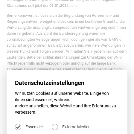
Startschuss soll jetzt der
01.01.2024
sein.
Bemerkenswert ist, dass sich die Begründung von Referenten- und
Regierungsentwurf weitgehend decken. Einen konkreten Grund für die
Verkürzung der ursprünglich angedachten Fristverlängerung sucht man
dabei vergebens. Aus sicht der Bundesregierung waren die
coronabedingten Verzögerungen wohl doch geringer als vom BMWK
zunächst angenommen. Es bleibt abzuwarten, wie viele Wendungen in
diesem Punkt noch folgen werden. Wir halten Sie in jedem Fall auf dem
Laufenden. Betreiber sollten ihre Planungen zur Umsetzung der BNK-
Pflicht jedenfalls nicht verzögern oder unnötig auf die lange Bank
schieben. Denn zumindest eines steht offenbar fest: die BNK-Pflicht
kommt … füher oder später.
Datenschutzeinstellungen
Wir nutzen Cookies auf unserer Website. Einige von
ihnen sind essenziell, während
Meldung vom 28.03.2022
andere uns helfen, diese Website und Ihre Erfahrung zu
BNK-Pflicht – nun doch erst ab 2025 ?!
verbessern.
Und täglich grüßt das Murmeltier, könnte man meinen: Nachdem der
Gesetzgeber bzw. die Bundesnetzagentur den Startschuss für die
Essenziell
Externe Medien
Umsetzung der BNK-Pflicht bereits mehrfach verschoben (zuletzt auf