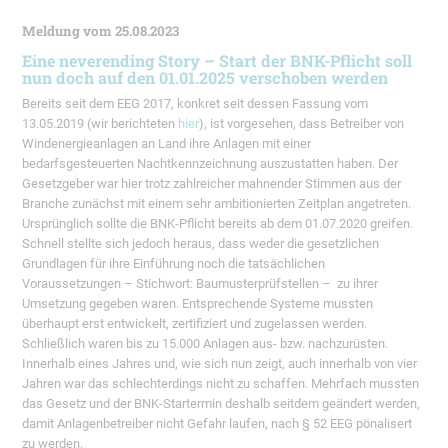
Meldung vom 25.08.2023
Eine neverending Story – Start der BNK-Pflicht soll
nun doch auf den 01.01.2025 verschoben werden
Bereits seit dem EEG 2017, konkret seit dessen Fassung vom
13.05.2019 (wir berichteten
hier
), ist vorgesehen, dass Betreiber von
Windenergieanlagen an Land ihre Anlagen mit einer
bedarfsgesteuerten Nachtkennzeichnung auszustatten haben. Der
Gesetzgeber war hier trotz zahlreicher mahnender Stimmen aus der
Branche zunächst mit einem sehr ambitionierten Zeitplan angetreten.
Ursprünglich sollte die BNK-Pflicht bereits ab dem 01.07.2020 greifen.
Schnell stellte sich jedoch heraus, dass weder die gesetzlichen
Grundlagen für ihre Einführung noch die tatsächlichen
Voraussetzungen – Stichwort: Baumusterprüfstellen – zu ihrer
Umsetzung gegeben waren. Entsprechende Systeme mussten
überhaupt erst entwickelt, zertifiziert und zugelassen werden.
Schließlich waren bis zu 15.000 Anlagen aus- bzw. nachzurüsten.
Innerhalb eines Jahres und, wie sich nun zeigt, auch innerhalb von vier
Jahren war das schlechterdings nicht zu schaffen. Mehrfach mussten
das Gesetz und der BNK-Startermin deshalb seitdem geändert werden,
damit Anlagenbetreiber nicht Gefahr laufen, nach § 52 EEG pönalisert
zu werden.