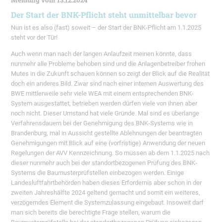
Meldung vom 13.12.2024
Der Start der BNK-Pflicht steht unmittelbar bevor
Nun ist es also (fast) soweit – der Start der BNK-Pflicht am 1.1.2025
steht vor der Tür!
Auch wenn man nach der langen Anlaufzeit meinen könnte, dass
nunmehr alle Probleme behoben sind und die Anlagenbetreiber frohen
Mutes in die Zukunft schauen können so zeigt der Blick auf die Realität
doch ein anderes Bild. Zwar sind nach einer internen Auswertung des
BWE mittlerweile sehr viele WEA mit einem entsprechenden BNK-
System ausgestattet, betrieben werden dürfen viele von ihnen aber
noch nicht. Dieser Umstand hat viele Gründe. Mal sind es überlange
Verfahrensdauern bei der Genehmigung des BNK-Systems wie in
Brandenburg, mal in Aussicht gestellte Ablehnungen der beantragten
Genehmigungen mit Blick auf eine (vorfristige) Anwendung der neuen
Regelungen der AVV Kennzeichnung. So müssen ab dem 1.1.2025 nach
dieser nunmehr auch bei der standortbezogenen Prüfung des BNK-
Systems die Baumusterprüfstellen einbezogen werden. Einige
Landesluftfahrtbehörden haben dieses Erfordernis aber schon in der
zweiten Jahreshälfte 2024 geltend gemacht und somit ein weiteres,
verzögerndes Element die Systemzulassung eingebaut. Insoweit darf
man sich bereits die berechtigte Frage stellen, warum die