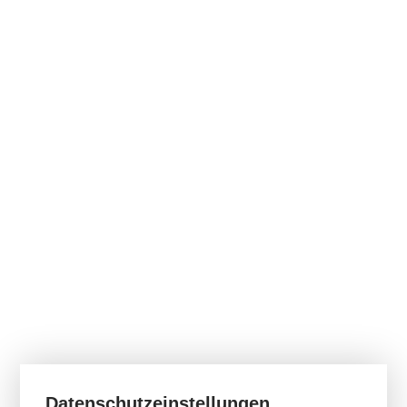
weiterlesen
Vorige Beiträge
1
...
20
21
22
23
24
...
34
Nächste Beiträge
Newsletter
Bleiben Sie immer auf dem aktuellsten Stand.
Abonnieren Sie unseren Newsletter.
Newsletter
Suche
Datenschutzeinstellungen