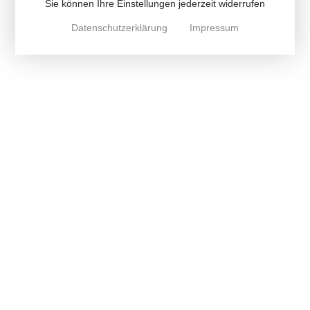
Sie können Ihre Einstellungen jederzeit widerrufen
Datenschutzerklärung
Impressum
Prometheus
Rechtsanwaltsgesellschaft mbH
Salomonstraße 19
04103 Leipzig
Deutschland